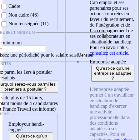
Cap emploi et ses
Cadre
partenaires pour ses
actions concrètes en
Non cadre (46)
faveur du recrutement,
Non renseignée (11)
de l’intégration et de
l’accompagnement de
IRE BRUT MINIMUM
ses collaborateurs en
situation de handicap.
re minimum
Pour en savoir plus,
consultez cet article
.
ssez une périodicité pour le salaire saisi
Entreprise adaptée
NITÉS
Qu'est-ce qu'une
z parmi les 1ers à postuler
entreprise adaptée
résultats
?
urquoi serez-vous parmi les
L'entreprise adaptée
premiers à postuler ?
permet à un travailleur
es de plus de 15 jours,
en situation de
tant moins de 4 candidatures
handicap d'exercer
t France Travail est informé)
une activité
ICAP
professionnelle dans
des conditions
Employeur handi-
adaptées à ses
engagé
capacités. Pour en
Qu'est-ce qu'un
savoir plus,
consultez