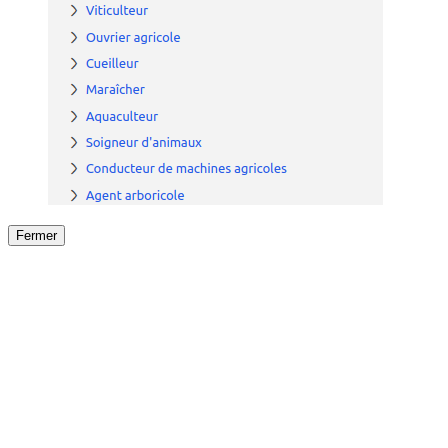
Fermer
Fermer
le détail de l'offre
/
Offre
sur
Offre précéden