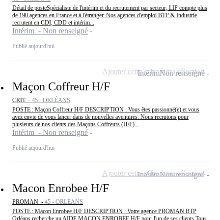
Détail de posteSpécialiste de l'intérim et du recrutement par secteur, LIP compte plus
de 190 agences en France et à l'étranger. Nos agences d'emploi BTP & Industrie
recrutent en CDI, CDD et intérim...
Intérim - Non renseigné
Publié aujourd'hui
Ajouter cette offre à ma sélection
Intérim
Non renseigné
Maçon Coffreur H/F
CRIT -
45 - ORLÉANS
POSTE : Maçon Coffreur H/F DESCRIPTION : Vous êtes passionné(e) et vous
avez envie de vous lancer dans de nouvelles aventures. Nous recrutons pour
plusieurs de nos clients des Maçons Coffreurs (H/F)...
Intérim - Non renseigné
Publié aujourd'hui
Ajouter cette offre à ma sélection
Intérim
Non renseigné
Macon Enrobee H/F
PROMAN -
45 - ORLÉANS
POSTE : Macon Enrobee H/F DESCRIPTION : Votre agence PROMAN BTP
Orléans recherche un AIDE MACON ENROBEE H/F pour l'un de ses clients Tous