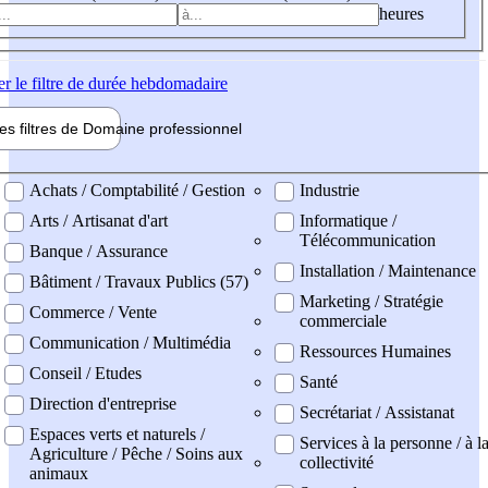
heures
er
le filtre de durée hebdomadaire
les filtres de
Domaine pro
fessionnel
ne professionel
Achats / Comptabilité / Gestion
Industrie
Arts / Artisanat d'art
Informatique /
Télécommunication
Banque / Assurance
Installation / Maintenance
Bâtiment / Travaux Publics (57)
Marketing / Stratégie
Commerce / Vente
commerciale
Communication / Multimédia
Ressources Humaines
Conseil / Etudes
Santé
Direction d'entreprise
Secrétariat / Assistanat
Espaces verts et naturels /
Services à la personne / à l
Agriculture / Pêche / Soins aux
collectivité
animaux