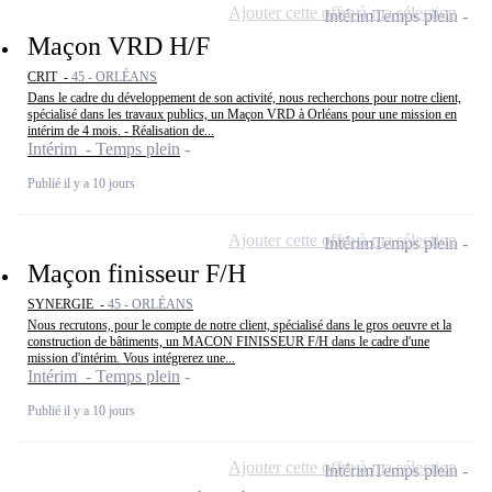
Ajouter cette offre à ma sélection
Intérim
Temps plein
Maçon VRD H/F
CRIT -
45 - ORLÉANS
Dans le cadre du développement de son activité, nous recherchons pour notre client,
spécialisé dans les travaux publics, un Maçon VRD à Orléans pour une mission en
intérim de 4 mois. - Réalisation de...
Intérim - Temps plein
Publié il y a 10 jours
Ajouter cette offre à ma sélection
Intérim
Temps plein
Maçon finisseur F/H
SYNERGIE -
45 - ORLÉANS
Nous recrutons, pour le compte de notre client, spécialisé dans le gros oeuvre et la
construction de bâtiments, un MACON FINISSEUR F/H dans le cadre d'une
mission d'intérim. Vous intégrerez une...
Intérim - Temps plein
Publié il y a 10 jours
Ajouter cette offre à ma sélection
Intérim
Temps plein