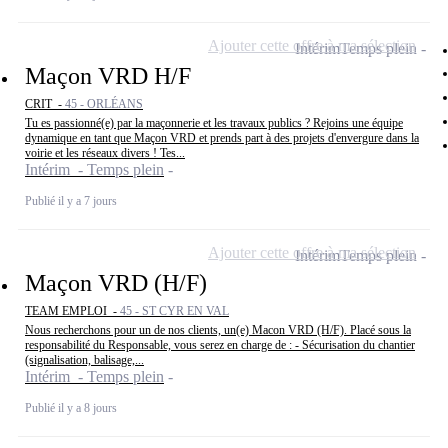
Ajouter cette offre à ma sélection
Intérim
Temps plein
Maçon VRD H/F
CRIT -
45 - ORLÉANS
Tu es passionné(e) par la maçonnerie et les travaux publics ? Rejoins une équipe
dynamique en tant que Maçon VRD et prends part à des projets d'envergure dans la
voirie et les réseaux divers ! Tes...
Intérim - Temps plein
Publié il y a 7 jours
Ajouter cette offre à ma sélection
Intérim
Temps plein
Maçon VRD (H/F)
TEAM EMPLOI -
45 - ST CYR EN VAL
Nous recherchons pour un de nos clients, un(e) Macon VRD (H/F). Placé sous la
responsabilité du Responsable, vous serez en charge de : - Sécurisation du chantier
(signalisation, balisage,...
Intérim - Temps plein
Publié il y a 8 jours