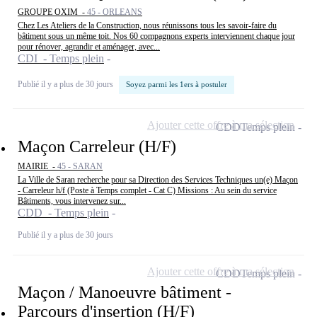
GROUPE OXIM -
45 - ORLEANS
Chez Les Ateliers de la Construction, nous réunissons tous les savoir-faire du
bâtiment sous un même toit. Nos 60 compagnons experts interviennent chaque jour
pour rénover, agrandir et aménager, avec...
CDI - Temps plein
Publié il y a plus de 30 jours
Soyez parmi les 1ers à postuler
Ajouter cette offre à ma sélection
CDD
Temps plein
Maçon Carreleur (H/F)
MAIRIE -
45 - SARAN
La Ville de Saran recherche pour sa Direction des Services Techniques un(e) Maçon
- Carreleur h/f (Poste à Temps complet - Cat C) Missions : Au sein du service
Bâtiments, vous intervenez sur...
CDD - Temps plein
Publié il y a plus de 30 jours
Ajouter cette offre à ma sélection
CDD
Temps plein
Maçon / Manoeuvre bâtiment -
Parcours d'insertion (H/F)