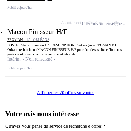
Publié aujourd'hui
Ajouter cette offre à ma sélection
Intérim
Non renseigné
Macon Finisseur H/F
PROMAN -
45 - ORLÉANS
POSTE : Macon Finisseur H/F DESCRIPTION : Votre agence PROMAN BTP
Orléans recherche un MACON FINISSEUR H/F pour l'un de ses clients Tous nos
postes sont ouverts aux personnes en situation de...
Intérim - Non renseigné
Publié aujourd'hui
Afficher les 20 offres suivantes
Votre avis nous intéresse
Qu'avez-vous pensé du service de recherche d'offres ?