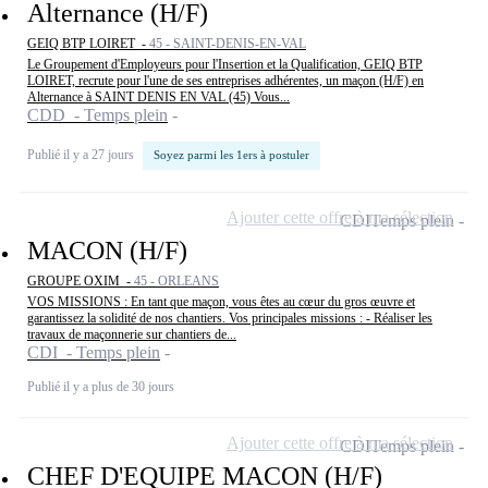
Alternance (H/F)
GEIQ BTP LOIRET -
45 - SAINT-DENIS-EN-VAL
Le Groupement d'Employeurs pour l'Insertion et la Qualification, GEIQ BTP
LOIRET, recrute pour l'une de ses entreprises adhérentes, un maçon (H/F) en
Alternance à SAINT DENIS EN VAL (45) Vous...
CDD - Temps plein
Publié il y a 27 jours
Soyez parmi les 1ers à postuler
Ajouter cette offre à ma sélection
CDI
Temps plein
MACON (H/F)
GROUPE OXIM -
45 - ORLEANS
VOS MISSIONS : En tant que maçon, vous êtes au cœur du gros œuvre et
garantissez la solidité de nos chantiers. Vos principales missions : - Réaliser les
travaux de maçonnerie sur chantiers de...
CDI - Temps plein
Publié il y a plus de 30 jours
Ajouter cette offre à ma sélection
CDI
Temps plein
CHEF D'EQUIPE MACON (H/F)