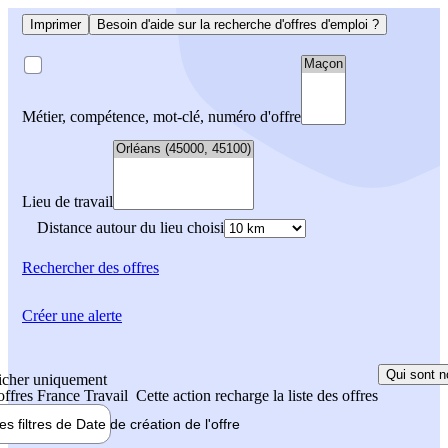
Imprimer
Besoin d'aide sur la recherche d'offres d'emploi ?
Métier, compétence, mot-clé, numéro d'offre
Lieu de travail
Distance autour du lieu choisi
Rechercher
des offres
Créer une alerte
Qui sont n
icher uniquement
 offres France Travail
Cette action recharge la liste des offres
les filtres de
Date de création
de l'offre