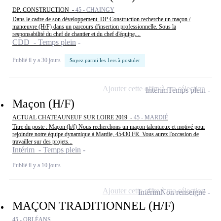
DP. CONSTRUCTION -
45 - CHAINGY
Dans le cadre de son développement, DP Construction recherche un maçon /
manœuvre (H/F) dans un parcours d'insertion professionnelle. Sous la
responsabilité du chef de chantier et du chef d'équipe,...
CDD - Temps plein
Publié il y a 30 jours
Soyez parmi les 1ers à postuler
Ajouter cette offre à ma sélection
Intérim
Temps plein
Maçon (H/F)
ACTUAL CHATEAUNEUF SUR LOIRE 2019 -
45 - MARDIÉ
Titre du poste : Maçon (h/f) Nous recherchons un maçon talentueux et motivé pour
rejoindre notre équipe dynamique à Mardie, 45430 FR. Vous aurez l'occasion de
travailler sur des projets...
Intérim - Temps plein
Publié il y a 10 jours
Ajouter cette offre à ma sélection
Intérim
Non renseigné
MAÇON TRADITIONNEL (H/F)
45 - ORLÉANS