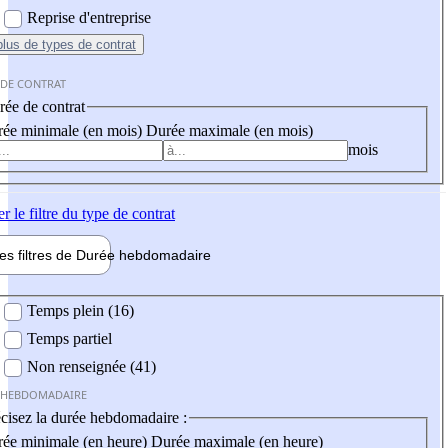
Reprise d'entreprise
plus
de types de contrat
 DE CONTRAT
ée de contrat
ée minimale (en mois)
Durée maximale (en mois)
mois
er
le filtre du type de contrat
les filtres de
Durée hebdo
madaire
 hebdomadaire
Temps plein (16)
Temps partiel
Non renseignée (41)
 HEBDOMADAIRE
cisez la durée hebdomadaire :
ée minimale (en heure)
Durée maximale (en heure)