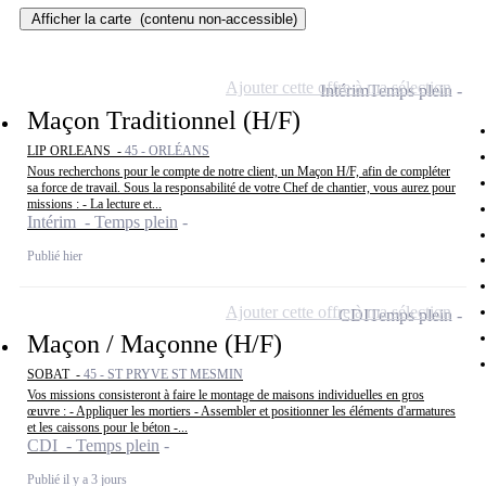
Afficher la carte
(contenu non-accessible)
Ajouter cette offre à ma sélection
Intérim
Temps plein
Maçon Traditionnel (H/F)
LIP ORLEANS -
45 - ORLÉANS
Nous recherchons pour le compte de notre client, un Maçon H/F, afin de compléter
sa force de travail. Sous la responsabilité de votre Chef de chantier, vous aurez pour
missions : - La lecture et...
Intérim - Temps plein
Publié hier
Ajouter cette offre à ma sélection
CDI
Temps plein
Maçon / Maçonne (H/F)
SOBAT -
45 - ST PRYVE ST MESMIN
Vos missions consisteront à faire le montage de maisons individuelles en gros
œuvre : - Appliquer les mortiers - Assembler et positionner les éléments d'armatures
et les caissons pour le béton -...
CDI - Temps plein
Publié il y a 3 jours