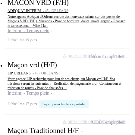
MACON VRD (F/H)
ADEQUAT INTERIM -
45 - ORLÉANS
Notre agence Adéquat d'Orléans recrute des nouveaux talents sur des postes de
Maçons VRD (F/H). Missions - Pose de bordures, dalles, pavés, regard - Réaliser
le terrassement. - Mise à la...
Intérim - Temps plein
Publié il y a 15 jours
Ajouter cette offre à ma sélection
Intérim
Temps plein
Maçon vrd (H/F)
LIP ORLEANS -
45 - ORLÉANS
Votre agence LIP recherche pour l'un de ses clients, un Maçon vrd H/F. Vos
missions seront les suivantes : - Réalisation de maçonnerie vrd - Construction et
réfection de routes - Pose de chaussées,...
Intérim - Temps plein
Publié il y a 17 jours
Soyez parmi les 1ers à postuler
Ajouter cette offre à ma sélection
CDD
Temps plein
Maçon Traditionnel H/F -