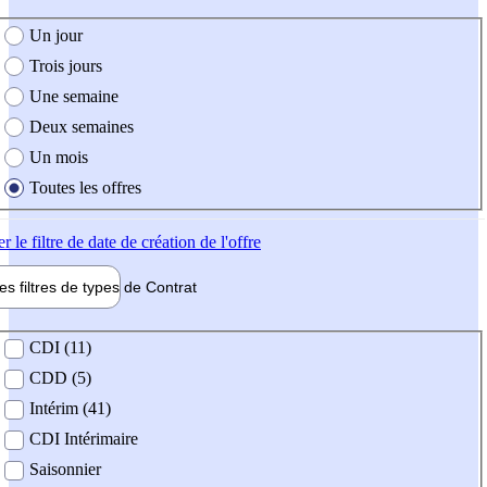
e création de l'offre
Un jour
Trois jours
Une semaine
Deux semaines
Un mois
Toutes les offres
er
le filtre de date de création de l'offre
les filtres de types de
Contrat
de contrat
CDI (11)
CDD (5)
Intérim (41)
CDI Intérimaire
Saisonnier