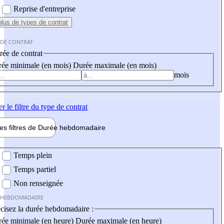
Reprise d'entreprise
plus
de types de contrat
 DE CONTRAT
ée de contrat
ée minimale (en mois)
Durée maximale (en mois)
mois
er
le filtre du type de contrat
les filtres de
Durée hebdo
madaire
 hebdomadaire
Temps plein
Temps partiel
Non renseignée
 HEBDOMADAIRE
cisez la durée hebdomadaire :
ée minimale (en heure)
Durée maximale (en heure)