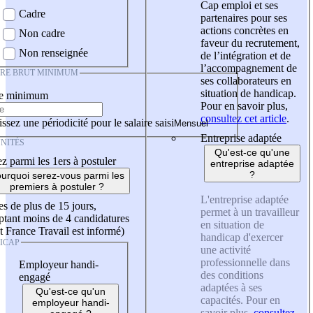
Cap emploi et ses
Cadre
partenaires pour ses
actions concrètes en
Non cadre
faveur du recrutement,
Non renseignée
de l’intégration et de
l’accompagnement de
IRE BRUT MINIMUM
ses collaborateurs en
situation de handicap.
re minimum
Pour en savoir plus,
consultez cet article
.
ssez une périodicité pour le salaire saisi
Entreprise adaptée
NITÉS
Qu'est-ce qu'une
z parmi les 1ers à postuler
entreprise adaptée
?
urquoi serez-vous parmi les
premiers à postuler ?
L'entreprise adaptée
es de plus de 15 jours,
permet à un travailleur
tant moins de 4 candidatures
en situation de
t France Travail est informé)
handicap d'exercer
ICAP
une activité
professionnelle dans
Employeur handi-
des conditions
engagé
adaptées à ses
Qu'est-ce qu'un
capacités. Pour en
employeur handi-
savoir plus,
consultez