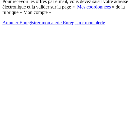
Pour recevoir les offres par e-mail, vous devez saisir votre adresse
électronique et la valider sur la page «
Mes coordonnées
» de la
rubrique « Mon compte »
Annuler
Enregistrer mon alerte
Enregistrer
mon alerte