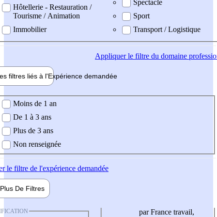
Spectacle
Hôtellerie - Restauration /
Tourisme / Animation
Sport
Immobilier
Transport / Logistique
Appliquer
le filtre du domaine professi
es filtres liés à l'
Expérience
demandée
ience demandée
Moins de 1 an
De 1 à 3 ans
Plus de 3 ans
Non renseignée
er
le filtre de l'expérience demandée
Plus De
Filtres
IFICATION
par France travail,