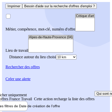
Imprimer
Besoin d'aide sur la recherche d'offres d'emploi ?
Métier, compétence, mot-clé, numéro d'offre
Lieu de travail
Distance autour du lieu choisi
Rechercher
des offres
Créer une alerte
Qui sont n
icher uniquement
 offres France Travail
Cette action recharge la liste des offres
les filtres de
Date de création
de l'offre