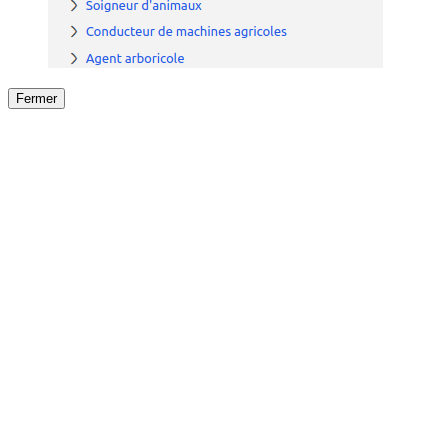
Fermer
Fermer
le détail de l'offre
/
Offre
sur
Offre précéden