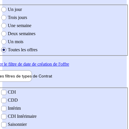
e création de l'offre
Un jour
Trois jours
Une semaine
Deux semaines
Un mois
Toutes les offres
er
le filtre de date de création de l'offre
les filtres de types de
Contrat
de contrat
CDI
CDD
Intérim
CDI Intérimaire
Saisonnier