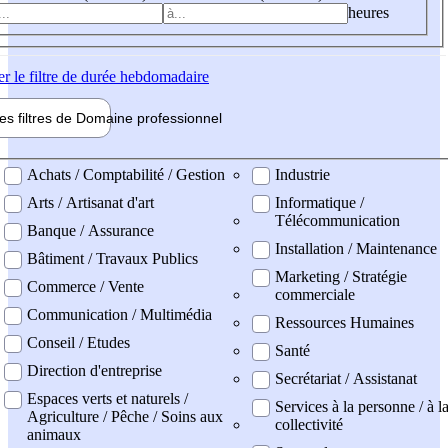
heures
er
le filtre de durée hebdomadaire
les filtres de
Domaine pro
fessionnel
ne professionel
Achats / Comptabilité / Gestion
Industrie
Arts / Artisanat d'art
Informatique /
Télécommunication
Banque / Assurance
Installation / Maintenance
Bâtiment / Travaux Publics
Marketing / Stratégie
Commerce / Vente
commerciale
Communication / Multimédia
Ressources Humaines
Conseil / Etudes
Santé
Direction d'entreprise
Secrétariat / Assistanat
Espaces verts et naturels /
Services à la personne / à l
Agriculture / Pêche / Soins aux
collectivité
animaux