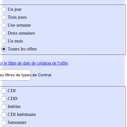
e création de l'offre
Un jour
Trois jours
Une semaine
Deux semaines
Un mois
Toutes les offres
er
le filtre de date de création de l'offre
les filtres de types de
Contrat
de contrat
CDI
CDD
Intérim
CDI Intérimaire
Saisonnier