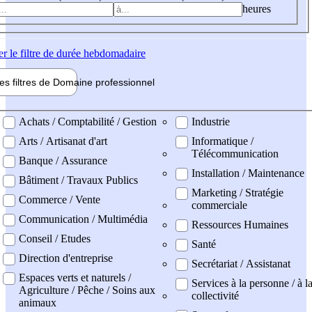
heures
er
le filtre de durée hebdomadaire
les filtres de
Domaine pro
fessionnel
ne professionel
Achats / Comptabilité / Gestion
Industrie
Arts / Artisanat d'art
Informatique /
Télécommunication
Banque / Assurance
Installation / Maintenance
Bâtiment / Travaux Publics
Marketing / Stratégie
Commerce / Vente
commerciale
Communication / Multimédia
Ressources Humaines
Conseil / Etudes
Santé
Direction d'entreprise
Secrétariat / Assistanat
Espaces verts et naturels /
Services à la personne / à l
Agriculture / Pêche / Soins aux
collectivité
animaux