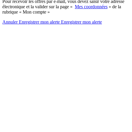
Pour recevoir les offres par e-mail, vous devez saisir votre adresse
électronique et la valider sur la page «
Mes coordonnées
» de la
rubrique « Mon compte »
Annuler
Enregistrer mon alerte
Enregistrer
mon alerte