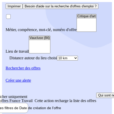
Imprimer
Besoin d'aide sur la recherche d'offres d'emploi ?
Métier, compétence, mot-clé, numéro d'offre
Lieu de travail
Distance autour du lieu choisi
Rechercher
des offres
Créer une alerte
Qui sont n
icher uniquement
 offres France Travail
Cette action recharge la liste des offres
les filtres de
Date de création
de l'offre