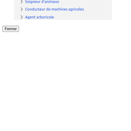
Fermer
Fermer
le détail de l'offre
/
Offre
sur
Offre précéden