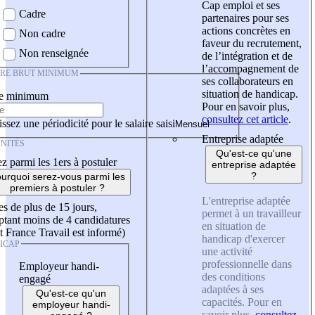
Cap emploi et ses
Cadre
partenaires pour ses
actions concrètes en
Non cadre
faveur du recrutement,
Non renseignée
de l’intégration et de
l’accompagnement de
IRE BRUT MINIMUM
ses collaborateurs en
situation de handicap.
re minimum
Pour en savoir plus,
consultez cet article
.
ssez une périodicité pour le salaire saisi
Entreprise adaptée
NITÉS
Qu'est-ce qu'une
z parmi les 1ers à postuler
entreprise adaptée
?
urquoi serez-vous parmi les
premiers à postuler ?
L'entreprise adaptée
es de plus de 15 jours,
permet à un travailleur
tant moins de 4 candidatures
en situation de
t France Travail est informé)
handicap d'exercer
ICAP
une activité
professionnelle dans
Employeur handi-
des conditions
engagé
adaptées à ses
Qu'est-ce qu'un
capacités. Pour en
employeur handi-
savoir plus,
consultez