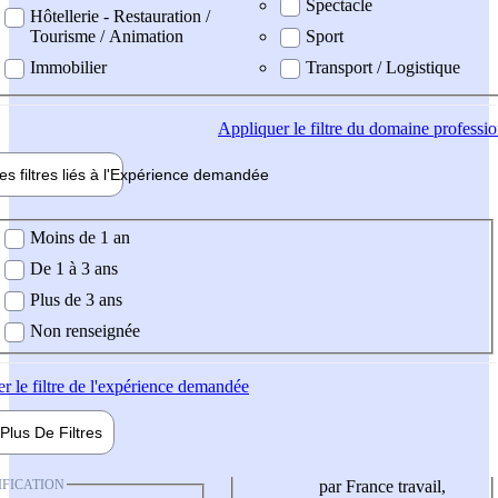
Spectacle
Hôtellerie - Restauration /
Tourisme / Animation
Sport
Immobilier
Transport / Logistique
Appliquer
le filtre du domaine professi
es filtres liés à l'
Expérience
demandée
ience demandée
Moins de 1 an
De 1 à 3 ans
Plus de 3 ans
Non renseignée
er
le filtre de l'expérience demandée
Plus De
Filtres
IFICATION
par France travail,