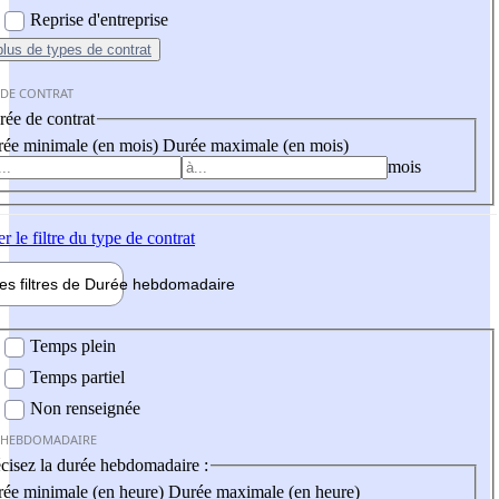
Reprise d'entreprise
plus
de types de contrat
 DE CONTRAT
ée de contrat
ée minimale (en mois)
Durée maximale (en mois)
mois
er
le filtre du type de contrat
les filtres de
Durée hebdo
madaire
 hebdomadaire
Temps plein
Temps partiel
Non renseignée
 HEBDOMADAIRE
cisez la durée hebdomadaire :
ée minimale (en heure)
Durée maximale (en heure)