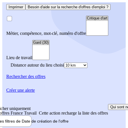
Imprimer
Besoin d'aide sur la recherche d'offres d'emploi ?
Métier, compétence, mot-clé, numéro d'offre
Lieu de travail
Distance autour du lieu choisi
Rechercher
des offres
Créer une alerte
Qui sont n
icher uniquement
 offres France Travail
Cette action recharge la liste des offres
les filtres de
Date de création
de l'offre