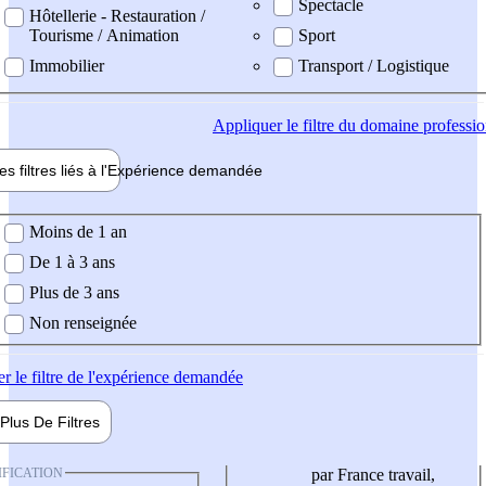
Spectacle
Hôtellerie - Restauration /
Tourisme / Animation
Sport
Immobilier
Transport / Logistique
Appliquer
le filtre du domaine professi
es filtres liés à l'
Expérience
demandée
ience demandée
Moins de 1 an
De 1 à 3 ans
Plus de 3 ans
Non renseignée
er
le filtre de l'expérience demandée
Plus De
Filtres
IFICATION
par France travail,