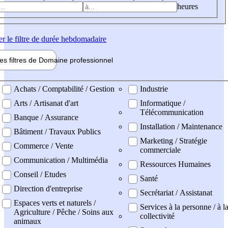
heures
er
le filtre de durée hebdomadaire
les filtres de
Domaine pro
fessionnel
ne professionel
Achats / Comptabilité / Gestion
Industrie
Arts / Artisanat d'art
Informatique /
Télécommunication
Banque / Assurance
Installation / Maintenance
Bâtiment / Travaux Publics
Marketing / Stratégie
Commerce / Vente
commerciale
Communication / Multimédia
Ressources Humaines
Conseil / Etudes
Santé
Direction d'entreprise
Secrétariat / Assistanat
Espaces verts et naturels /
Services à la personne / à l
Agriculture / Pêche / Soins aux
collectivité
animaux