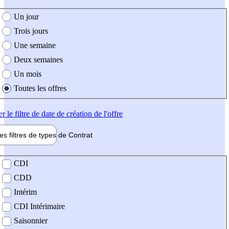
e création de l'offre
Un jour
Trois jours
Une semaine
Deux semaines
Un mois
Toutes les offres
er
le filtre de date de création de l'offre
les filtres de types de
Contrat
de contrat
CDI
CDD
Intérim
CDI Intérimaire
Saisonnier