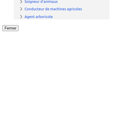
Fermer
Fermer
le détail de l'offre
/
Offre
sur
Offre précéden