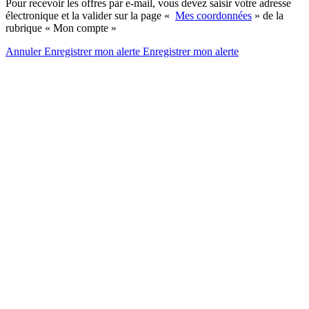
Pour recevoir les offres par e-mail, vous devez saisir votre adresse
électronique et la valider sur la page «
Mes coordonnées
» de la
rubrique « Mon compte »
Annuler
Enregistrer mon alerte
Enregistrer
mon alerte