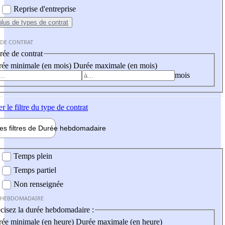
Reprise d'entreprise
plus
de types de contrat
 DE CONTRAT
ée de contrat
ée minimale (en mois)
Durée maximale (en mois)
mois
er
le filtre du type de contrat
les filtres de
Durée hebdo
madaire
 hebdomadaire
Temps plein
Temps partiel
Non renseignée
 HEBDOMADAIRE
cisez la durée hebdomadaire :
ée minimale (en heure)
Durée maximale (en heure)