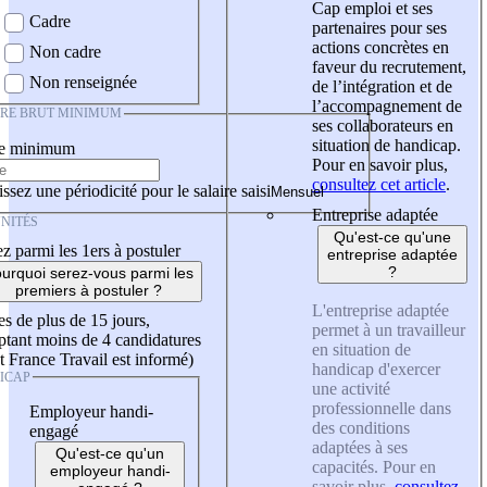
Cap emploi et ses
Cadre
partenaires pour ses
actions concrètes en
Non cadre
faveur du recrutement,
Non renseignée
de l’intégration et de
l’accompagnement de
IRE BRUT MINIMUM
ses collaborateurs en
situation de handicap.
re minimum
Pour en savoir plus,
consultez cet article
.
ssez une périodicité pour le salaire saisi
Entreprise adaptée
NITÉS
Qu'est-ce qu'une
z parmi les 1ers à postuler
entreprise adaptée
?
urquoi serez-vous parmi les
premiers à postuler ?
L'entreprise adaptée
es de plus de 15 jours,
permet à un travailleur
tant moins de 4 candidatures
en situation de
t France Travail est informé)
handicap d'exercer
ICAP
une activité
professionnelle dans
Employeur handi-
des conditions
engagé
adaptées à ses
Qu'est-ce qu'un
capacités. Pour en
employeur handi-
savoir plus,
consultez