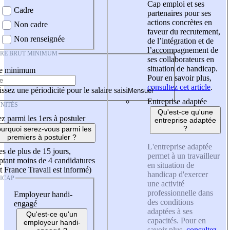
Cap emploi et ses
Cadre
partenaires pour ses
actions concrètes en
Non cadre
faveur du recrutement,
Non renseignée
de l’intégration et de
l’accompagnement de
IRE BRUT MINIMUM
ses collaborateurs en
situation de handicap.
re minimum
Pour en savoir plus,
consultez cet article
.
ssez une périodicité pour le salaire saisi
Entreprise adaptée
NITÉS
Qu'est-ce qu'une
z parmi les 1ers à postuler
entreprise adaptée
?
urquoi serez-vous parmi les
premiers à postuler ?
L'entreprise adaptée
es de plus de 15 jours,
permet à un travailleur
tant moins de 4 candidatures
en situation de
t France Travail est informé)
handicap d'exercer
ICAP
une activité
professionnelle dans
Employeur handi-
des conditions
engagé
adaptées à ses
Qu'est-ce qu'un
capacités. Pour en
employeur handi-
savoir plus,
consultez