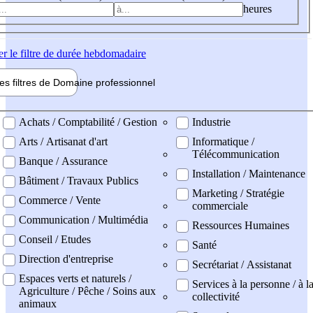
heures
er
le filtre de durée hebdomadaire
les filtres de
Domaine pro
fessionnel
ne professionel
Achats / Comptabilité / Gestion
Industrie
Arts / Artisanat d'art
Informatique /
Télécommunication
Banque / Assurance
Installation / Maintenance
Bâtiment / Travaux Publics
Marketing / Stratégie
Commerce / Vente
commerciale
Communication / Multimédia
Ressources Humaines
Conseil / Etudes
Santé
Direction d'entreprise
Secrétariat / Assistanat
Espaces verts et naturels /
Services à la personne / à l
Agriculture / Pêche / Soins aux
collectivité
animaux