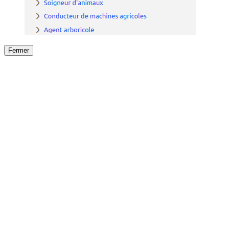
Fermer
Fermer
le détail de l'offre
/
Offre
sur
Offre précéden