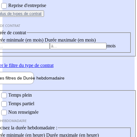
Reprise d'entreprise
plus
de types de contrat
 DE CONTRAT
ée de contrat
ée minimale (en mois)
Durée maximale (en mois)
mois
er
le filtre du type de contrat
les filtres de
Durée hebdo
madaire
 hebdomadaire
Temps plein
Temps partiel
Non renseignée
 HEBDOMADAIRE
cisez la durée hebdomadaire :
ée minimale (en heure)
Durée maximale (en heure)