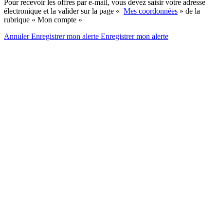
Pour recevoir les offres par e-mail, vous devez saisir votre adresse
électronique et la valider sur la page «
Mes coordonnées
» de la
rubrique « Mon compte »
Annuler
Enregistrer mon alerte
Enregistrer
mon alerte