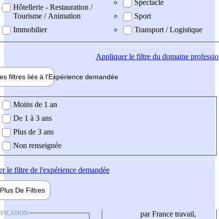
Spectacle
Hôtellerie - Restauration /
Tourisme / Animation
Sport
Immobilier
Transport / Logistique
Appliquer
le filtre du domaine professi
es filtres liés à l'
Expérience
demandée
ience demandée
Moins de 1 an
De 1 à 3 ans
Plus de 3 ans
Non renseignée
er
le filtre de l'expérience demandée
Plus De
Filtres
IFICATION
par France travail,