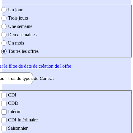
e création de l'offre
Un jour
Trois jours
Une semaine
Deux semaines
Un mois
Toutes les offres
er
le filtre de date de création de l'offre
les filtres de types de
Contrat
de contrat
CDI
CDD
Intérim
CDI Intérimaire
Saisonnier