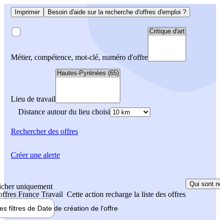
Imprimer
Besoin d'aide sur la recherche d'offres d'emploi ?
Métier, compétence, mot-clé, numéro d'offre
Lieu de travail
Distance autour du lieu choisi
Rechercher
des offres
Créer une alerte
Qui sont n
icher uniquement
 offres France Travail
Cette action recharge la liste des offres
les filtres de
Date de création
de l'offre