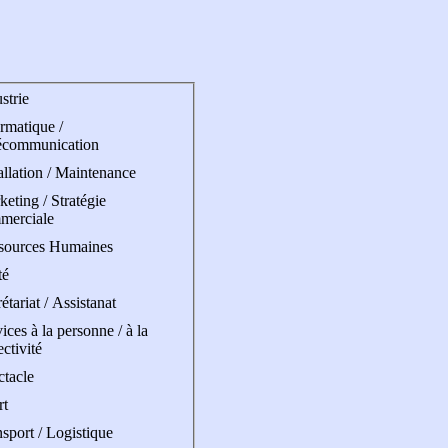
strie
rmatique /
écommunication
allation / Maintenance
eting / Stratégie
merciale
sources Humaines
té
étariat / Assistanat
ices à la personne / à la
ectivité
ctacle
rt
sport / Logistique