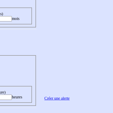
s)
mois
ure)
heures
Créer une alerte