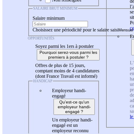
de
l
SALAIRE BRUT MINIMUM
se
si
Salaire minimum
Po
co
Choisissez une périodicité pour le salaire saisi
En
OPPORTUNITÉS
Soyez parmi les 1ers à postuler
Pourquoi serez-vous parmi les
premiers à postuler ?
L'
Offres de plus de 15 jours,
pe
comptant moins de 4 candidatures
en
(dont France Travail est informé)
ha
HANDICAP
un
pr
Employeur handi-
de
engagé
ad
Qu'est-ce qu'un
ca
employeur handi-
sa
engagé ?
le
Un employeur handi-
engagé est un
employeur reconnu