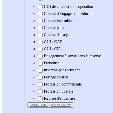
CDI de chantier ou d'opération
Contrat d'Engagement Educatif
Contrat intermittent
Contrat pacte
Contrat d'usage
CUI - CAE
CUI - CIE
Engagement à servir dans la réserve
Franchise
Insertion par l'activ.éco.
Portage salarial
Profession commerciale
Profession libérale
Reprise d'entreprise
Voir plus
de types de contrat