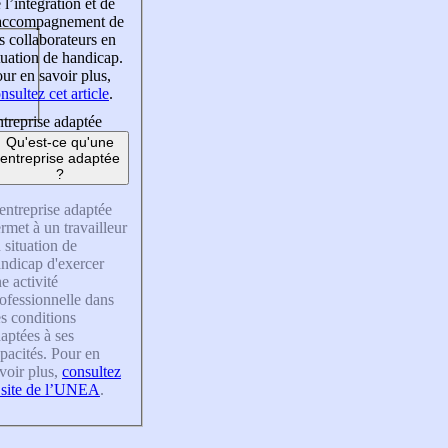
 l’intégration et de
’accompagnement de
s collaborateurs en
tuation de handicap.
ur en savoir plus,
nsultez cet article
.
treprise adaptée
Qu'est-ce qu'une
entreprise adaptée
?
entreprise adaptée
rmet à un travailleur
 situation de
ndicap d'exercer
e activité
ofessionnelle dans
s conditions
aptées à ses
pacités. Pour en
voir plus,
consultez
 site de l’UNEA
.