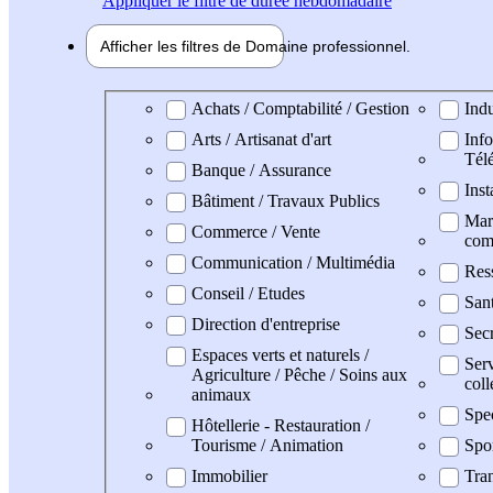
Appliquer
le filtre de durée hebdomadaire
Afficher les filtres de
Domaine pro
fessionnel
Domaine professionel
Achats / Comptabilité / Gestion
Indu
Arts / Artisanat d'art
Info
Tél
Banque / Assurance
Inst
Bâtiment / Travaux Publics
Mark
Commerce / Vente
com
Communication / Multimédia
Res
Conseil / Etudes
San
Direction d'entreprise
Secr
Espaces verts et naturels /
Serv
Agriculture / Pêche / Soins aux
coll
animaux
Spe
Hôtellerie - Restauration /
Tourisme / Animation
Spo
Immobilier
Tran