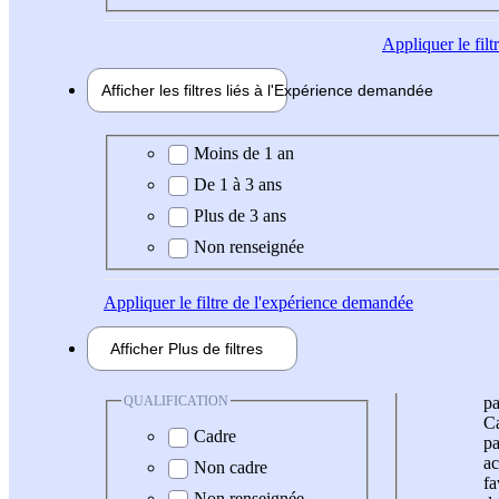
Appliquer
le fil
Afficher les filtres liés à l'
Expérience
demandée
Expérience demandée
Moins de 1 an
De 1 à 3 ans
Plus de 3 ans
Non renseignée
Appliquer
le filtre de l'expérience demandée
Afficher
Plus de
filtres
QUALIFICATION
pa
Ca
Cadre
pa
ac
Non cadre
fa
Non renseignée