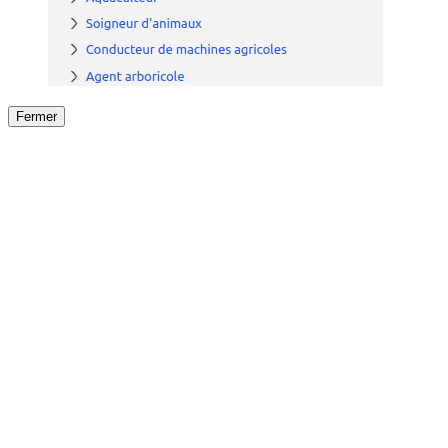
Fermer
Fermer
le détail de l'offre
/
Offre
sur
Offre précéden