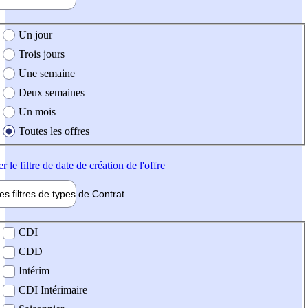
e création de l'offre
Un jour
Trois jours
Une semaine
Deux semaines
Un mois
Toutes les offres
er
le filtre de date de création de l'offre
les filtres de types de
Contrat
de contrat
CDI
CDD
Intérim
CDI Intérimaire