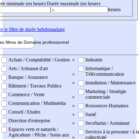
ée minimale (en heure)
Durée maximale (en heure)
heures
er
le filtre de durée hebdomadaire
les filtres de
Domaine pro
fessionnel
ne professionel
Achats / Comptabilité / Gestion
Industrie
Arts / Artisanat d'art
Informatique /
Télécommunication
Banque / Assurance
Installation / Maintenance
Bâtiment / Travaux Publics
Marketing / Stratégie
Commerce / Vente
commerciale
Communication / Multimédia
Ressources Humaines
Conseil / Etudes
Santé
Direction d'entreprise
Secrétariat / Assistanat
Espaces verts et naturels /
Services à la personne / à l
Agriculture / Pêche / Soins aux
collectivité