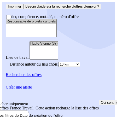
Imprimer
Besoin d'aide sur la recherche d'offres d'emploi ?
Métier, compétence, mot-clé, numéro d'offre
Lieu de travail
Distance autour du lieu choisi
Rechercher
des offres
Créer une alerte
Qui sont n
icher uniquement
 offres France Travail
Cette action recharge la liste des offres
les filtres de
Date de création
de l'offre