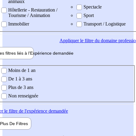
animaux
Spectacle
Hôtellerie - Restauration /
Tourisme / Animation
Sport
Immobilier
Transport / Logistique
Appliquer
le filtre du domaine professi
es filtres liés à l'
Expérience
demandée
ience demandée
Moins de 1 an
De 1 à 3 ans
Plus de 3 ans
Non renseignée
er
le filtre de l'expérience demandée
Plus De
Filtres