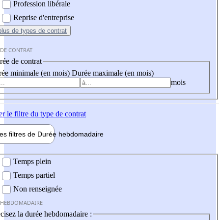
Profession libérale
Reprise d'entreprise
plus
de types de contrat
 DE CONTRAT
ée de contrat
ée minimale (en mois)
Durée maximale (en mois)
mois
er
le filtre du type de contrat
les filtres de
Durée hebdo
madaire
 hebdomadaire
Temps plein
Temps partiel
Non renseignée
 HEBDOMADAIRE
cisez la durée hebdomadaire :