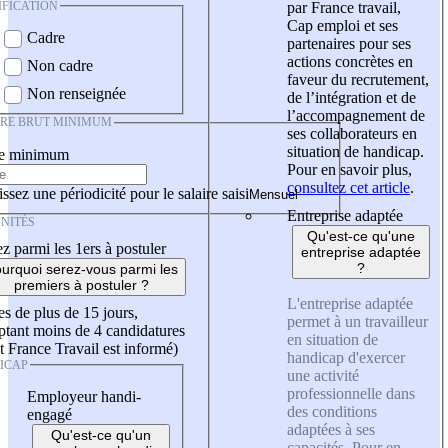
IFICATION
par France travail,
Cap emploi et ses
Cadre
partenaires pour ses
actions concrètes en
Non cadre
faveur du recrutement,
Non renseignée
de l’intégration et de
l’accompagnement de
IRE BRUT MINIMUM
ses collaborateurs en
situation de handicap.
re minimum
Pour en savoir plus,
consultez cet article
.
ssez une périodicité pour le salaire saisi
Entreprise adaptée
NITÉS
Qu'est-ce qu'une
z parmi les 1ers à postuler
entreprise adaptée
?
urquoi serez-vous parmi les
premiers à postuler ?
L'entreprise adaptée
es de plus de 15 jours,
permet à un travailleur
tant moins de 4 candidatures
en situation de
t France Travail est informé)
handicap d'exercer
ICAP
une activité
professionnelle dans
Employeur handi-
des conditions
engagé
adaptées à ses
Qu'est-ce qu'un
capacités. Pour en