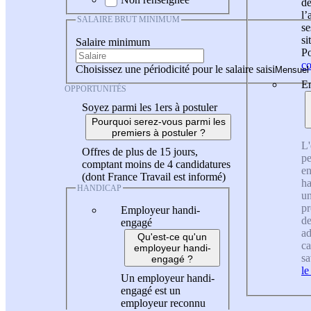
de
l
SALAIRE BRUT MINIMUM
se
si
Salaire minimum
Po
co
Choisissez une périodicité pour le salaire saisi
En
OPPORTUNITÉS
Soyez parmi les 1ers à postuler
Pourquoi serez-vous parmi les
premiers à postuler ?
L'
Offres de plus de 15 jours,
pe
comptant moins de 4 candidatures
en
(dont France Travail est informé)
ha
HANDICAP
un
pr
Employeur handi-
de
engagé
ad
Qu'est-ce qu'un
ca
employeur handi-
sa
engagé ?
le
Un employeur handi-
engagé est un
employeur reconnu