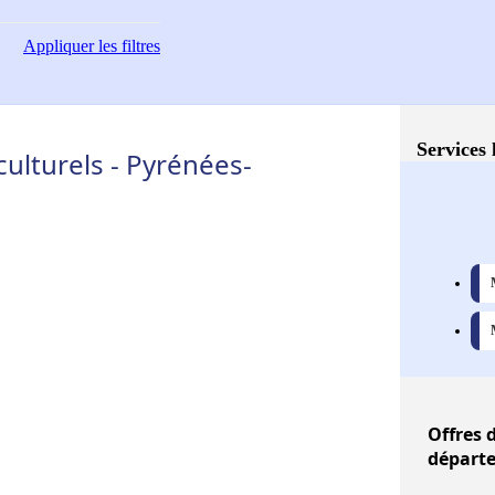
Appliquer
les filtres
Services 
ulturels - Pyrénées-
Offres
d
départe