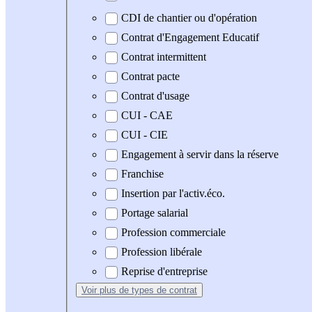
CDI de chantier ou d'opération
Contrat d'Engagement Educatif
Contrat intermittent
Contrat pacte
Contrat d'usage
CUI - CAE
CUI - CIE
Engagement à servir dans la réserve
Franchise
Insertion par l'activ.éco.
Portage salarial
Profession commerciale
Profession libérale
Reprise d'entreprise
Voir plus
de types de contrat