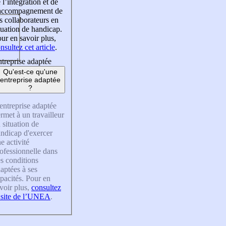
 l’intégration et de
’accompagnement de
s collaborateurs en
tuation de handicap.
ur en savoir plus,
nsultez cet article
.
treprise adaptée
Qu'est-ce qu'une
entreprise adaptée
?
entreprise adaptée
rmet à un travailleur
 situation de
ndicap d'exercer
e activité
ofessionnelle dans
s conditions
aptées à ses
pacités. Pour en
voir plus,
consultez
 site de l’UNEA
.