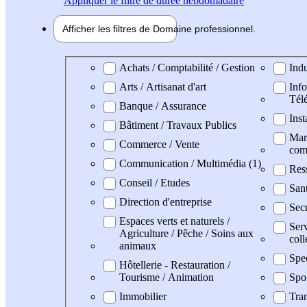
Appliquer
le filtre de durée hebdomadaire
Afficher les filtres de
Domaine pro
fessionnel
Domaine professionel
Achats / Comptabilité / Gestion
Indu
Arts / Artisanat d'art
Info
Tél
Banque / Assurance
Inst
Bâtiment / Travaux Publics
Mark
Commerce / Vente
com
Communication / Multimédia (1)
Res
Conseil / Etudes
San
Direction d'entreprise
Secr
Espaces verts et naturels /
Serv
Agriculture / Pêche / Soins aux
coll
animaux
Spe
Hôtellerie - Restauration /
Tourisme / Animation
Spo
Immobilier
Tran