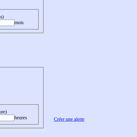
s)
mois
ure)
heures
Créer une alerte