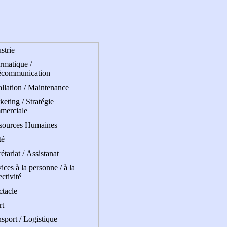
strie
rmatique /
écommunication
allation / Maintenance
eting / Stratégie
merciale
sources Humaines
té
étariat / Assistanat
ices à la personne / à la
ectivité
ctacle
rt
sport / Logistique