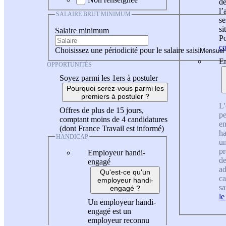
de
l
SALAIRE BRUT MINIMUM
se
si
Salaire minimum
Po
co
Choisissez une périodicité pour le salaire saisi
En
OPPORTUNITÉS
Soyez parmi les 1ers à postuler
Pourquoi serez-vous parmi les
premiers à postuler ?
L'
Offres de plus de 15 jours,
pe
comptant moins de 4 candidatures
en
(dont France Travail est informé)
ha
HANDICAP
un
pr
Employeur handi-
de
engagé
ad
Qu'est-ce qu'un
ca
employeur handi-
sa
engagé ?
le
Un employeur handi-
engagé est un
employeur reconnu