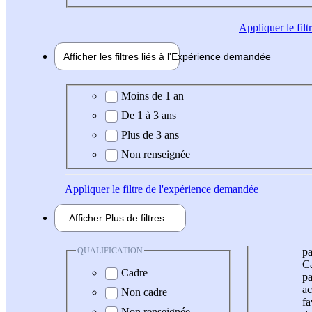
Appliquer
le fil
Afficher les filtres liés à l'
Expérience
demandée
Expérience demandée
Moins de 1 an
De 1 à 3 ans
Plus de 3 ans
Non renseignée
Appliquer
le filtre de l'expérience demandée
Afficher
Plus de
filtres
QUALIFICATION
pa
Ca
Cadre
pa
ac
Non cadre
fa
Non renseignée