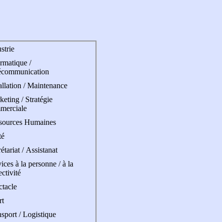
strie
rmatique /
écommunication
allation / Maintenance
eting / Stratégie
merciale
sources Humaines
té
étariat / Assistanat
ices à la personne / à la
ectivité
ctacle
rt
sport / Logistique