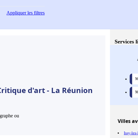
Appliquer
les filtres
Services l
M
ritique d'art - La Réunion
M
hographe ou
Villes
ave
Issy-le