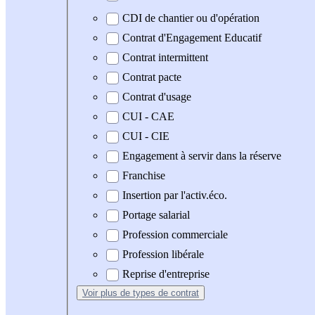
CDI de chantier ou d'opération
Contrat d'Engagement Educatif
Contrat intermittent
Contrat pacte
Contrat d'usage
CUI - CAE
CUI - CIE
Engagement à servir dans la réserve
Franchise
Insertion par l'activ.éco.
Portage salarial
Profession commerciale
Profession libérale
Reprise d'entreprise
Voir plus
de types de contrat