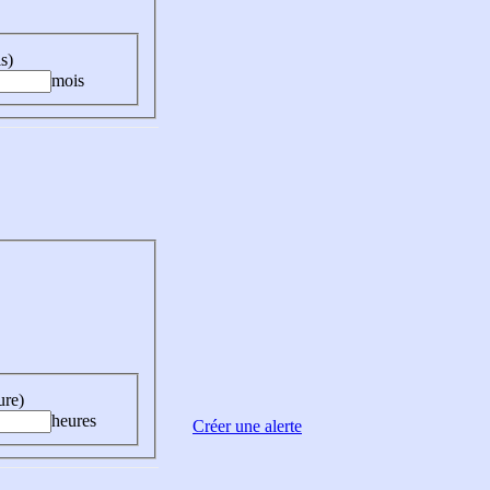
s)
mois
ure)
heures
Créer une alerte