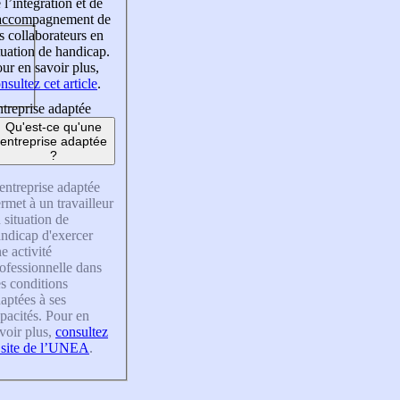
 l’intégration et de
’accompagnement de
s collaborateurs en
tuation de handicap.
ur en savoir plus,
nsultez cet article
.
treprise adaptée
Qu'est-ce qu'une
entreprise adaptée
?
entreprise adaptée
rmet à un travailleur
 situation de
ndicap d'exercer
e activité
ofessionnelle dans
s conditions
aptées à ses
pacités. Pour en
voir plus,
consultez
 site de l’UNEA
.