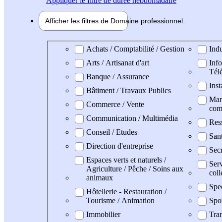
Appliquer
le filtre de durée hebdomadaire
Afficher les filtres de
Domaine pro
fessionnel
Domaine professionel
Achats / Comptabilité / Gestion
Indu
Arts / Artisanat d'art
Info
Tél
Banque / Assurance
Inst
Bâtiment / Travaux Publics
Mark
Commerce / Vente
com
Communication / Multimédia
Res
Conseil / Etudes
San
Direction d'entreprise
Secr
Espaces verts et naturels /
Serv
Agriculture / Pêche / Soins aux
coll
animaux
Spe
Hôtellerie - Restauration /
Tourisme / Animation
Spo
Immobilier
Tran