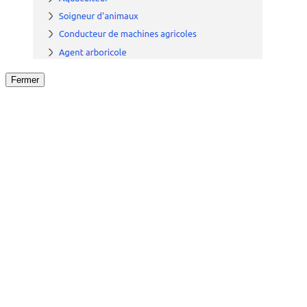
Fermer
Fermer
le détail de l'offre
/
Offre
sur
Offre précéden