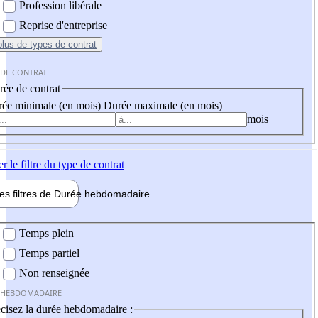
Profession libérale
Reprise d'entreprise
plus
de types de contrat
 DE CONTRAT
ée de contrat
ée minimale (en mois)
Durée maximale (en mois)
mois
er
le filtre du type de contrat
les filtres de
Durée hebdo
madaire
 hebdomadaire
Temps plein
Temps partiel
Non renseignée
 HEBDOMADAIRE
cisez la durée hebdomadaire :