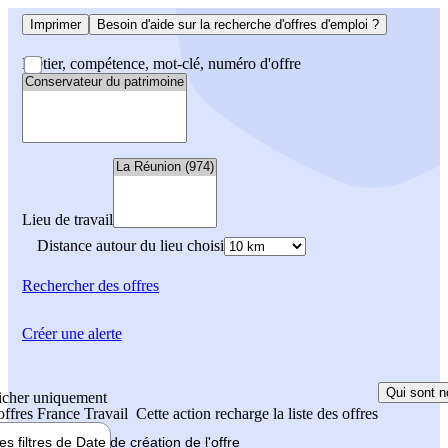
Imprimer
Besoin d'aide sur la recherche d'offres d'emploi ?
Métier, compétence, mot-clé, numéro d'offre
Lieu de travail
Distance autour du lieu choisi
Rechercher
des offres
Créer une alerte
Qui sont n
icher uniquement
 offres France Travail
Cette action recharge la liste des offres
les filtres de
Date de création
de l'offre