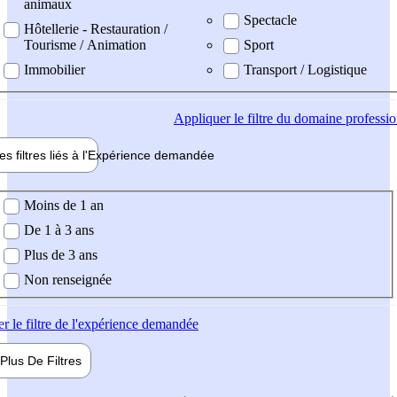
animaux
Spectacle
Hôtellerie - Restauration /
Tourisme / Animation
Sport
Immobilier
Transport / Logistique
Appliquer
le filtre du domaine professi
es filtres liés à l'
Expérience
demandée
ience demandée
Moins de 1 an
De 1 à 3 ans
Plus de 3 ans
Non renseignée
er
le filtre de l'expérience demandée
Plus De
Filtres