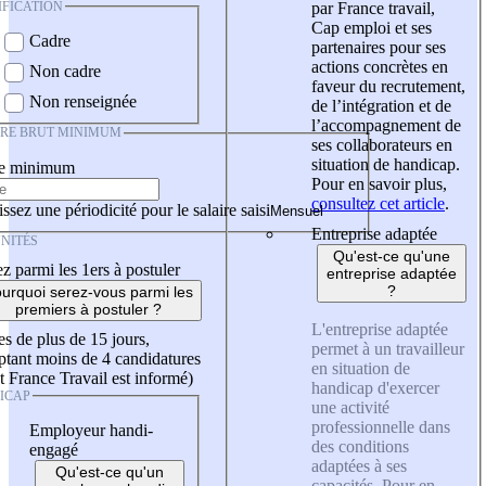
IFICATION
par France travail,
Cap emploi et ses
Cadre
partenaires pour ses
actions concrètes en
Non cadre
faveur du recrutement,
Non renseignée
de l’intégration et de
l’accompagnement de
IRE BRUT MINIMUM
ses collaborateurs en
situation de handicap.
re minimum
Pour en savoir plus,
consultez cet article
.
ssez une périodicité pour le salaire saisi
Entreprise adaptée
NITÉS
Qu'est-ce qu'une
z parmi les 1ers à postuler
entreprise adaptée
?
urquoi serez-vous parmi les
premiers à postuler ?
L'entreprise adaptée
es de plus de 15 jours,
permet à un travailleur
tant moins de 4 candidatures
en situation de
t France Travail est informé)
handicap d'exercer
ICAP
une activité
professionnelle dans
Employeur handi-
des conditions
engagé
adaptées à ses
Qu'est-ce qu'un
capacités. Pour en