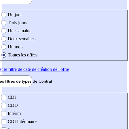
e création de l'offre
Un jour
Trois jours
Une semaine
Deux semaines
Un mois
Toutes les offres
er
le filtre de date de création de l'offre
les filtres de types de
Contrat
de contrat
CDI
CDD
Intérim
CDI Intérimaire