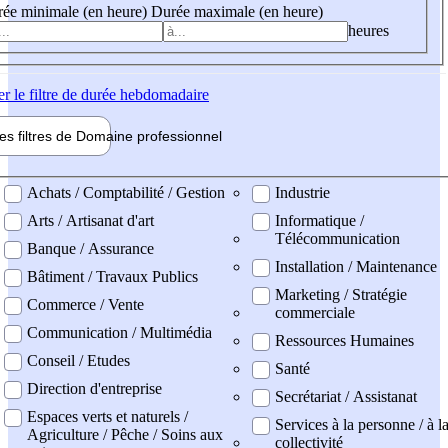
ée minimale (en heure)
Durée maximale (en heure)
heures
er
le filtre de durée hebdomadaire
les filtres de
Domaine pro
fessionnel
ne professionel
Achats / Comptabilité / Gestion
Industrie
Arts / Artisanat d'art
Informatique /
Télécommunication
Banque / Assurance
Installation / Maintenance
Bâtiment / Travaux Publics
Marketing / Stratégie
Commerce / Vente
commerciale
Communication / Multimédia
Ressources Humaines
Conseil / Etudes
Santé
Direction d'entreprise
Secrétariat / Assistanat
Espaces verts et naturels /
Services à la personne / à l
Agriculture / Pêche / Soins aux
collectivité