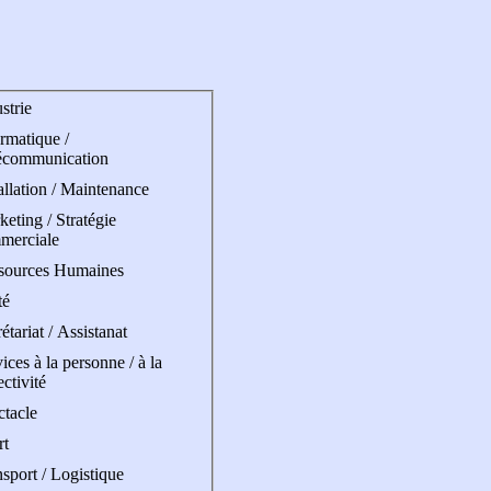
strie
rmatique /
écommunication
allation / Maintenance
eting / Stratégie
merciale
sources Humaines
té
étariat / Assistanat
ices à la personne / à la
ectivité
ctacle
rt
sport / Logistique