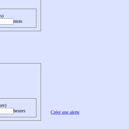
s)
mois
ure)
heures
Créer une alerte