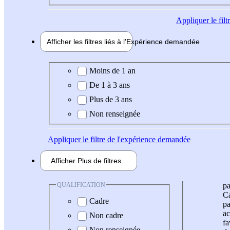
Appliquer
le fil
Afficher les filtres liés à l'
Expérience
demandée
Expérience demandée
Moins de 1 an
De 1 à 3 ans
Plus de 3 ans
Non renseignée
Appliquer
le filtre de l'expérience demandée
Afficher
Plus de
filtres
QUALIFICATION
pa
Ca
Cadre
pa
ac
Non cadre
fa
Non renseignée