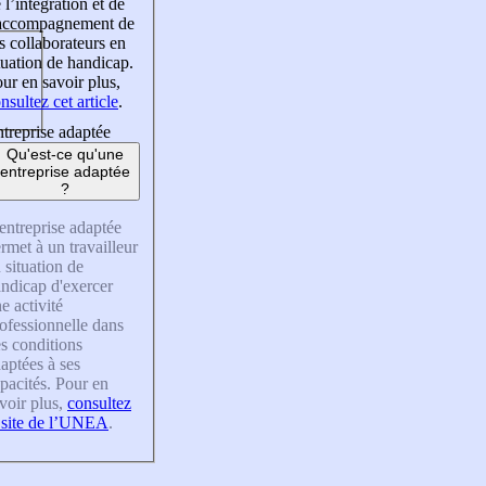
 l’intégration et de
’accompagnement de
s collaborateurs en
tuation de handicap.
ur en savoir plus,
nsultez cet article
.
treprise adaptée
Qu'est-ce qu'une
entreprise adaptée
?
entreprise adaptée
rmet à un travailleur
 situation de
ndicap d'exercer
e activité
ofessionnelle dans
s conditions
aptées à ses
pacités. Pour en
voir plus,
consultez
 site de l’UNEA
.