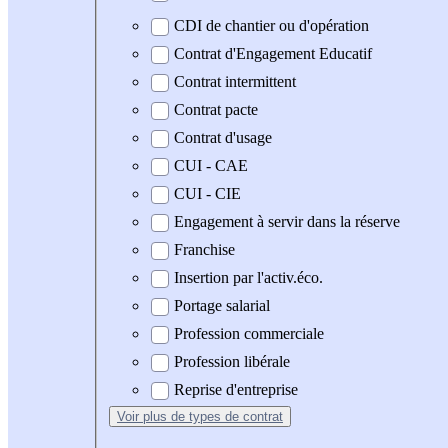
CDI de chantier ou d'opération
Contrat d'Engagement Educatif
Contrat intermittent
Contrat pacte
Contrat d'usage
CUI - CAE
CUI - CIE
Engagement à servir dans la réserve
Franchise
Insertion par l'activ.éco.
Portage salarial
Profession commerciale
Profession libérale
Reprise d'entreprise
Voir plus
de types de contrat