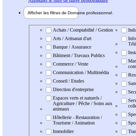
Appliquer
le filtre de durée hebdomadaire
Afficher les filtres de
Domaine pro
fessionnel
Domaine professionel
Achats / Comptabilité / Gestion
Indu
Arts / Artisanat d'art
Info
Tél
Banque / Assurance
Inst
Bâtiment / Travaux Publics
Mark
Commerce / Vente
com
Communication / Multimédia
Res
Conseil / Etudes
San
Direction d'entreprise
Secr
Espaces verts et naturels /
Serv
Agriculture / Pêche / Soins aux
coll
animaux
Spe
Hôtellerie - Restauration /
Tourisme / Animation
Spo
Immobilier
Tran