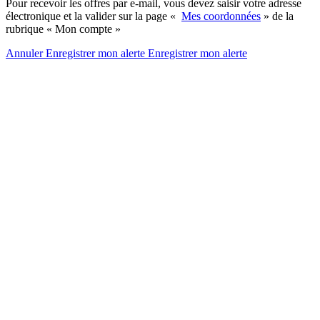
Pour recevoir les offres par e-mail, vous devez saisir votre adresse
électronique et la valider sur la page «
Mes coordonnées
» de la
rubrique « Mon compte »
Annuler
Enregistrer mon alerte
Enregistrer
mon alerte