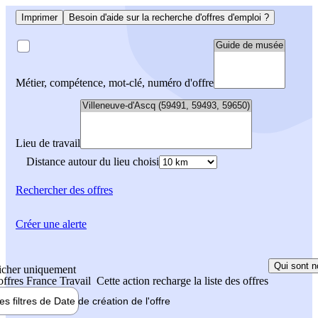
Imprimer
Besoin d'aide sur la recherche d'offres d'emploi ?
Métier, compétence, mot-clé, numéro d'offre
Lieu de travail
Distance autour du lieu choisi
Rechercher
des offres
Créer une alerte
Qui sont n
icher uniquement
 offres France Travail
Cette action recharge la liste des offres
les filtres de
Date de création
de l'offre