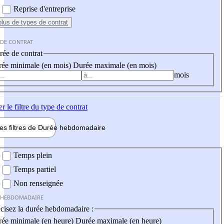
Reprise d'entreprise
plus
de types de contrat
 DE CONTRAT
ée de contrat
ée minimale (en mois)
Durée maximale (en mois)
mois
er
le filtre du type de contrat
les filtres de
Durée hebdo
madaire
 hebdomadaire
Temps plein
Temps partiel
Non renseignée
 HEBDOMADAIRE
cisez la durée hebdomadaire :
ée minimale (en heure)
Durée maximale (en heure)