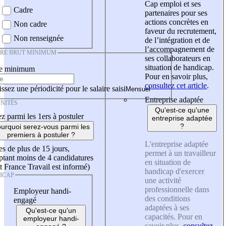
Cap emploi et ses
Cadre
partenaires pour ses
actions concrètes en
Non cadre
faveur du recrutement,
Non renseignée
de l’intégration et de
l’accompagnement de
IRE BRUT MINIMUM
ses collaborateurs en
situation de handicap.
re minimum
Pour en savoir plus,
consultez cet article
.
ssez une périodicité pour le salaire saisi
Entreprise adaptée
NITÉS
Qu'est-ce qu'une
z parmi les 1ers à postuler
entreprise adaptée
?
urquoi serez-vous parmi les
premiers à postuler ?
L'entreprise adaptée
es de plus de 15 jours,
permet à un travailleur
tant moins de 4 candidatures
en situation de
t France Travail est informé)
handicap d'exercer
ICAP
une activité
professionnelle dans
Employeur handi-
des conditions
engagé
adaptées à ses
Qu'est-ce qu'un
capacités. Pour en
employeur handi-
savoir plus,
consultez