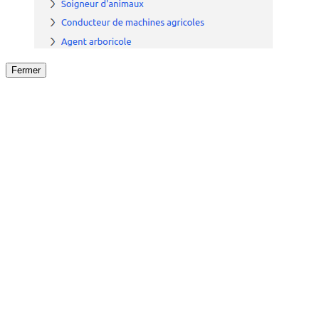
Fermer
Fermer
le détail de l'offre
/
Offre
sur
Offre précéden