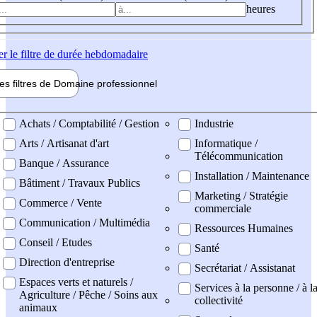
heures
er
le filtre de durée hebdomadaire
les filtres de
Domaine pro
fessionnel
ne professionel
Achats / Comptabilité / Gestion
Industrie
Arts / Artisanat d'art
Informatique /
Télécommunication
Banque / Assurance
Installation / Maintenance
Bâtiment / Travaux Publics
Marketing / Stratégie
Commerce / Vente
commerciale
Communication / Multimédia
Ressources Humaines
Conseil / Etudes
Santé
Direction d'entreprise
Secrétariat / Assistanat
Espaces verts et naturels /
Services à la personne / à l
Agriculture / Pêche / Soins aux
collectivité
animaux