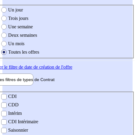
e création de l'offre
Un jour
Trois jours
Une semaine
Deux semaines
Un mois
Toutes les offres
er
le filtre de date de création de l'offre
les filtres de types de
Contrat
de contrat
CDI
CDD
Intérim
CDI Intérimaire
Saisonnier