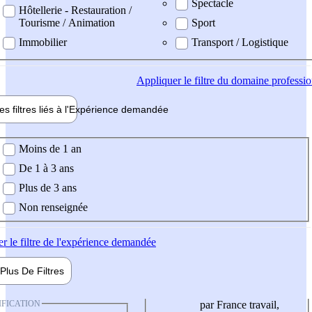
Spectacle
Hôtellerie - Restauration /
Tourisme / Animation
Sport
Immobilier
Transport / Logistique
Appliquer
le filtre du domaine professi
es filtres liés à l'
Expérience
demandée
ience demandée
Moins de 1 an
De 1 à 3 ans
Plus de 3 ans
Non renseignée
er
le filtre de l'expérience demandée
Plus De
Filtres
IFICATION
par France travail,