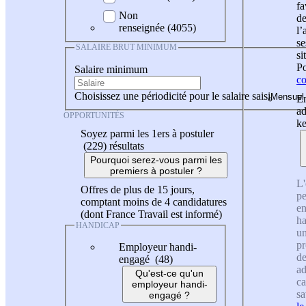
fa
Non
de
renseignée (4055)
l
se
SALAIRE BRUT MINIMUM
si
Po
Salaire minimum
co
Choisissez une périodicité pour le salaire saisi
En
ad
OPPORTUNITÉS
ke
Soyez parmi les 1ers à postuler
(229)
résultats
Pourquoi serez-vous parmi les
premiers à postuler ?
L'
Offres de plus de 15 jours,
pe
comptant moins de 4 candidatures
en
(dont France Travail est informé)
ha
HANDICAP
un
pr
Employeur handi-
de
engagé (48)
ad
Qu'est-ce qu'un
ca
employeur handi-
sa
engagé ?