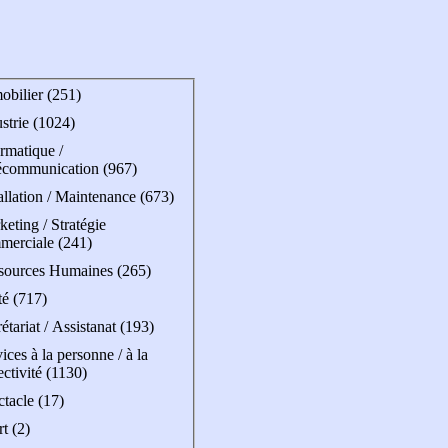
obilier (251)
strie (1024)
rmatique /
écommunication (967)
allation / Maintenance (673)
eting / Stratégie
merciale (241)
sources Humaines (265)
té (717)
étariat / Assistanat (193)
ices à la personne / à la
ectivité (1130)
tacle (17)
t (2)