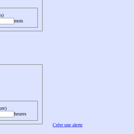
s)
mois
ure)
heures
Créer une alerte