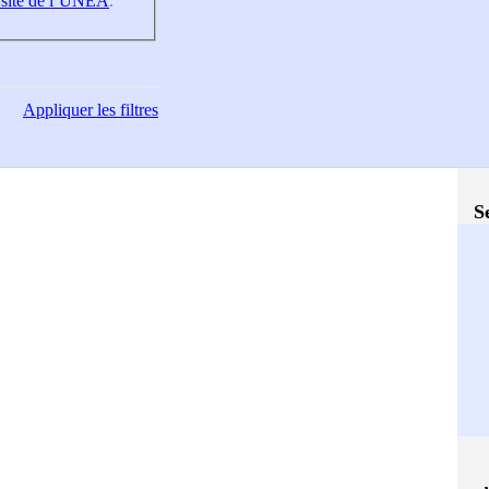
 site de l’UNEA
.
Appliquer
les filtres
S