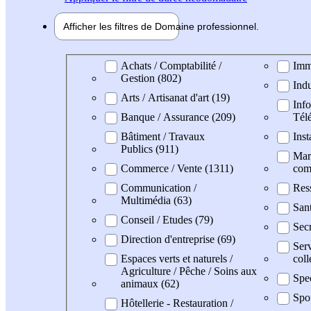
Afficher les filtres de
Domaine pro
fessionnel
Domaine professionel
Achats / Comptabilité /
Imm
Gestion (802)
Indu
Arts / Artisanat d'art (19)
Info
Banque / Assurance (209)
Tél
Bâtiment / Travaux
Inst
Publics (911)
Mark
Commerce / Vente (1311)
com
Communication /
Res
Multimédia (63)
San
Conseil / Etudes (79)
Secr
Direction d'entreprise (69)
Serv
Espaces verts et naturels /
coll
Agriculture / Pêche / Soins aux
Spec
animaux (62)
Spor
Hôtellerie - Restauration /