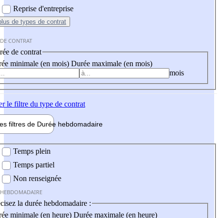
Reprise d'entreprise
plus
de types de contrat
 DE CONTRAT
ée de contrat
ée minimale (en mois)
Durée maximale (en mois)
mois
er
le filtre du type de contrat
les filtres de
Durée hebdo
madaire
 hebdomadaire
Temps plein
Temps partiel
Non renseignée
 HEBDOMADAIRE
cisez la durée hebdomadaire :
ée minimale (en heure)
Durée maximale (en heure)