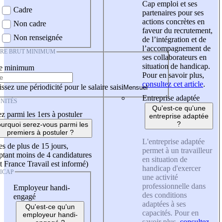
Cap emploi et ses
Cadre
partenaires pour ses
actions concrètes en
Non cadre
faveur du recrutement,
Non renseignée
de l’intégration et de
l’accompagnement de
IRE BRUT MINIMUM
ses collaborateurs en
situation de handicap.
re minimum
Pour en savoir plus,
consultez cet article
.
ssez une périodicité pour le salaire saisi
Entreprise adaptée
NITÉS
Qu'est-ce qu'une
z parmi les 1ers à postuler
entreprise adaptée
?
urquoi serez-vous parmi les
premiers à postuler ?
L'entreprise adaptée
es de plus de 15 jours,
permet à un travailleur
tant moins de 4 candidatures
en situation de
t France Travail est informé)
handicap d'exercer
ICAP
une activité
professionnelle dans
Employeur handi-
des conditions
engagé
adaptées à ses
Qu'est-ce qu'un
capacités. Pour en
employeur handi-
savoir plus,
consultez