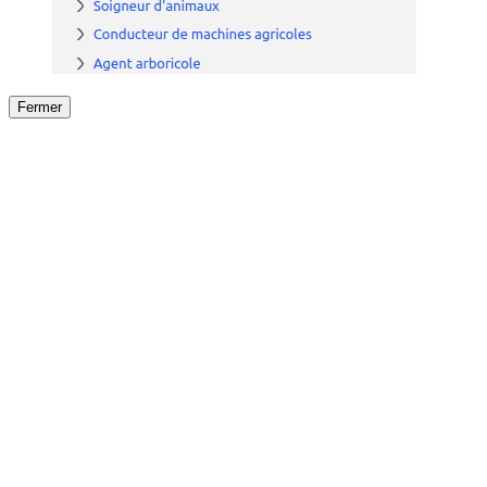
Fermer
Fermer
le détail de l'offre
/
Offre
sur
Offre précéden