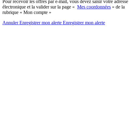
Pour recevoir les offres par e-mail, vous devez saisir votre adresse
électronique et la valider sur la page «
Mes coordonnées
» de la
rubrique « Mon compte »
Annuler
Enregistrer mon alerte
Enregistrer
mon alerte