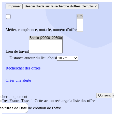
Imprimer
Besoin d'aide sur la recherche d'offres d'emploi ?
Métier, compétence, mot-clé, numéro d'offre
Lieu de travail
Distance autour du lieu choisi
Rechercher
des offres
Créer une alerte
Qui sont n
icher uniquement
 offres France Travail
Cette action recharge la liste des offres
les filtres de
Date de création
de l'offre