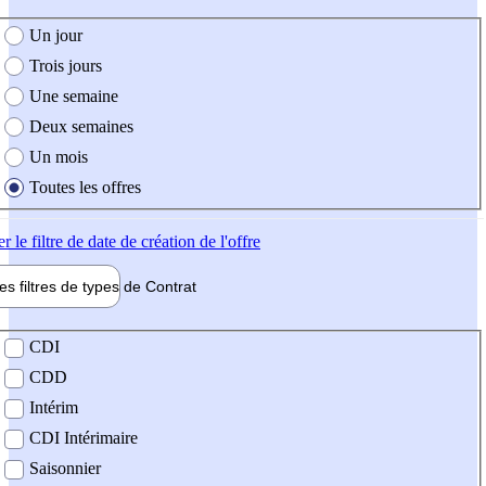
e création de l'offre
Un jour
Trois jours
Une semaine
Deux semaines
Un mois
Toutes les offres
er
le filtre de date de création de l'offre
les filtres de types de
Contrat
de contrat
CDI
CDD
Intérim
CDI Intérimaire
Saisonnier