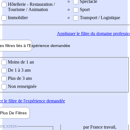
Spectacle
Hôtellerie - Restauration /
Tourisme / Animation
Sport
Immobilier
Transport / Logistique
Appliquer
le filtre du domaine professi
es filtres liés à l'
Expérience
demandée
ience demandée
Moins de 1 an
De 1 à 3 ans
Plus de 3 ans
Non renseignée
er
le filtre de l'expérience demandée
Plus De
Filtres
IFICATION
par France travail,