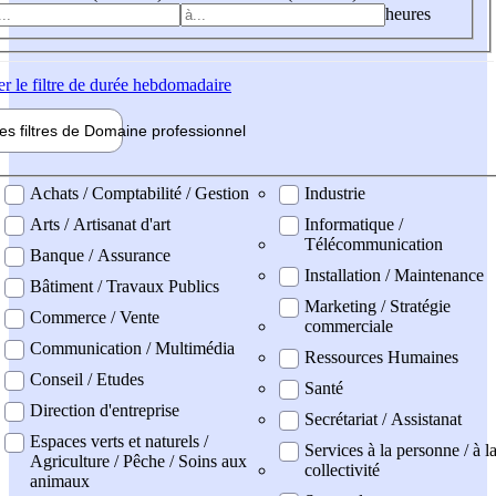
heures
er
le filtre de durée hebdomadaire
les filtres de
Domaine pro
fessionnel
ne professionel
Achats / Comptabilité / Gestion
Industrie
Arts / Artisanat d'art
Informatique /
Télécommunication
Banque / Assurance
Installation / Maintenance
Bâtiment / Travaux Publics
Marketing / Stratégie
Commerce / Vente
commerciale
Communication / Multimédia
Ressources Humaines
Conseil / Etudes
Santé
Direction d'entreprise
Secrétariat / Assistanat
Espaces verts et naturels /
Services à la personne / à l
Agriculture / Pêche / Soins aux
collectivité
animaux