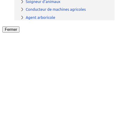
Fermer
Fermer
le détail de l'offre
/
Offre
sur
Offre précéden