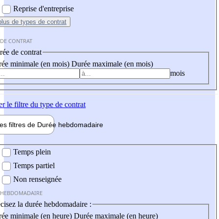
Reprise d'entreprise
plus
de types de contrat
 DE CONTRAT
ée de contrat
ée minimale (en mois)
Durée maximale (en mois)
mois
er
le filtre du type de contrat
les filtres de
Durée hebdo
madaire
 hebdomadaire
Temps plein
Temps partiel
Non renseignée
 HEBDOMADAIRE
cisez la durée hebdomadaire :
ée minimale (en heure)
Durée maximale (en heure)