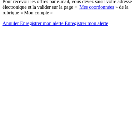
Pour recevoir les offres par e-mail, vous devez saisir votre adresse
électronique et la valider sur la page «
Mes coordonnées
» de la
rubrique « Mon compte »
Annuler
Enregistrer mon alerte
Enregistrer
mon alerte