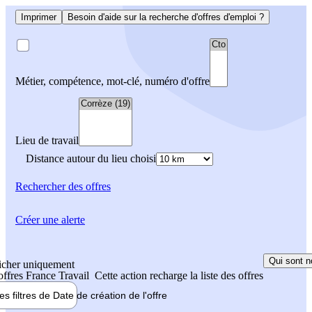
Imprimer
Besoin d'aide sur la recherche d'offres d'emploi ?
Métier, compétence, mot-clé, numéro d'offre
Lieu de travail
Distance autour du lieu choisi
Rechercher
des offres
Créer une alerte
Qui sont n
icher uniquement
 offres France Travail
Cette action recharge la liste des offres
les filtres de
Date de création
de l'offre