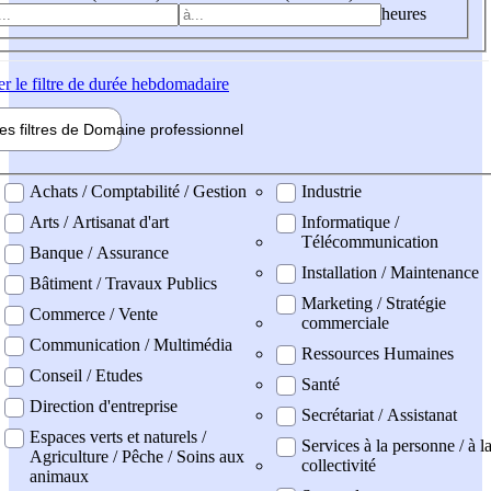
heures
er
le filtre de durée hebdomadaire
les filtres de
Domaine pro
fessionnel
ne professionel
Achats / Comptabilité / Gestion
Industrie
Arts / Artisanat d'art
Informatique /
Télécommunication
Banque / Assurance
Installation / Maintenance
Bâtiment / Travaux Publics
Marketing / Stratégie
Commerce / Vente
commerciale
Communication / Multimédia
Ressources Humaines
Conseil / Etudes
Santé
Direction d'entreprise
Secrétariat / Assistanat
Espaces verts et naturels /
Services à la personne / à l
Agriculture / Pêche / Soins aux
collectivité
animaux