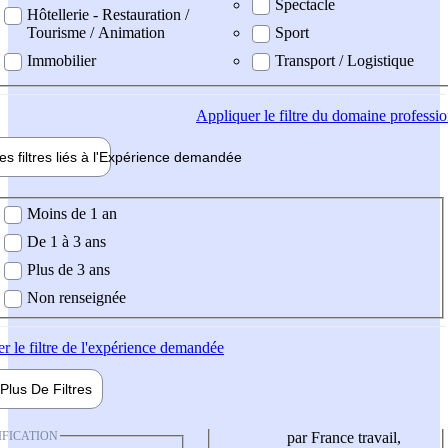
Spectacle
Hôtellerie - Restauration /
Tourisme / Animation
Sport
Immobilier
Transport / Logistique
Appliquer
le filtre du domaine professi
es filtres liés à l'
Expérience
demandée
ience demandée
Moins de 1 an
De 1 à 3 ans
Plus de 3 ans
Non renseignée
er
le filtre de l'expérience demandée
Plus De
Filtres
IFICATION
par France travail,