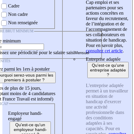
Cap emploi et ses
Cadre
partenaires pour ses
actions concrètes en
Non cadre
faveur du recrutement,
Non renseignée
de l’intégration et de
l’accompagnement de
IRE BRUT MINIMUM
ses collaborateurs en
situation de handicap.
re minimum
Pour en savoir plus,
consultez cet article
.
ssez une périodicité pour le salaire saisi
Entreprise adaptée
NITÉS
Qu'est-ce qu'une
z parmi les 1ers à postuler
entreprise adaptée
?
urquoi serez-vous parmi les
premiers à postuler ?
L'entreprise adaptée
es de plus de 15 jours,
permet à un travailleur
tant moins de 4 candidatures
en situation de
t France Travail est informé)
handicap d'exercer
ICAP
une activité
professionnelle dans
Employeur handi-
des conditions
engagé
adaptées à ses
Qu'est-ce qu'un
capacités. Pour en
employeur handi-
savoir plus,
consultez