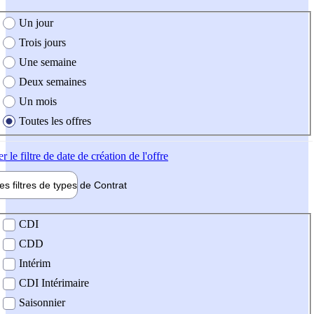
e création de l'offre
Un jour
Trois jours
Une semaine
Deux semaines
Un mois
Toutes les offres
er
le filtre de date de création de l'offre
les filtres de types de
Contrat
de contrat
CDI
CDD
Intérim
CDI Intérimaire
Saisonnier