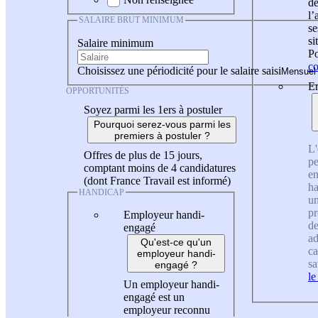
de
l
SALAIRE BRUT MINIMUM
se
si
Salaire minimum
Po
co
Choisissez une périodicité pour le salaire saisi
En
OPPORTUNITÉS
Soyez parmi les 1ers à postuler
Pourquoi serez-vous parmi les
premiers à postuler ?
L'
Offres de plus de 15 jours,
pe
comptant moins de 4 candidatures
en
(dont France Travail est informé)
ha
HANDICAP
un
pr
Employeur handi-
de
engagé
ad
Qu'est-ce qu'un
ca
employeur handi-
sa
engagé ?
le
Un employeur handi-
engagé est un
employeur reconnu