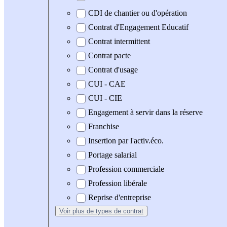
CDI de chantier ou d'opération
Contrat d'Engagement Educatif
Contrat intermittent
Contrat pacte
Contrat d'usage
CUI - CAE
CUI - CIE
Engagement à servir dans la réserve
Franchise
Insertion par l'activ.éco.
Portage salarial
Profession commerciale
Profession libérale
Reprise d'entreprise
Voir plus
de types de contrat