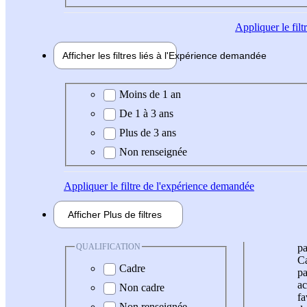
Appliquer
le fil
Afficher les filtres liés à l'
Expérience
demandée
Expérience demandée
Moins de 1 an
De 1 à 3 ans
Plus de 3 ans
Non renseignée
Appliquer
le filtre de l'expérience demandée
Afficher
Plus de
filtres
QUALIFICATION
pa
Ca
Cadre
pa
ac
Non cadre
fa
Non renseignée