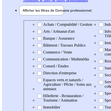
Appliquer
le filtre de durée hebdomadaire
Afficher les filtres de
Domaine pro
fessionnel
Domaine professionel
Achats / Comptabilité / Gestion
Indu
Arts / Artisanat d'art
Info
Tél
Banque / Assurance
Inst
Bâtiment / Travaux Publics
Mark
Commerce / Vente
com
Communication / Multimédia
Res
Conseil / Etudes
San
Direction d'entreprise
Secr
Espaces verts et naturels /
Serv
Agriculture / Pêche / Soins aux
coll
animaux
Spe
Hôtellerie - Restauration /
Tourisme / Animation
Spo
Immobilier
Tran