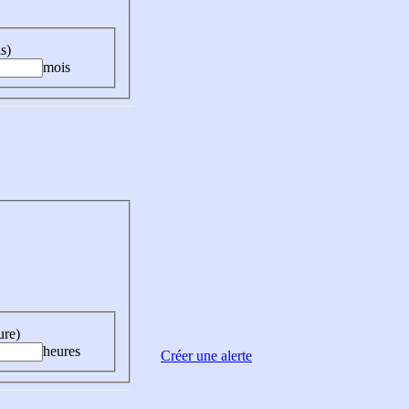
s)
mois
ure)
heures
Créer une alerte