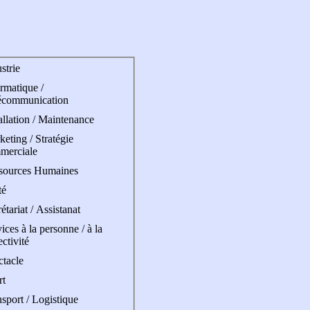
strie
rmatique /
écommunication
allation / Maintenance
eting / Stratégie
merciale
sources Humaines
té
étariat / Assistanat
ices à la personne / à la
ectivité
ctacle
rt
sport / Logistique