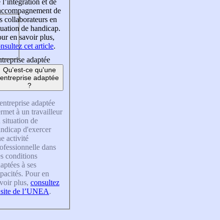
 l’intégration et de
’accompagnement de
s collaborateurs en
tuation de handicap.
ur en savoir plus,
nsultez cet article
.
treprise adaptée
Qu'est-ce qu'une
entreprise adaptée
?
entreprise adaptée
rmet à un travailleur
 situation de
ndicap d'exercer
e activité
ofessionnelle dans
s conditions
aptées à ses
pacités. Pour en
voir plus,
consultez
 site de l’UNEA
.