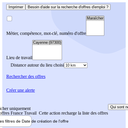
Imprimer
Besoin d'aide sur la recherche d'offres d'emploi ?
Métier, compétence, mot-clé, numéro d'offre
Lieu de travail
Distance autour du lieu choisi
Rechercher
des offres
Créer une alerte
Qui sont n
icher uniquement
 offres France Travail
Cette action recharge la liste des offres
les filtres de
Date de création
de l'offre