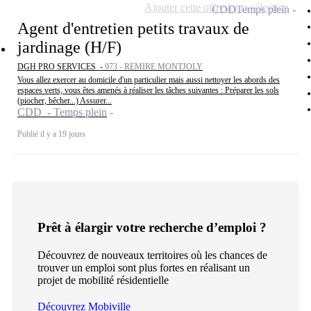
Ajouter cette offre à ma sélection
CDD
Temps plein
Agent d'entretien petits travaux de
jardinage (H/F)
DGH PRO SERVICES -
973 - REMIRE MONTJOLY
Vous allez exercer au domicile d'un particulier mais aussi nettoyer les abords des
espaces verts, vous êtes amenés à réaliser les tâches suivantes : Préparer les sols
(piocher, bêcher...) Assurer...
CDD - Temps plein
Publié il y a 19 jours
Prêt à élargir votre recherche d’emploi ?
Découvrez de nouveaux territoires où les chances de
trouver un emploi sont plus fortes en réalisant un
projet de mobilité résidentielle
Découvrez Mobiville