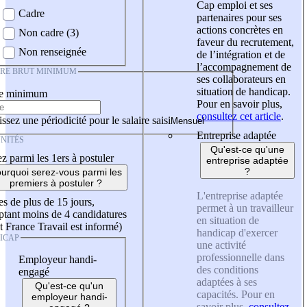
Cap emploi et ses
Cadre
partenaires pour ses
actions concrètes en
Non cadre (3)
faveur du recrutement,
Non renseignée
de l’intégration et de
l’accompagnement de
IRE BRUT MINIMUM
ses collaborateurs en
situation de handicap.
re minimum
Pour en savoir plus,
consultez cet article
.
ssez une périodicité pour le salaire saisi
Entreprise adaptée
NITÉS
Qu'est-ce qu'une
z parmi les 1ers à postuler
entreprise adaptée
?
urquoi serez-vous parmi les
premiers à postuler ?
L'entreprise adaptée
es de plus de 15 jours,
permet à un travailleur
tant moins de 4 candidatures
en situation de
t France Travail est informé)
handicap d'exercer
ICAP
une activité
professionnelle dans
Employeur handi-
des conditions
engagé
adaptées à ses
Qu'est-ce qu'un
capacités. Pour en
employeur handi-
savoir plus,
consultez