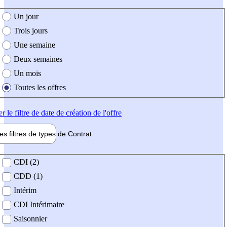
e création de l'offre
Un jour
Trois jours
Une semaine
Deux semaines
Un mois
Toutes les offres
er
le filtre de date de création de l'offre
les filtres de types de
Contrat
de contrat
CDI (2)
CDD (1)
Intérim
CDI Intérimaire
Saisonnier