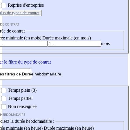
Reprise d'entreprise
plus
de types de contrat
 DE CONTRAT
ée de contrat
ée minimale (en mois)
Durée maximale (en mois)
mois
er
le filtre du type de contrat
les filtres de
Durée hebdo
madaire
 hebdomadaire
Temps plein (3)
Temps partiel
Non renseignée
 HEBDOMADAIRE
cisez la durée hebdomadaire :
ée minimale (en heure)
Durée maximale (en heure)