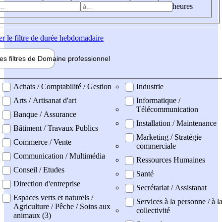
heures
er
le filtre de durée hebdomadaire
les filtres de
Domaine pro
fessionnel
ne professionel
Achats / Comptabilité / Gestion
Industrie
Arts / Artisanat d'art
Informatique /
Télécommunication
Banque / Assurance
Installation / Maintenance
Bâtiment / Travaux Publics
Marketing / Stratégie
Commerce / Vente
commerciale
Communication / Multimédia
Ressources Humaines
Conseil / Etudes
Santé
Direction d'entreprise
Secrétariat / Assistanat
Espaces verts et naturels /
Services à la personne / à l
Agriculture / Pêche / Soins aux
collectivité
animaux (3)