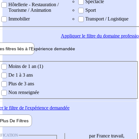
Spectacle
Hôtellerie - Restauration /
Tourisme / Animation
Sport
Immobilier
Transport / Logistique
Appliquer
le filtre du domaine professi
es filtres liés à l'
Expérience
demandée
ience demandée
Moins de 1 an (1)
De 1 à 3 ans
Plus de 3 ans
Non renseignée
er
le filtre de l'expérience demandée
Plus De
Filtres
IFICATION
par France travail,