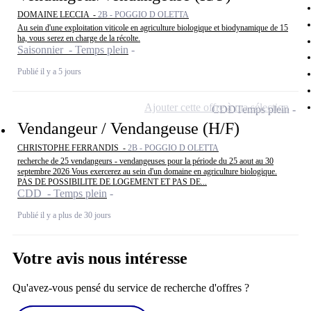
DOMAINE LECCIA -
2B - POGGIO D OLETTA
Au sein d'une exploitation viticole en agriculture biologique et biodynamique de 15
ha, vous serez en charge de la récolte.
Saisonnier - Temps plein
Publié il y a 5 jours
Ajouter cette offre à ma sélection
CDD
Temps plein
Vendangeur / Vendangeuse (H/F)
CHRISTOPHE FERRANDIS -
2B - POGGIO D OLETTA
recherche de 25 vendangeurs - vendangeuses pour la période du 25 aout au 30
septembre 2026 Vous exercerez au sein d'un domaine en agriculture biologique.
PAS DE POSSIBILITE DE LOGEMENT ET PAS DE...
CDD - Temps plein
Publié il y a plus de 30 jours
Votre avis nous intéresse
Qu'avez-vous pensé du service de recherche d'offres ?