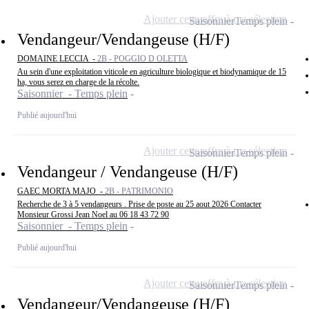
Ajouter cette offre à ma sélection
Saisonnier
Temps plein
Vendangeur/Vendangeuse (H/F)
DOMAINE LECCIA -
2B - POGGIO D OLETTA
Au sein d'une exploitation viticole en agriculture biologique et biodynamique de 15
ha, vous serez en charge de la récolte.
Saisonnier - Temps plein
Publié aujourd'hui
Ajouter cette offre à ma sélection
Saisonnier
Temps plein
Vendangeur / Vendangeuse (H/F)
GAEC MORTA MAJO -
2B - PATRIMONIO
Recherche de 3 à 5 vendangeurs . Prise de poste au 25 aout 2026 Contacter
Monsieur Grossi Jean Noel au 06 18 43 72 90
Saisonnier - Temps plein
Publié aujourd'hui
Ajouter cette offre à ma sélection
Saisonnier
Temps plein
Vendangeur/Vendangeuse (H/F)