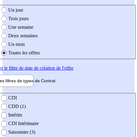
e création de l'offre
Un jour
Trois jours
Une semaine
Deux semaines
Un mois
Toutes les offres
er
le filtre de date de création de l'offre
les filtres de types de
Contrat
de contrat
CDI
CDD (1)
Intérim
CDI Intérimaire
Saisonnier (3)