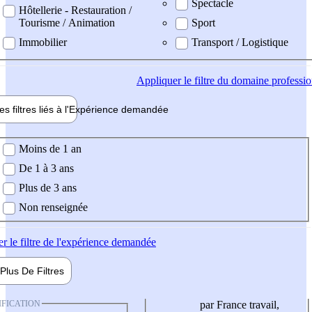
Spectacle
Hôtellerie - Restauration /
Tourisme / Animation
Sport
Immobilier
Transport / Logistique
Appliquer
le filtre du domaine professi
es filtres liés à l'
Expérience
demandée
ience demandée
Moins de 1 an
De 1 à 3 ans
Plus de 3 ans
Non renseignée
er
le filtre de l'expérience demandée
Plus De
Filtres
IFICATION
par France travail,