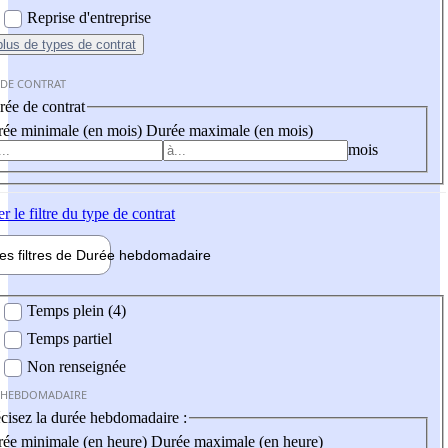
Reprise d'entreprise
plus
de types de contrat
 DE CONTRAT
ée de contrat
ée minimale (en mois)
Durée maximale (en mois)
mois
er
le filtre du type de contrat
les filtres de
Durée hebdo
madaire
 hebdomadaire
Temps plein (4)
Temps partiel
Non renseignée
 HEBDOMADAIRE
cisez la durée hebdomadaire :
ée minimale (en heure)
Durée maximale (en heure)