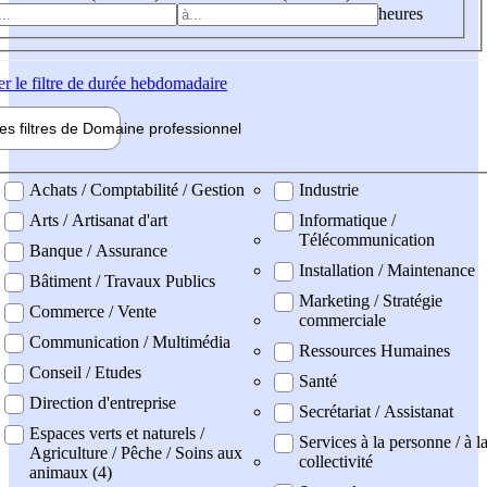
heures
er
le filtre de durée hebdomadaire
les filtres de
Domaine pro
fessionnel
ne professionel
Achats / Comptabilité / Gestion
Industrie
Arts / Artisanat d'art
Informatique /
Télécommunication
Banque / Assurance
Installation / Maintenance
Bâtiment / Travaux Publics
Marketing / Stratégie
Commerce / Vente
commerciale
Communication / Multimédia
Ressources Humaines
Conseil / Etudes
Santé
Direction d'entreprise
Secrétariat / Assistanat
Espaces verts et naturels /
Services à la personne / à l
Agriculture / Pêche / Soins aux
collectivité
animaux (4)