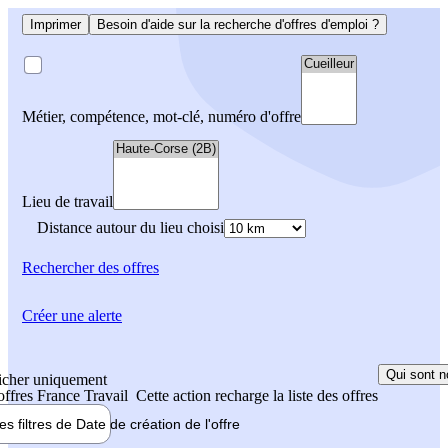
Imprimer
Besoin d'aide sur la recherche d'offres d'emploi ?
Métier, compétence, mot-clé, numéro d'offre
Lieu de travail
Distance autour du lieu choisi
Rechercher
des offres
Créer une alerte
Qui sont n
icher uniquement
 offres France Travail
Cette action recharge la liste des offres
les filtres de
Date de création
de l'offre