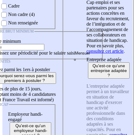
Cap emploi et ses
Cadre
partenaires pour ses
actions concrètes en
Non cadre (4)
faveur du recrutement,
Non renseignée
de l’intégration et de
l’accompagnement de
IRE BRUT MINIMUM
ses collaborateurs en
situation de handicap.
re minimum
Pour en savoir plus,
consultez cet article
.
ssez une périodicité pour le salaire saisi
Entreprise adaptée
NITÉS
Qu'est-ce qu'une
z parmi les 1ers à postuler
entreprise adaptée
?
urquoi serez-vous parmi les
premiers à postuler ?
L'entreprise adaptée
es de plus de 15 jours,
permet à un travailleur
tant moins de 4 candidatures
en situation de
t France Travail est informé)
handicap d'exercer
ICAP
une activité
professionnelle dans
Employeur handi-
des conditions
engagé
adaptées à ses
Qu'est-ce qu'un
capacités. Pour en
employeur handi-
savoir plus,
consultez