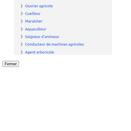
Fermer
Fermer
le détail de l'offre
/
Offre
sur
Offre précéden