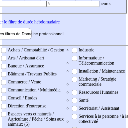
heures
er
le filtre de durée hebdomadaire
les filtres de
Domaine pro
fessionnel
ne professionel
Achats / Comptabilité / Gestion
Industrie
Arts / Artisanat d'art
Informatique /
Télécommunication
Banque / Assurance
Installation / Maintenance
Bâtiment / Travaux Publics
Marketing / Stratégie
Commerce / Vente
commerciale
Communication / Multimédia
Ressources Humaines
Conseil / Etudes
Santé
Direction d'entreprise
Secrétariat / Assistanat
Espaces verts et naturels /
Services à la personne / à l
Agriculture / Pêche / Soins aux
collectivité
animaux (5)