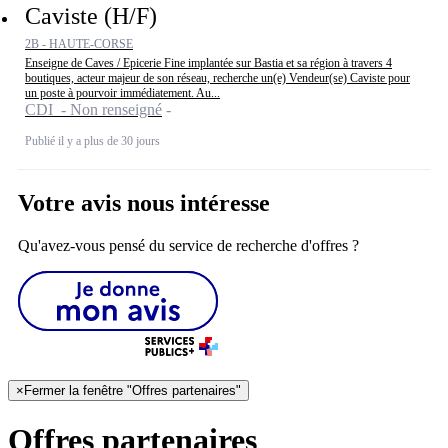
Caviste (H/F)
2B - HAUTE-CORSE
Enseigne de Caves / Epicerie Fine implantée sur Bastia et sa région à travers 4
boutiques, acteur majeur de son réseau, recherche un(e) Vendeur(se) Caviste pour
un poste à pourvoir immédiatement. Au...
CDI - Non renseigné
Publié il y a plus de 30 jours
Votre avis nous intéresse
Qu'avez-vous pensé du service de recherche d'offres ?
×
Fermer la fenêtre "Offres partenaires"
Offres partenaires