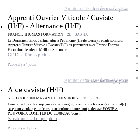
Ajouter cette offre à ma sélection
CDD
Temps plein
Apprenti Ouvrier Viticole / Caviste
(H/F) - Alternance (H/F)
FRANCK THOMAS FORMATION -
2B - BASTIA
Le Domaine Franck Santini, situé à Patrimonio (Haute-Corse), recrute son futur
Apprenti Ouvrier Viticole / Caviste (H/F) en partenariat avec Franck Thomas
Formation, l'école du Meilleur Sommelier...
CDD - Temps plein
Publié il y a 4 jours
Ajouter cette offre à ma sélection
Saisonnier
Temps plein
Aide caviste (H/F)
SOC COOP VINI MARANA ET ENVIRONS -
2B - BORGO
Dans le cadre de la campagne des vendanges, nous recherchons un(e) assistant(e)
réception vendanges fraîches pour renforcer notre équipe de cave POSTE A
POUVOIR A COMPTER DU 03/08/2026 Vous...
Saisonnier - Temps plein
Publié il y a 9 jours