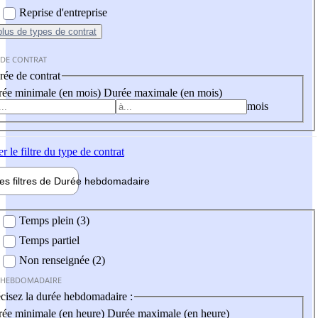
Reprise d'entreprise
plus
de types de contrat
 DE CONTRAT
ée de contrat
ée minimale (en mois)
Durée maximale (en mois)
mois
er
le filtre du type de contrat
les filtres de
Durée hebdo
madaire
 hebdomadaire
Temps plein (3)
Temps partiel
Non renseignée (2)
 HEBDOMADAIRE
cisez la durée hebdomadaire :
ée minimale (en heure)
Durée maximale (en heure)