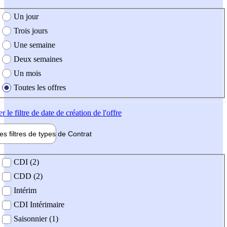
e création de l'offre
Un jour
Trois jours
Une semaine
Deux semaines
Un mois
Toutes les offres
er
le filtre de date de création de l'offre
les filtres de types de
Contrat
de contrat
CDI (2)
CDD (2)
Intérim
CDI Intérimaire
Saisonnier (1)