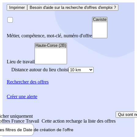
Imprimer
Besoin d'aide sur la recherche d'offres d'emploi ?
Métier, compétence, mot-clé, numéro d'offre
Lieu de travail
Distance autour du lieu choisi
Rechercher
des offres
Créer une alerte
Qui sont n
icher uniquement
 offres France Travail
Cette action recharge la liste des offres
les filtres de
Date de création
de l'offre