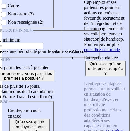
Cap emploi et ses
Cadre
partenaires pour ses
actions concrètes en
Non cadre (3)
faveur du recrutement,
Non renseignée (2)
de l’intégration et de
l’accompagnement de
IRE BRUT MINIMUM
ses collaborateurs en
situation de handicap.
re minimum
Pour en savoir plus,
consultez cet article
.
ssez une périodicité pour le salaire saisi
Entreprise adaptée
NITÉS
Qu'est-ce qu'une
z parmi les 1ers à postuler
entreprise adaptée
?
urquoi serez-vous parmi les
premiers à postuler ?
L'entreprise adaptée
es de plus de 15 jours,
permet à un travailleur
tant moins de 4 candidatures
en situation de
t France Travail est informé)
handicap d'exercer
ICAP
une activité
professionnelle dans
Employeur handi-
des conditions
engagé
adaptées à ses
Qu'est-ce qu'un
capacités. Pour en
employeur handi-
savoir plus,
consultez