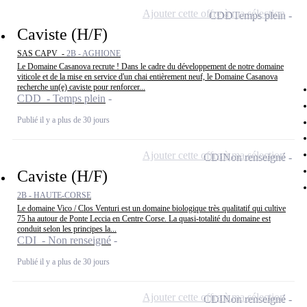
Ajouter cette offre à ma sélection
CDD
Temps plein
Caviste (H/F)
SAS CAPV -
2B - AGHIONE
Le Domaine Casanova recrute ! Dans le cadre du développement de notre domaine
viticole et de la mise en service d'un chai entièrement neuf, le Domaine Casanova
recherche un(e) caviste pour renforcer...
CDD - Temps plein
Publié il y a plus de 30 jours
Ajouter cette offre à ma sélection
CDI
Non renseigné
Caviste (H/F)
2B - HAUTE-CORSE
Le domaine Vico / Clos Venturi est un domaine biologique très qualitatif qui cultive
75 ha autour de Ponte Leccia en Centre Corse. La quasi-totalité du domaine est
conduit selon les principes la...
CDI - Non renseigné
Publié il y a plus de 30 jours
Ajouter cette offre à ma sélection
CDI
Non renseigné