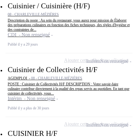
Cuisinier / Cuisinière (H/F)
08 - CHARLEVILLE-MÉZIÈRES
Description du poste : Au sein du restaurant, vous aurez pour mission de Élaborer
des préparations culinaires en fonction des fiches techniques, des règles d'hygiène et
des contraintes de...
CDI - Non renseigné
Publié il y a 29 jours
Ajouter cette offre à ma sélection
Intérim
Non renseigné
Cuisinier de Collectivités H/F
AGEMPLOI -
08 - CHARLEVILLE-MÉZIÈRES
POSTE : Cuisinier de Collectivités H/F DESCRIPTION : Votre savoir-faire
culinaire contribue directement à la qualité des repas servis au quotidien. En tant que
cuisinier de collectivités, vous...
Intérim - Non renseigné
Publié il y a plus de 30 jours
Ajouter cette offre à ma sélection
Intérim
Non renseigné
CUISINIER H/F