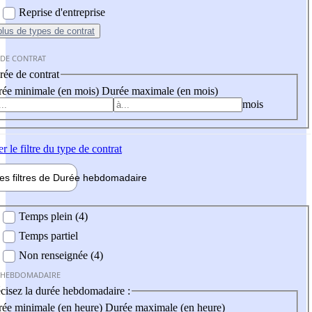
Reprise d'entreprise
plus
de types de contrat
 DE CONTRAT
ée de contrat
ée minimale (en mois)
Durée maximale (en mois)
mois
er
le filtre du type de contrat
les filtres de
Durée hebdo
madaire
 hebdomadaire
Temps plein (4)
Temps partiel
Non renseignée (4)
 HEBDOMADAIRE
cisez la durée hebdomadaire :
ée minimale (en heure)
Durée maximale (en heure)