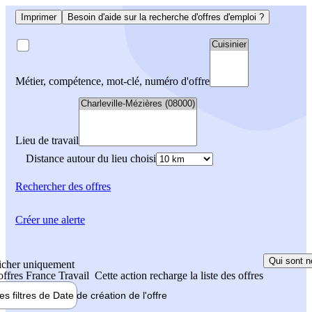
Imprimer
Besoin d'aide sur la recherche d'offres d'emploi ?
Métier, compétence, mot-clé, numéro d'offre
Lieu de travail
Distance autour du lieu choisi
Rechercher
des offres
Créer une alerte
Qui sont n
icher uniquement
 offres France Travail
Cette action recharge la liste des offres
les filtres de
Date de création
de l'offre