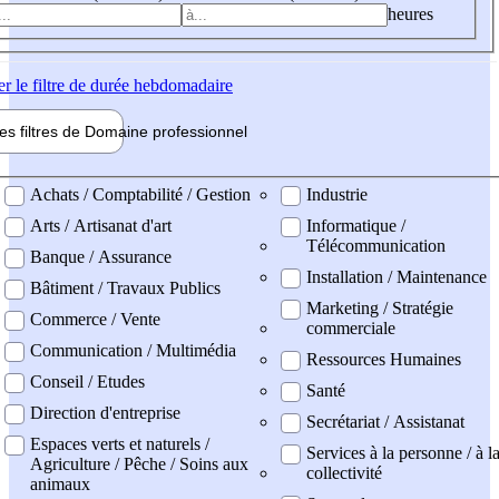
heures
er
le filtre de durée hebdomadaire
les filtres de
Domaine pro
fessionnel
ne professionel
Achats / Comptabilité / Gestion
Industrie
Arts / Artisanat d'art
Informatique /
Télécommunication
Banque / Assurance
Installation / Maintenance
Bâtiment / Travaux Publics
Marketing / Stratégie
Commerce / Vente
commerciale
Communication / Multimédia
Ressources Humaines
Conseil / Etudes
Santé
Direction d'entreprise
Secrétariat / Assistanat
Espaces verts et naturels /
Services à la personne / à l
Agriculture / Pêche / Soins aux
collectivité
animaux