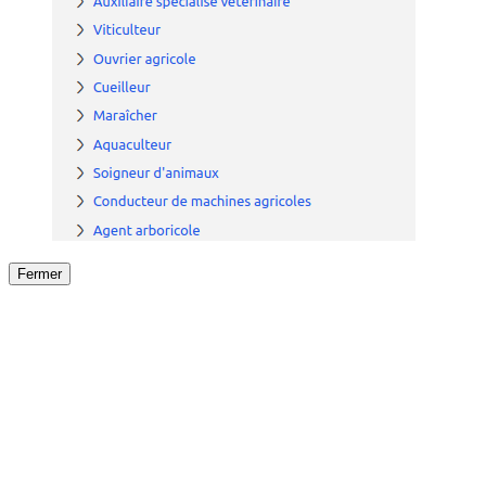
Fermer
Fermer
le détail de l'offre
/
Offre
sur
Offre précéden