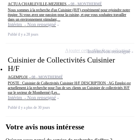
ACTUA CHARLEVILLE-MEZIERES -
08 - MONTHERMÉ
Nous sommes à la recherche d'un Cuisinier (H/F) expérimenté pour rejoindre notre
équipe. Si vous avez une passion pour la cuisine, et que vous souhaitez travailler
dans un environnement stimulant,...
Intérim - Non renseigné
Publié il y a 28 jours
Ajouter cette offre à ma sélection
Intérim
Non renseigné
Cuisinier de Collectivités Cuisinier
H/F
AGEMPLOI -
08 - MONTHERMÉ
POSTE : Cuisinier de Collectivités Cuisinier H/F DESCRIPTION : AG Emploi est
actuellement à la recherche pour l'un de ses clients un Cuisinier de collectivités H/F
sur le secteur de Monthermé (Les...
Intérim - Non renseigné
Publié il y a plus de 30 jours
Votre avis nous intéresse