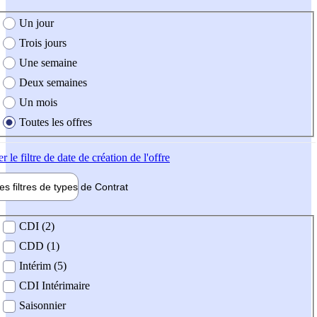
e création de l'offre
Un jour
Trois jours
Une semaine
Deux semaines
Un mois
Toutes les offres
er
le filtre de date de création de l'offre
les filtres de types de
Contrat
de contrat
CDI (2)
CDD (1)
Intérim (5)
CDI Intérimaire
Saisonnier