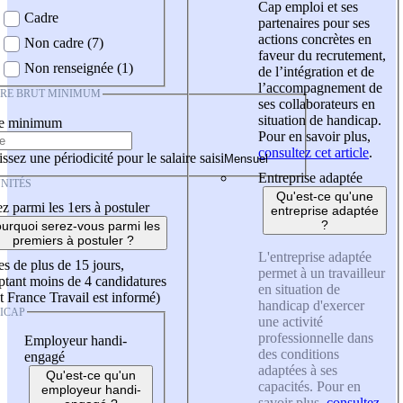
Cap emploi et ses
Cadre
partenaires pour ses
actions concrètes en
Non cadre (7)
faveur du recrutement,
Non renseignée (1)
de l’intégration et de
l’accompagnement de
IRE BRUT MINIMUM
ses collaborateurs en
situation de handicap.
re minimum
Pour en savoir plus,
consultez cet article
.
ssez une périodicité pour le salaire saisi
Entreprise adaptée
NITÉS
Qu'est-ce qu'une
z parmi les 1ers à postuler
entreprise adaptée
?
urquoi serez-vous parmi les
premiers à postuler ?
L'entreprise adaptée
es de plus de 15 jours,
permet à un travailleur
tant moins de 4 candidatures
en situation de
t France Travail est informé)
handicap d'exercer
ICAP
une activité
professionnelle dans
Employeur handi-
des conditions
engagé
adaptées à ses
Qu'est-ce qu'un
capacités. Pour en
employeur handi-
savoir plus,
consultez