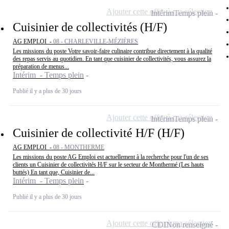
Ajouter cette offre à ma sélection
Intérim
Temps plein
Cuisinier de collectivités (H/F)
AG EMPLOI -
08 - CHARLEVILLE-MÉZIÈRES
Les missions du poste Votre savoir-faire culinaire contribue directement à la qualité
des repas servis au quotidien. En tant que cuisinier de collectivités, vous assurez la
préparation de menus...
Intérim - Temps plein
Publié il y a plus de 30 jours
Ajouter cette offre à ma sélection
Intérim
Temps plein
Cuisinier de collectivité H/F (H/F)
AG EMPLOI -
08 - MONTHERME
Les missions du poste AG Emploi est actuellement à la recherche pour l'un de ses
clients un Cuisinier de collectivités H/F sur le secteur de Monthermé (Les hauts
buttés) En tant que, Cuisinier de...
Intérim - Temps plein
Publié il y a plus de 30 jours
Ajouter cette offre à ma sélection
CDI
Non renseigné