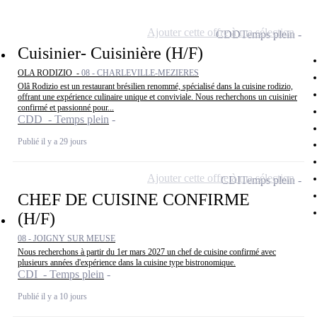
Ajouter cette offre à ma sélection
CDD
Temps plein
Cuisinier- Cuisinière (H/F)
OLA RODIZIO -
08 - CHARLEVILLE-MEZIERES
Olâ Rodizio est un restaurant brésilien renommé, spécialisé dans la cuisine rodizio,
offrant une expérience culinaire unique et conviviale. Nous recherchons un cuisinier
confirmé et passionné pour...
CDD - Temps plein
Publié il y a 29 jours
Ajouter cette offre à ma sélection
CDI
Temps plein
CHEF DE CUISINE CONFIRME
(H/F)
08 - JOIGNY SUR MEUSE
Nous recherchons à partir du 1er mars 2027 un chef de cuisine confirmé avec
plusieurs années d'expérience dans la cuisine type bistronomique.
CDI - Temps plein
Publié il y a 10 jours