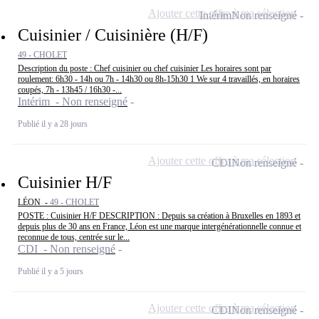
Ajouter cette offre à ma sélection
Intérim
Non renseigné
Cuisinier / Cuisinière (H/F)
49 - CHOLET
Description du poste : Chef cuisinier ou chef cuisinier Les horaires sont par
roulement: 6h30 - 14h ou 7h - 14h30 ou 8h-15h30 1 We sur 4 travaillés, en horaires
coupés, 7h - 13h45 / 16h30 -...
Intérim - Non renseigné
Publié il y a 28 jours
Ajouter cette offre à ma sélection
CDI
Non renseigné
Cuisinier H/F
LÉON -
49 - CHOLET
POSTE : Cuisinier H/F DESCRIPTION : Depuis sa création à Bruxelles en 1893 et
depuis plus de 30 ans en France, Léon est une marque intergénérationnelle connue et
reconnue de tous, centrée sur le...
CDI - Non renseigné
Publié il y a 5 jours
Ajouter cette offre à ma sélection
CDI
Non renseigné