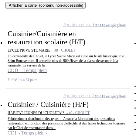
Afficher la carte
(contenu non-accessible)
Ajouter cette offre à ma sélection
CDD
Temps plein
Cuisinier/Cuisinière en
restauration scolaire (H/F)
LYCEE PRIVE STE MARIE -
49 - CHOLET
En centre-ville de Cholet, le Lycée Sainte Marie est situé sur le site historique, rue
Saint Bonaventure. Il accueille plus de 900 élèves de la classe de seconde à la
terminale. Le service de la...
CDD - Temps plein
Publié il y a 24 jours
Ajouter cette offre à ma sélection
CDI
Temps plein
Cuisinier / Cuisinière (H/F)
HABITAT JEUNES DU CHOLETAIS -
49 - CHOLET
Fabrication et distribution des repas : - Assure la fabrication des prestations
restauration en fonction des prévisions d'effectifs et des fiches techniques fournies
par le Chef de restauration dans...
CDI - Temps plein