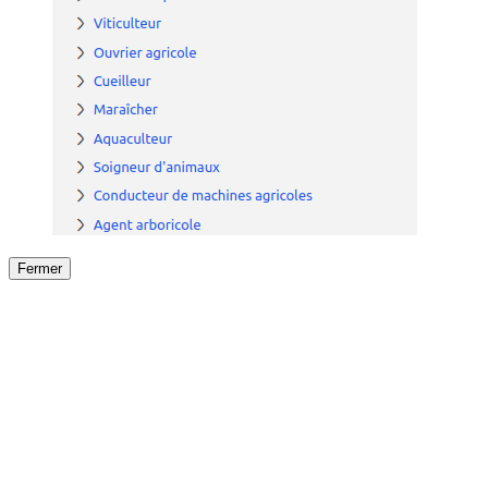
Fermer
Fermer
le détail de l'offre
/
Offre
sur
Offre précéden