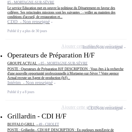
85 - MORTAGNE-SUR-SÈVRE
Le service Education met en oeuvre la politique du Département en faveur des
collèges. Ses principales missions sont les suivantes : - veiller au maintien des
conditions d'accueil, de restauration et...
CDD - Non renseigné
Publié il y a plus de 30 jours
Ajouter cette offre à ma sélection
Intérim
Non renseigné
Operateurs de Préparation H/F
GROUPE ACTUAL -
85 - MORTAGNE-SUR-SÈVRE
POSTE : Operateurs de Préparation H/F DESCRIPTION : Vous êtes à la recherche
d'une nouvelle opportunité professionnelle à Mortagne-sur-Sèvre ? Votre agence
Actual recrute un Agent de production (h/f)...
Intérim - Non renseigné
Publié il y a 8 jours
Ajouter cette offre à ma sélection
CDI
Non renseigné
Grillardin - CDI H/F
BUFFALO GRILL -
49 - CHOLET
POSTE : Grillardin - CDI H/F DESCRIPTION : En quelques motsEnvie de