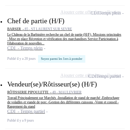
Ajouter cette offre à ma sélection
CDI
Temps plein
Chef de partie (H/F)
BARSER -
85 - ST LAURENT SUR SEVRE
Le Château de la Barbinière recherche un chef de partie (H/F). Missions principales
: Mise en place Réception et vérification des marchandises Service Participation à
l'élaboration de nouvelles...
CDI - Temps plein
Publié il y a 20 jours
Soyez parmi les 1ers à postuler
Ajouter cette offre à ma sélection
CDI
Temps partiel
Vendeur(se)/Rôtisseur(se) (H/F)
RÔTISSERIE PIPOULETTE -
49 - MAULEVRIER
Travail Principalement sur Marchés -Installation de stand de marché -Embrochage
de volailles et viande de porc -Gestion des différentes cuissons -Vente et conseil -
Rangement du stand
CDI - Temps partiel
Publié il y a 9 jours