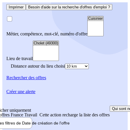
Imprimer
Besoin d'aide sur la recherche d'offres d'emploi ?
Métier, compétence, mot-clé, numéro d'offre
Lieu de travail
Distance autour du lieu choisi
Rechercher
des offres
Créer une alerte
Qui sont n
icher uniquement
 offres France Travail
Cette action recharge la liste des offres
les filtres de
Date de création
de l'offre