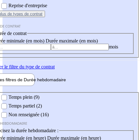
Reprise d'entreprise
plus
de types de contrat
 DE CONTRAT
ée de contrat
ée minimale (en mois)
Durée maximale (en mois)
mois
er
le filtre du type de contrat
les filtres de
Durée hebdo
madaire
 hebdomadaire
Temps plein (9)
Temps partiel (2)
Non renseignée (16)
 HEBDOMADAIRE
cisez la durée hebdomadaire :
ée minimale (en heure)
Durée maximale (en heure)