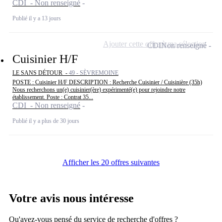
CDI - Non renseigné
Publié il y a 13 jours
Ajouter cette offre à ma sélection
CDI
Non renseigné
Cuisinier H/F
LE SANS DÉTOUR -
49 - SÈVREMOINE
POSTE : Cuisinier H/F DESCRIPTION : Recherche Cuisinier / Cuisinière (35h)
Nous recherchons un(e) cuisinier(ère) expérimenté(e) pour rejoindre notre
établissement. Poste : Contrat 35...
CDI - Non renseigné
Publié il y a plus de 30 jours
Afficher les 20 offres suivantes
Votre avis nous intéresse
Qu'avez-vous pensé du service de recherche d'offres ?