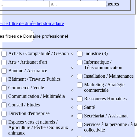
heures
er
le filtre de durée hebdomadaire
les filtres de
Domaine pro
fessionnel
ne professionel
Achats / Comptabilité / Gestion
Industrie (3)
Arts / Artisanat d'art
Informatique /
Télécommunication
Banque / Assurance
Installation / Maintenance
Bâtiment / Travaux Publics
Marketing / Stratégie
Commerce / Vente
commerciale
Communication / Multimédia
Ressources Humaines
Conseil / Etudes
Santé
Direction d'entreprise
Secrétariat / Assistanat
Espaces verts et naturels /
Services à la personne / à l
Agriculture / Pêche / Soins aux
collectivité
animaux