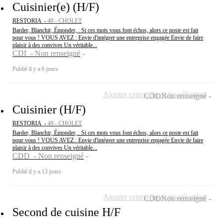
Cuisinier(e) (H/F)
RESTORIA -
49 - CHOLET
Barder, Blanchir, Émonder, . Si ces mots vous font échos, alors ce poste est fait
pour vous ! VOUS AVEZ : Envie d'intégrer une entreprise engagée Envie de faire
plaisir à des convives Un véritable...
CDI - Non renseigné
Publié il y a 6 jours
Ajouter cette offre à ma sélection
CDD
Non renseigné
Cuisinier (H/F)
RESTORIA -
49 - CHOLET
Barder, Blanchir, Émonder, . Si ces mots vous font échos, alors ce poste est fait
pour vous ! VOUS AVEZ : Envie d'intégrer une entreprise engagée Envie de faire
plaisir à des convives Un véritable...
CDD - Non renseigné
Publié il y a 13 jours
Ajouter cette offre à ma sélection
CDD
Non renseigné
Second de cuisine H/F