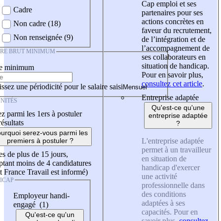
Cap emploi et ses
Cadre
partenaires pour ses
actions concrètes en
Non cadre (18)
faveur du recrutement,
Non renseignée (9)
de l’intégration et de
l’accompagnement de
IRE BRUT MINIMUM
ses collaborateurs en
situation de handicap.
re minimum
Pour en savoir plus,
consultez cet article
.
ssez une périodicité pour le salaire saisi
Entreprise adaptée
NITÉS
Qu'est-ce qu'une
z parmi les 1ers à postuler
entreprise adaptée
résultats
?
urquoi serez-vous parmi les
L'entreprise adaptée
premiers à postuler ?
permet à un travailleur
es de plus de 15 jours,
en situation de
tant moins de 4 candidatures
handicap d'exercer
t France Travail est informé)
une activité
ICAP
professionnelle dans
des conditions
Employeur handi-
adaptées à ses
engagé (1)
capacités. Pour en
Qu'est-ce qu'un
savoir plus,
consultez