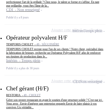
perfectionner l'art de la grillade ? Chez nous, le talent se forme et s'affine. En tant
que grillardin, vous êtes l'âme de la...
CDI - Non renseigné
Publié il y a 8 jours
Ajouter cette offre à ma sélection
Intérim
Temps plein
Opérateur polyvalent H/F
TEMPORIS CHOLET -
49 - SÉGUINIÈRE
TEMPORIS CHOLET recrute pour l'un de ses clients ! Notre client, spécialisé dans
la fabrication de briques, recherche un Opérateur Polyvalent H/F afin de renforcer
ses équipes de production dans le...
Intérim - Temps plein
Publié il y a plus de 30 jours
Ajouter cette offre à ma sélection
CDI
Non renseigné
Chef gérant (H/F)
RESTORIA -
49 - CHOLET
Gérer son propre restaurant en ayant le soutien d'une structure solide ? C'est par ici .
Vous avez : Envie d'intégrer une entreprise engagée Envie de faire plaisir à vos
convives Un véritable...