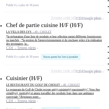
Publié il y a plus de 30 jours
Ajouter cette offre à ma sélection
CDI
Temps plein
Chef de partie cuisine H/F (H/F)
LA VILLA DES LYS -
49 - CHOLET
*la préparation d'une liste de produits et leur sélection parmi différents fournisseurs
ou marchés ; *la gestion de l'approvisionnement et du stockage grâce à la réalisation
des inventaires, la...
CDI - Temps plein
Publié il y a plus de 30 jours
Soyez parmi les 1ers à postuler
Ajouter cette offre à ma sélection
CDI
Temps plein
Cuisinier (H/F)
LE RESTAURANT DU GOLF DE CHOLET -
49 - CHOLET
Le restaurant du Golf de Cholet recrute un(e) cuisinier(e) passionné(e) ! Vous êtes
créatif(ve), motivé(e) et aimez travailler des produits frais dans une ambiance
conviviale ? Rejoignez notre...
CDI - Temps plein