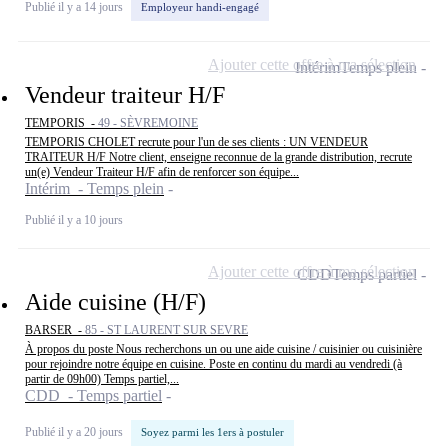
Publié il y a 14 jours
Employeur handi-engagé
Ajouter cette offre à ma sélection
Intérim
Temps plein
Vendeur traiteur H/F
TEMPORIS -
49 - SÈVREMOINE
TEMPORIS CHOLET recrute pour l'un de ses clients : UN VENDEUR
TRAITEUR H/F Notre client, enseigne reconnue de la grande distribution, recrute
un(e) Vendeur Traiteur H/F afin de renforcer son équipe...
Intérim - Temps plein
Publié il y a 10 jours
Ajouter cette offre à ma sélection
CDD
Temps partiel
Aide cuisine (H/F)
BARSER -
85 - ST LAURENT SUR SEVRE
À propos du poste Nous recherchons un ou une aide cuisine / cuisinier ou cuisinière
pour rejoindre notre équipe en cuisine. Poste en continu du mardi au vendredi (à
partir de 09h00) Temps partiel,...
CDD - Temps partiel
Publié il y a 20 jours
Soyez parmi les 1ers à postuler