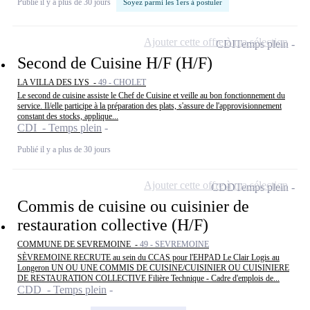
Publié il y a plus de 30 jours
Soyez parmi les 1ers à postuler
Ajouter cette offre à ma sélection
CDI
Temps plein
Second de Cuisine H/F (H/F)
LA VILLA DES LYS -
49 - CHOLET
Le second de cuisine assiste le Chef de Cuisine et veille au bon fonctionnement du
service. Il/elle participe à la préparation des plats, s'assure de l'approvisionnement
constant des stocks, applique...
CDI - Temps plein
Publié il y a plus de 30 jours
Ajouter cette offre à ma sélection
CDD
Temps plein
Commis de cuisine ou cuisinier de
restauration collective (H/F)
COMMUNE DE SEVREMOINE -
49 - SEVREMOINE
SÈVREMOINE RECRUTE au sein du CCAS pour l'EHPAD Le Clair Logis au
Longeron UN OU UNE COMMIS DE CUISINE/CUISINIER OU CUISINIERE
DE RESTAURATION COLLECTIVE Filière Technique - Cadre d'emplois de...
CDD - Temps plein