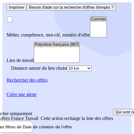
Imprimer
Besoin d'aide sur la recherche d'offres d'emploi ?
Métier, compétence, mot-clé, numéro d'offre
Lieu de travail
Distance autour du lieu choisi
Rechercher
des offres
Créer une alerte
Qui sont n
icher uniquement
 offres France Travail
Cette action recharge la liste des offres
les filtres de
Date de création
de l'offre