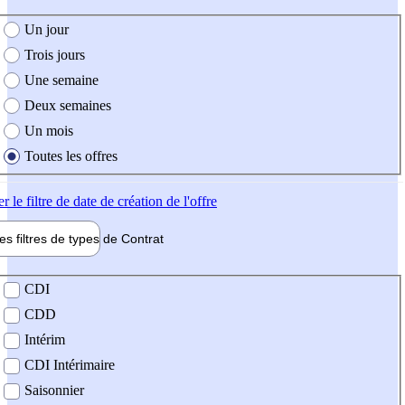
e création de l'offre
Un jour
Trois jours
Une semaine
Deux semaines
Un mois
Toutes les offres
er
le filtre de date de création de l'offre
les filtres de types de
Contrat
de contrat
CDI
CDD
Intérim
CDI Intérimaire
Saisonnier