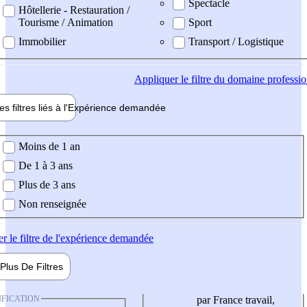
Spectacle
Hôtellerie - Restauration /
Tourisme / Animation
Sport
Immobilier
Transport / Logistique
Appliquer
le filtre du domaine professi
es filtres liés à l'
Expérience
demandée
ience demandée
Moins de 1 an
De 1 à 3 ans
Plus de 3 ans
Non renseignée
er
le filtre de l'expérience demandée
Plus De
Filtres
IFICATION
par France travail,