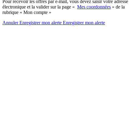
Pour recevoir les offres par e-mail, vous devez saisir votre adresse
électronique et la valider sur la page «
Mes coordonnées
» de la
rubrique « Mon compte »
Annuler
Enregistrer mon alerte
Enregistrer
mon alerte