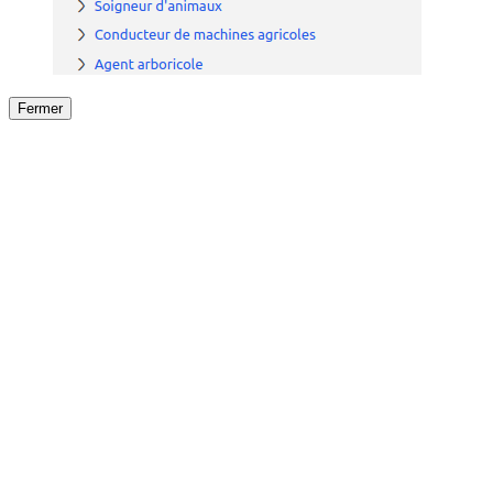
Fermer
Fermer
le détail de l'offre
/
Offre
sur
Offre précéden