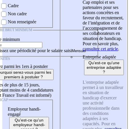
Cap emploi et ses
Cadre
partenaires pour ses
actions concrètes en
Non cadre
faveur du recrutement,
Non renseignée
de l’intégration et de
l’accompagnement de
IRE BRUT MINIMUM
ses collaborateurs en
situation de handicap.
re minimum
Pour en savoir plus,
consultez cet article
.
ssez une périodicité pour le salaire saisi
Entreprise adaptée
NITÉS
Qu'est-ce qu'une
z parmi les 1ers à postuler
entreprise adaptée
?
urquoi serez-vous parmi les
premiers à postuler ?
L'entreprise adaptée
es de plus de 15 jours,
permet à un travailleur
tant moins de 4 candidatures
en situation de
t France Travail est informé)
handicap d'exercer
ICAP
une activité
professionnelle dans
Employeur handi-
des conditions
engagé
adaptées à ses
Qu'est-ce qu'un
capacités. Pour en
employeur handi-
savoir plus,
consultez