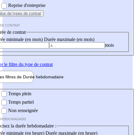
Reprise d'entreprise
plus
de types de contrat
 DE CONTRAT
ée de contrat
ée minimale (en mois)
Durée maximale (en mois)
mois
er
le filtre du type de contrat
les filtres de
Durée hebdo
madaire
 hebdomadaire
Temps plein
Temps partiel
Non renseignée
 HEBDOMADAIRE
cisez la durée hebdomadaire :
ée minimale (en heure)
Durée maximale (en heure)