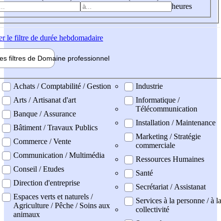
heures
er
le filtre de durée hebdomadaire
les filtres de
Domaine pro
fessionnel
ne professionel
Achats / Comptabilité / Gestion
Industrie
Arts / Artisanat d'art
Informatique /
Télécommunication
Banque / Assurance
Installation / Maintenance
Bâtiment / Travaux Publics
Marketing / Stratégie
Commerce / Vente
commerciale
Communication / Multimédia
Ressources Humaines
Conseil / Etudes
Santé
Direction d'entreprise
Secrétariat / Assistanat
Espaces verts et naturels /
Services à la personne / à l
Agriculture / Pêche / Soins aux
collectivité
animaux