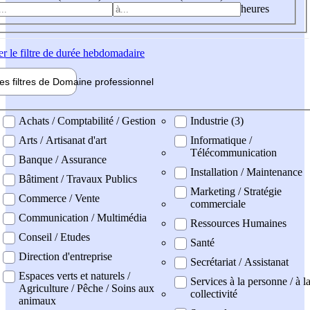
heures
er
le filtre de durée hebdomadaire
les filtres de
Domaine pro
fessionnel
ne professionel
Achats / Comptabilité / Gestion
Industrie (3)
Arts / Artisanat d'art
Informatique /
Télécommunication
Banque / Assurance
Installation / Maintenance
Bâtiment / Travaux Publics
Marketing / Stratégie
Commerce / Vente
commerciale
Communication / Multimédia
Ressources Humaines
Conseil / Etudes
Santé
Direction d'entreprise
Secrétariat / Assistanat
Espaces verts et naturels /
Services à la personne / à l
Agriculture / Pêche / Soins aux
collectivité
animaux