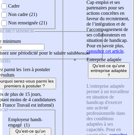
Cap emploi et ses
Cadre
partenaires pour ses
actions concrètes en
Non cadre (21)
faveur du recrutement,
Non renseignée (21)
de l’intégration et de
l’accompagnement de
IRE BRUT MINIMUM
ses collaborateurs en
situation de handicap.
re minimum
Pour en savoir plus,
consultez cet article
.
ssez une périodicité pour le salaire saisi
Entreprise adaptée
NITÉS
Qu'est-ce qu'une
z parmi les 1ers à postuler
entreprise adaptée
résultats
?
urquoi serez-vous parmi les
L'entreprise adaptée
premiers à postuler ?
permet à un travailleur
es de plus de 15 jours,
en situation de
tant moins de 4 candidatures
handicap d'exercer
t France Travail est informé)
une activité
ICAP
professionnelle dans
des conditions
Employeur handi-
adaptées à ses
engagé (1)
capacités. Pour en
Qu'est-ce qu'un
savoir plus,
consultez