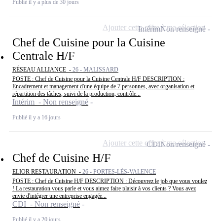
Publié il y a plus de 30 jours
Ajouter cette offre à ma sélection
Intérim
Non renseigné
Chef de Cuisine pour la Cuisine
Centrale H/F
RÉSEAU ALLIANCE -
26 - MALISSARD
POSTE : Chef de Cuisine pour la Cuisine Centrale H/F DESCRIPTION :
Encadrement et management d'une équipe de 7 personnes, avec organisation et
répartition des tâches, suivi de la production, contrôle...
Intérim - Non renseigné
Publié il y a 16 jours
Ajouter cette offre à ma sélection
CDI
Non renseigné
Chef de Cuisine H/F
ELIOR RESTAURATION -
26 - PORTES-LÈS-VALENCE
POSTE : Chef de Cuisine H/F DESCRIPTION : Découvrez le job que vous voulez
! La restauration vous parle et vous aimez faire plaisir à vos clients ? Vous avez
envie d'intégrer une entreprise engagée...
CDI - Non renseigné
Publié il y a 20 jours