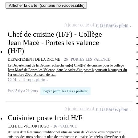
Afficher la carte
(contenu non-accessible)
Ajouter cette offre à ma sélection
CDI
Temps plein
Chef de cuisine (H/F) - Collège
Jean Macé - Portes les valence
(H/F)
DEPARTEMENT DE LA DROME -
26 - PORTES-LÈS-VALENCE
Le Département de la Drôme recherche un(e) Chef(fe) de cuisine pour le collège
Jean Macé de Portes les Valence, dans le cadre d'un poste à pourvoir à compter du
1er octobre 2026. Au sein de la...
CDI - Temps plein
Publié il y a 21 jours
Soyez parmi les 1ers à postuler
Ajouter cette offre à ma sélection
CDI
Temps plein
Cuisinier poste froid H/F
CAFE LE VICTOR HUGO -
26 - VALENCE
Au sein d'un Restaurant traditionnel situé au cœur de Valence vous préparez et
cuisinez des mets selon un plan de production culinaire, les règles d'hygiène et de