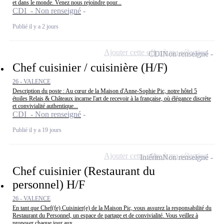
et dans le monde. Venez nous rejoindre pour...
CDI - Non renseigné
Publié il y a 2 jours
Ajouter cette offre à ma sélection
CDI
Non renseigné
Chef cuisinier / cuisinière (H/F)
26 - VALENCE
Description du poste : Au cœur de la Maison d'Anne-Sophie Pic, notre hôtel 5
étoiles Relais & Châteaux incarne l'art de recevoir à la française, où élégance discrète
et convivialité authentique...
CDI - Non renseigné
Publié il y a 19 jours
Ajouter cette offre à ma sélection
Intérim
Non renseigné
Chef cuisinier (Restaurant du
personnel) H/F
26 - VALENCE
En tant que Chef(fe) Cuisinier(e) de la Maison Pic, vous assurez la responsabilité du
Restaurant du Personnel, un espace de partage et de convivialité. Vous veillez à
proposer chaque jour aux...