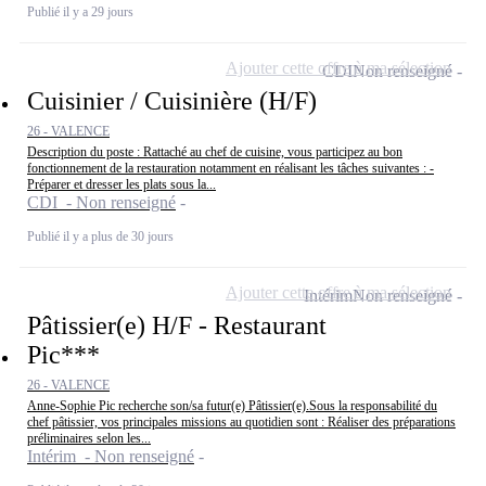
Publié il y a 29 jours
Ajouter cette offre à ma sélection
CDI
Non renseigné
Cuisinier / Cuisinière (H/F)
26 - VALENCE
Description du poste : Rattaché au chef de cuisine, vous participez au bon
fonctionnement de la restauration notamment en réalisant les tâches suivantes : -
Préparer et dresser les plats sous la...
CDI - Non renseigné
Publié il y a plus de 30 jours
Ajouter cette offre à ma sélection
Intérim
Non renseigné
Pâtissier(e) H/F - Restaurant
Pic***
26 - VALENCE
Anne-Sophie Pic recherche son/sa futur(e) Pâtissier(e).Sous la responsabilité du
chef pâtissier, vos principales missions au quotidien sont : Réaliser des préparations
préliminaires selon les...
Intérim - Non renseigné