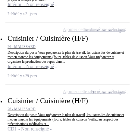
Intérim - Non renseigné
Publié il y a 21 jours
Ajouter cette offre à ma sélection
Intérim
Non renseigné
Cuisinier / Cuisinière (H/F)
26 - MALISSARD
Description du poste Vous préparerez le plan de travail, les ustensiles de cuisine et
met en marche les équipements (fours, tables de cuisson Vous préparerez et
organisez la production des repas dans...
Intérim - Non renseigné
Publié il y a 29 jours
Ajouter cette offre à ma sélection
CDI
Non renseigné
Cuisinier / Cuisinière (H/F)
26 - MALISSARD
Description du poste Vous préparerez le plan de travail, les ustensiles de cuisine et
met en marche les équipements (fours, tables de cuisson Veillez au respect des
préconisations médicales et...
CDI - Non renseigné