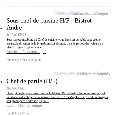
Ajouter cette offre à ma sélection
Intérim
Non renseigné
Sous-chef de cuisine H/F - Bistrot
André
26 - VALENCE
Sous la responsabilité du Chef de cuisine, vous êtes son véritable bras droit et
assurez la direction de la brigade en son absence, dans le respect des valeurs du
bistrot : rigueur, générosité et...
Intérim - Non renseigné
Publié il y a plus de 30 jours
Ajouter cette offre à ma sélection
CDI
Non renseigné
Chef de partie (H/F)
26 - VALENCE
Description du poste : Au cœur de la Maison Pic, le bistrot André incarne l'esprit
familial et authentique de la maison. La Cheffe Anne-Sophie Pic y rend hommage à
son grand-père André Pic, figure...
CDI - Non renseigné
Publié il y a 17 jours