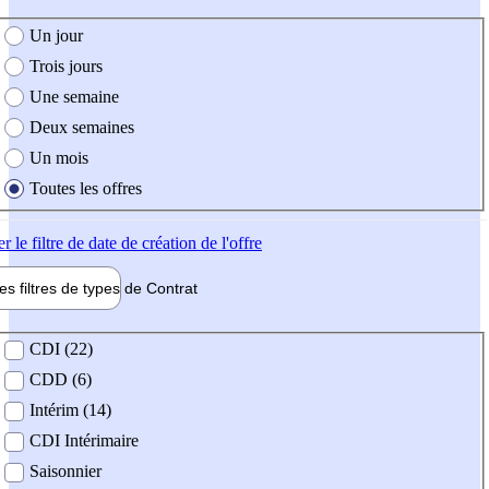
e création de l'offre
Un jour
Trois jours
Une semaine
Deux semaines
Un mois
Toutes les offres
er
le filtre de date de création de l'offre
les filtres de types de
Contrat
de contrat
CDI (22)
CDD (6)
Intérim (14)
CDI Intérimaire
Saisonnier