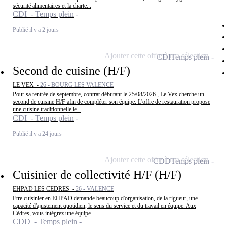
sécurité alimentaires et la charte...
CDI - Temps plein
Publié il y a 2 jours
Ajouter cette offre à ma sélection
CDI
Temps plein
Second de cuisine (H/F)
LE VEX -
26 - BOURG LES VALENCE
Pour sa rentrée de septembre, contrat débutant le 25/08/2026 , Le Vex cherche un
second de cuisine H/F afin de compléter son équipe. L'offre de restauration propose
une cuisine traditionnelle le...
CDI - Temps plein
Publié il y a 24 jours
Ajouter cette offre à ma sélection
CDD
Temps plein
Cuisinier de collectivité H/F (H/F)
EHPAD LES CEDRES -
26 - VALENCE
Etre cuisinier en EHPAD demande beaucoup d'organisation, de la rigueur, une
capacité d'ajustement quotidien, le sens du service et du travail en équipe. Aux
Cèdres, vous intégrez une équipe...
CDD - Temps plein