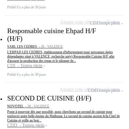
Publié il y a plus de 30 jours
Ajouter cette offre à ma sélection
CDI
Temps plein
Responsable cuisine Ehpad H/F
(H/F)
SARL LES CEDRES -
26 - VALENCE
L'EHPAD LES CEDRES, établissement d'hébergement pour personnes âgées
dépendantes situé à VALENCE, recherche un(e) Responsable Cuisine H/F afin
d'assurer la production des repas et le pilotage de...
CDI - Temps plein
Publié il y a plus de 30 jours
Ajouter cette offre à ma sélection
CDD
Temps plein
SECOND DE CUISINE (H/F)
NOVOTEL -
26 - VALENCE
Poste à pourvoir dès que possible, nous cherchons un second de cuisine pour
renforcer notre belle équipe du Mathuzar. Le second de cuisine assiste le/la Chef de
Cuisine et veille au bon...
CDD - Temps plein