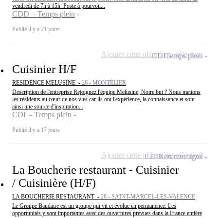
vendredi de 7h à 15h. Poste à pourvoir...
CDD - Temps plein
Publié il y a 21 jours
Ajouter cette offre à ma sélection
CDI
Temps plein
Cuisinier H/F
RESIDENCE MELUSINE -
26 - MONTÉLIER
Description de l'entreprise Rejoignez l'équipe Melusine, Notre but ? Nous mettons
les résidents au cœur de nos vies car ils ont l'expérience, la connaissance et sont
ainsi une source d'inspiration...
CDI - Temps plein
Publié il y a 17 jours
Ajouter cette offre à ma sélection
CDI
Non renseigné
La Boucherie restaurant - Cuisinier
/ Cuisinière (H/F)
LA BOUCHERIE RESTAURANT -
26 - SAINT-MARCEL-LÈS-VALENCE
Le Groupe Baudaire est un groupe qui vit et évolue en permanence. Les
opportunités y sont importantes avec des ouvertures prévues dans la France entière