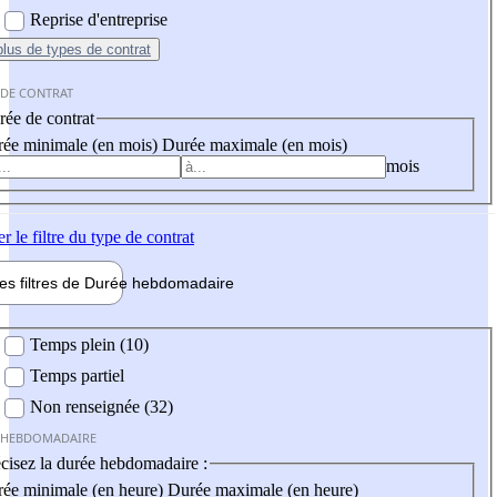
Reprise d'entreprise
plus
de types de contrat
 DE CONTRAT
ée de contrat
ée minimale (en mois)
Durée maximale (en mois)
mois
er
le filtre du type de contrat
les filtres de
Durée hebdo
madaire
 hebdomadaire
Temps plein (10)
Temps partiel
Non renseignée (32)
 HEBDOMADAIRE
cisez la durée hebdomadaire :
ée minimale (en heure)
Durée maximale (en heure)