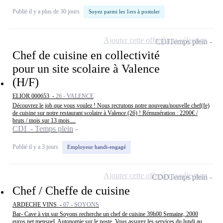
Publié il y a plus de 30 jours
Soyez parmi les 1ers à postuler
Ajouter cette offre à ma sélection
CDI
Temps plein
Chef de cuisine en collectivité
pour un site scolaire à Valence
(H/F)
ELIOR 000653 -
26 - VALENCE
Découvrez le job que vous voulez ! Nous recrutons notre nouveau/nouvelle chef(fe)
de cuisine sur notre restaurant scolaire à Valence (26) ! Rémunération : 2200€ /
bruts / mois sur 13 mois....
CDI - Temps plein
Publié il y a 3 jours
Employeur handi-engagé
Ajouter cette offre à ma sélection
CDD
Temps plein
Chef / Cheffe de cuisine
ARDECHE VINS -
07 - SOYONS
Bar- Cave à vin sur Soyons recherche un chef de cuisine 39h00 Semaine, 2000
euros net mensuel. Autonomie sur le poste. Vous assurez les services du lundi au