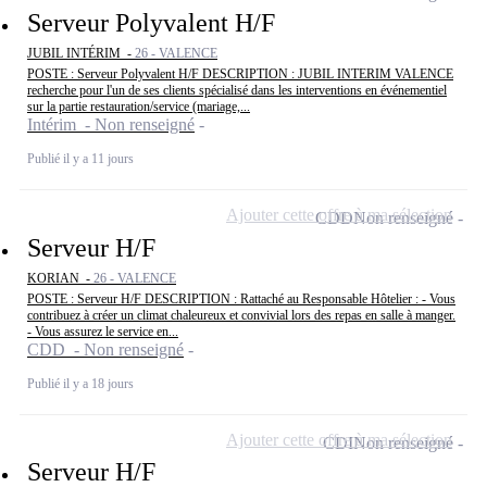
Serveur Polyvalent H/F
JUBIL INTÉRIM -
26 - VALENCE
POSTE : Serveur Polyvalent H/F DESCRIPTION : JUBIL INTERIM VALENCE
recherche pour l'un de ses clients spécialisé dans les interventions en événementiel
sur la partie restauration/service (mariage,...
Intérim - Non renseigné
Publié il y a 11 jours
Ajouter cette offre à ma sélection
CDD
Non renseigné
Serveur H/F
KORIAN -
26 - VALENCE
POSTE : Serveur H/F DESCRIPTION : Rattaché au Responsable Hôtelier : - Vous
contribuez à créer un climat chaleureux et convivial lors des repas en salle à manger.
- Vous assurez le service en...
CDD - Non renseigné
Publié il y a 18 jours
Ajouter cette offre à ma sélection
CDI
Non renseigné
Serveur H/F