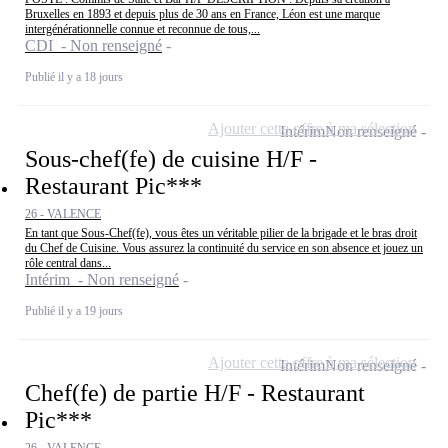
Bruxelles en 1893 et depuis plus de 30 ans en France, Léon est une marque
intergénérationnelle connue et reconnue de tous,...
CDI - Non renseigné
Publié il y a 18 jours
Ajouter cette offre à ma sélection
Intérim
Non renseigné
Sous-chef(fe) de cuisine H/F -
Restaurant Pic***
26 - VALENCE
En tant que Sous-Chef(fe), vous êtes un véritable pilier de la brigade et le bras droit
du Chef de Cuisine. Vous assurez la continuité du service en son absence et jouez un
rôle central dans...
Intérim - Non renseigné
Publié il y a 19 jours
Ajouter cette offre à ma sélection
Intérim
Non renseigné
Chef(fe) de partie H/F - Restaurant
Pic***