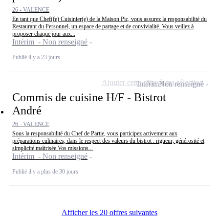
26 - VALENCE
En tant que Chef(fe) Cuisinier(e) de la Maison Pic, vous assurez la responsabilité du
Restaurant du Personnel, un espace de partage et de convivialité. Vous veillez à
proposer chaque jour aux...
Intérim - Non renseigné
Publié il y a 23 jours
Ajouter cette offre à ma sélection
Intérim
Non renseigné
Commis de cuisine H/F - Bistrot
André
26 - VALENCE
Sous la responsabilité du Chef de Partie, vous participez activement aux
préparations culinaires, dans le respect des valeurs du bistrot : rigueur, générosité et
simplicité maîtrisée.Vos missions...
Intérim - Non renseigné
Publié il y a plus de 30 jours
Afficher les 20 offres suivantes