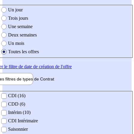
e création de l'offre
Un jour
Trois jours
Une semaine
Deux semaines
Un mois
Toutes les offres
er
le filtre de date de création de l'offre
les filtres de types de
Contrat
de contrat
CDI (16)
CDD (6)
Intérim (10)
CDI Intérimaire
Saisonnier