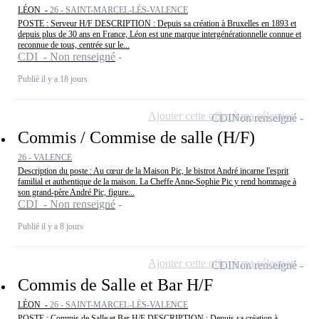
LÉON -
26 - SAINT-MARCEL-LÈS-VALENCE
POSTE : Serveur H/F DESCRIPTION : Depuis sa création à Bruxelles en 1893 et
depuis plus de 30 ans en France, Léon est une marque intergénérationnelle connue et
reconnue de tous, centrée sur le...
CDI - Non renseigné
Publié il y a 18 jours
Ajouter cette offre à ma sélection
CDI
Non renseigné
Commis / Commise de salle (H/F)
26 - VALENCE
Description du poste : Au cœur de la Maison Pic, le bistrot André incarne l'esprit
familial et authentique de la maison. La Cheffe Anne-Sophie Pic y rend hommage à
son grand-père André Pic, figure...
CDI - Non renseigné
Publié il y a 8 jours
Ajouter cette offre à ma sélection
CDI
Non renseigné
Commis de Salle et Bar H/F
LÉON -
26 - SAINT-MARCEL-LÈS-VALENCE
POSTE : Commis de Salle et Bar H/F DESCRIPTION : Depuis sa création à