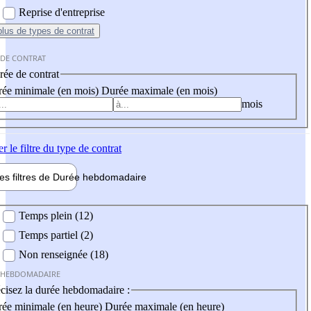
Reprise d'entreprise
plus
de types de contrat
 DE CONTRAT
ée de contrat
ée minimale (en mois)
Durée maximale (en mois)
mois
er
le filtre du type de contrat
les filtres de
Durée hebdo
madaire
 hebdomadaire
Temps plein (12)
Temps partiel (2)
Non renseignée (18)
 HEBDOMADAIRE
cisez la durée hebdomadaire :
ée minimale (en heure)
Durée maximale (en heure)