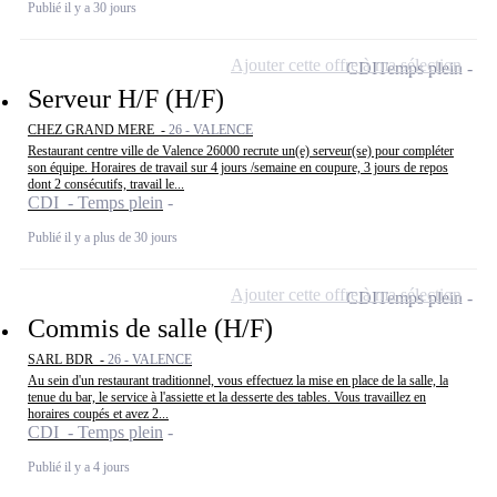
Publié il y a 30 jours
Ajouter cette offre à ma sélection
CDI
Temps plein
Serveur H/F (H/F)
CHEZ GRAND MERE -
26 - VALENCE
Restaurant centre ville de Valence 26000 recrute un(e) serveur(se) pour compléter
son équipe. Horaires de travail sur 4 jours /semaine en coupure, 3 jours de repos
dont 2 consécutifs, travail le...
CDI - Temps plein
Publié il y a plus de 30 jours
Ajouter cette offre à ma sélection
CDI
Temps plein
Commis de salle (H/F)
SARL BDR -
26 - VALENCE
Au sein d'un restaurant traditionnel, vous effectuez la mise en place de la salle, la
tenue du bar, le service à l'assiette et la desserte des tables. Vous travaillez en
horaires coupés et avez 2...
CDI - Temps plein
Publié il y a 4 jours