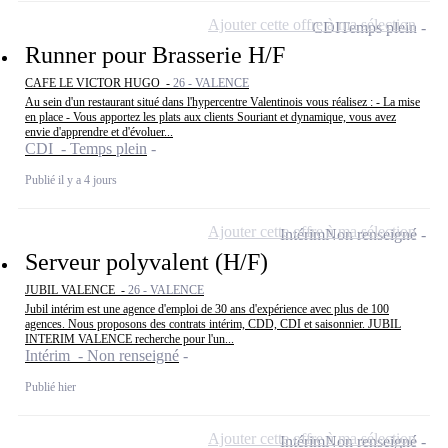
Ajouter cette offre à ma sélection
CDI
Temps plein
Runner pour Brasserie H/F
CAFE LE VICTOR HUGO -
26 - VALENCE
Au sein d'un restaurant situé dans l'hypercentre Valentinois vous réalisez : - La mise
en place - Vous apportez les plats aux clients Souriant et dynamique, vous avez
envie d'apprendre et d'évoluer...
CDI - Temps plein
Publié il y a 4 jours
Ajouter cette offre à ma sélection
Intérim
Non renseigné
Serveur polyvalent (H/F)
JUBIL VALENCE -
26 - VALENCE
Jubil intérim est une agence d'emploi de 30 ans d'expérience avec plus de 100
agences. Nous proposons des contrats intérim, CDD, CDI et saisonnier. JUBIL
INTERIM VALENCE recherche pour l'un...
Intérim - Non renseigné
Publié hier
Ajouter cette offre à ma sélection
Intérim
Non renseigné