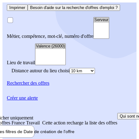
Imprimer
Besoin d'aide sur la recherche d'offres d'emploi ?
Métier, compétence, mot-clé, numéro d'offre
Lieu de travail
Distance autour du lieu choisi
Rechercher
des offres
Créer une alerte
Qui sont n
icher uniquement
 offres France Travail
Cette action recharge la liste des offres
les filtres de
Date de création
de l'offre