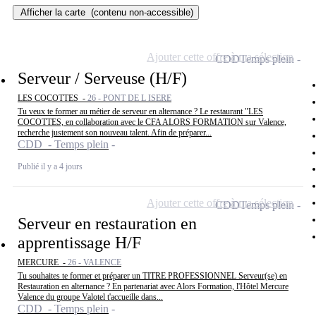
Afficher la carte
(contenu non-accessible)
Ajouter cette offre à ma sélection
CDD
Temps plein
Serveur / Serveuse (H/F)
LES COCOTTES -
26 - PONT DE L ISERE
Tu veux te former au métier de serveur en alternance ? Le restaurant "LES
COCOTTES, en collaboration avec le CFA ALORS FORMATION sur Valence,
recherche justement son nouveau talent. Afin de préparer...
CDD - Temps plein
Publié il y a 4 jours
Ajouter cette offre à ma sélection
CDD
Temps plein
Serveur en restauration en
apprentissage H/F
MERCURE -
26 - VALENCE
Tu souhaites te former et préparer un TITRE PROFESSIONNEL Serveur(se) en
Restauration en alternance ? En partenariat avec Alors Formation, l'Hôtel Mercure
Valence du groupe Valotel t'accueille dans...
CDD - Temps plein