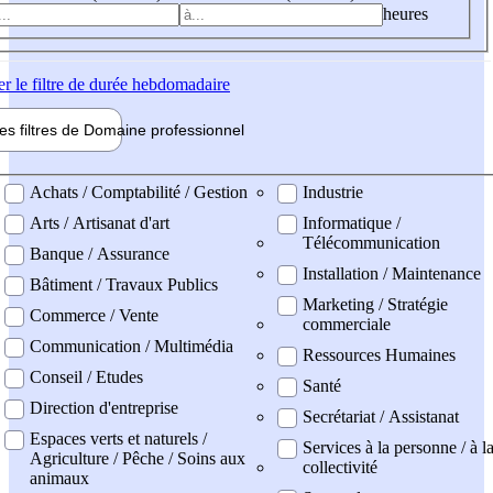
heures
er
le filtre de durée hebdomadaire
les filtres de
Domaine pro
fessionnel
ne professionel
Achats / Comptabilité / Gestion
Industrie
Arts / Artisanat d'art
Informatique /
Télécommunication
Banque / Assurance
Installation / Maintenance
Bâtiment / Travaux Publics
Marketing / Stratégie
Commerce / Vente
commerciale
Communication / Multimédia
Ressources Humaines
Conseil / Etudes
Santé
Direction d'entreprise
Secrétariat / Assistanat
Espaces verts et naturels /
Services à la personne / à l
Agriculture / Pêche / Soins aux
collectivité
animaux