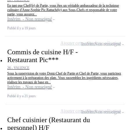
26 - VALENCE
En tant que Chef(fe) de Partie, vous êtes un véritable ambassadeur de la technique
culinaire d'Anne-Sophie Pic.Rattaché(e) aux Sous-Chefs et responsable de votre
partie, vous assurez...
Intérim - Non renseigné
Publié il y a 19 jours
Ajouter cette offre à ma sélection
Intérim
Non renseigné
Commis de cuisine H/F -
Restaurant Pic***
26 - VALENCE
Sous la supervision de votre Demi-Chef de Partie et Chef de Partie, vous participez
activement à la préparation des plats. Vous rassemblez les ingrédients nécessaires,
réalisez les travaux de base en...
Intérim - Non renseigné
Publié il y a 21 jours
Ajouter cette offre à ma sélection
Intérim
Non renseigné
Chef cuisinier (Restaurant du
personnel) H/F