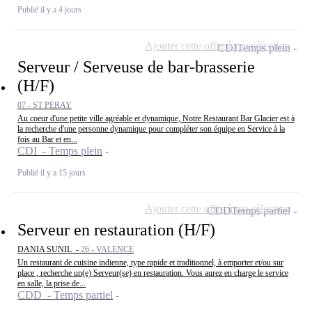
Publié il y a 4 jours
Ajouter cette offre à ma sélection
CDI
Temps plein
Serveur / Serveuse de bar-brasserie
(H/F)
07 - ST PERAY
Au coeur d'une petite ville agréable et dynamique, Notre Restaurant Bar Glacier est à
la recherche d'une personne dynamique pour compléter son équipe en Service à la
fois au Bar et en...
CDI - Temps plein
Publié il y a 15 jours
Ajouter cette offre à ma sélection
CDD
Temps partiel
Serveur en restauration (H/F)
DANIA SUNIL -
26 - VALENCE
Un restaurant de cuisine indienne, type rapide et traditionnel, à emporter et/ou sur
place , recherche un(e) Serveur(se) en restauration. Vous aurez en charge le service
en salle, la prise de...
CDD - Temps partiel