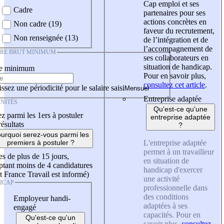
Cap emploi et ses
Cadre
partenaires pour ses
actions concrètes en
Non cadre (19)
faveur du recrutement,
Non renseignée (13)
de l’intégration et de
l’accompagnement de
IRE BRUT MINIMUM
ses collaborateurs en
situation de handicap.
re minimum
Pour en savoir plus,
consultez cet article
.
ssez une périodicité pour le salaire saisi
Entreprise adaptée
NITÉS
Qu'est-ce qu'une
z parmi les 1ers à postuler
entreprise adaptée
résultats
?
urquoi serez-vous parmi les
L'entreprise adaptée
premiers à postuler ?
permet à un travailleur
es de plus de 15 jours,
en situation de
tant moins de 4 candidatures
handicap d'exercer
t France Travail est informé)
une activité
ICAP
professionnelle dans
des conditions
Employeur handi-
adaptées à ses
engagé
capacités. Pour en
Qu'est-ce qu'un
savoir plus,
consultez