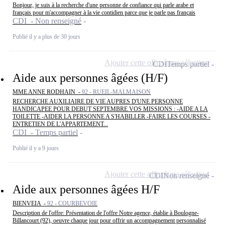
Bonjour, je suis à la recherche d'une personne de confiance qui parle arabe et
français pour m'accompagner à la vie contidien parce que je parle pas français
CDI - Non renseigné
Publié il y a plus de 30 jours
Ajouter cette offre à ma sélection
CDI
Temps partiel
Aide aux personnes âgées (H/F)
MME ANNE RODHAIN -
92 - RUEIL-MALMAISON
RECHERCHE AUXILIAIRE DE VIE AUPRES D'UNE PERSONNE
HANDICAPEE POUR DEBUT SEPTEMBRE VOS MISSIONS : -AIDE A LA
TOILETTE -AIDER LA PERSONNE A S'HABILLER -FAIRE LES COURSES -
ENTRETIEN DE L'APPARTEMENT...
CDI - Temps partiel
Publié il y a 9 jours
Ajouter cette offre à ma sélection
CDI
Non renseigné
Aide aux personnes âgées H/F
BIENVEIA -
92 - COURBEVOIE
Description de l'offre: Présentation de l'offre Notre agence, établie à Boulogne-
Billancourt (92), oeuvre chaque jour pour offrir un accompagnement personnalisé