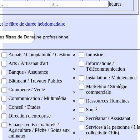
heures
er
le filtre de durée hebdomadaire
les filtres de
Domaine pro
fessionnel
ne professionel
Achats / Comptabilité / Gestion
Industrie
Arts / Artisanat d'art
Informatique /
Télécommunication
Banque / Assurance
Installation / Maintenance
Bâtiment / Travaux Publics
Marketing / Stratégie
Commerce / Vente
commerciale
Communication / Multimédia
Ressources Humaines
Conseil / Etudes
Santé
Direction d'entreprise
Secrétariat / Assistanat
Espaces verts et naturels /
Services à la personne / à l
Agriculture / Pêche / Soins aux
collectivité (106)
animaux