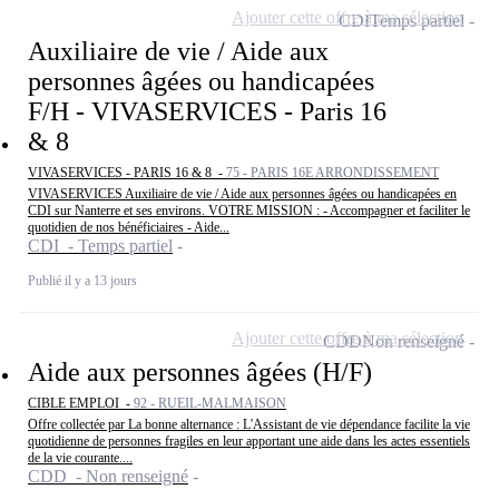
Ajouter cette offre à ma sélection
CDI
Temps partiel
Auxiliaire de vie / Aide aux
personnes âgées ou handicapées
F/H - VIVASERVICES - Paris 16
& 8
VIVASERVICES - PARIS 16 & 8 -
75 - PARIS 16E ARRONDISSEMENT
VIVASERVICES Auxiliaire de vie / Aide aux personnes âgées ou handicapées en
CDI sur Nanterre et ses environs. VOTRE MISSION : - Accompagner et faciliter le
quotidien de nos bénéficiaires - Aide...
CDI - Temps partiel
Publié il y a 13 jours
Ajouter cette offre à ma sélection
CDD
Non renseigné
Aide aux personnes âgées (H/F)
CIBLE EMPLOI -
92 - RUEIL-MALMAISON
Offre collectée par La bonne alternance : L'Assistant de vie dépendance facilite la vie
quotidienne de personnes fragiles en leur apportant une aide dans les actes essentiels
de la vie courante....
CDD - Non renseigné