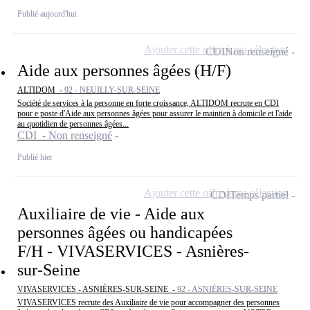
Publié aujourd'hui
Ajouter cette offre à ma sélection
CDI
Non renseigné
Aide aux personnes âgées (H/F)
ALTIDOM -
92 - NEUILLY-SUR-SEINE
Société de services à la personne en forte croissance, ALTIDOM recrute en CDI
pour e poste d'Aide aux personnes âgées pour assurer le maintien à domicile et l'aide
au quotidien de personnes âgées...
CDI - Non renseigné
Publié hier
Ajouter cette offre à ma sélection
CDI
Temps partiel
Auxiliaire de vie - Aide aux
personnes âgées ou handicapées
F/H - VIVASERVICES - Asnières-
sur-Seine
VIVASERVICES - ASNIÈRES-SUR-SEINE -
92 - ASNIÈRES-SUR-SEINE
VIVASERVICES recrute des Auxiliaire de vie pour accompagner des personnes