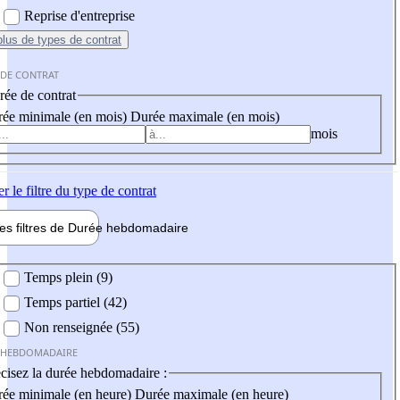
Reprise d'entreprise
plus
de types de contrat
 DE CONTRAT
ée de contrat
ée minimale (en mois)
Durée maximale (en mois)
mois
er
le filtre du type de contrat
les filtres de
Durée hebdo
madaire
 hebdomadaire
Temps plein (9)
Temps partiel (42)
Non renseignée (55)
 HEBDOMADAIRE
cisez la durée hebdomadaire :
ée minimale (en heure)
Durée maximale (en heure)