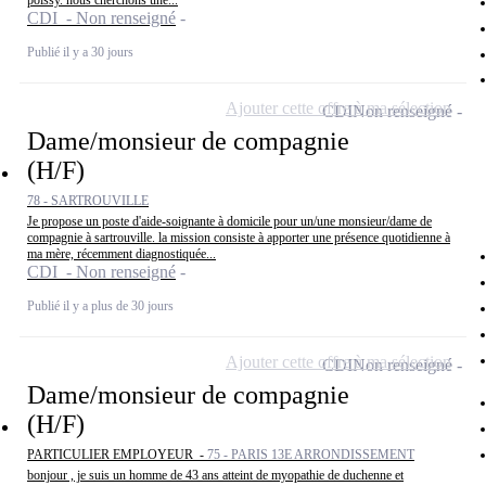
poissy. nous cherchons une...
CDI - Non renseigné
Publié il y a 30 jours
Ajouter cette offre à ma sélection
CDI
Non renseigné
Dame/monsieur de compagnie
(H/F)
78 - SARTROUVILLE
Je propose un poste d'aide-soignante à domicile pour un/une monsieur/dame de
compagnie à sartrouville. la mission consiste à apporter une présence quotidienne à
ma mère, récemment diagnostiquée...
CDI - Non renseigné
Publié il y a plus de 30 jours
Ajouter cette offre à ma sélection
CDI
Non renseigné
Dame/monsieur de compagnie
(H/F)
PARTICULIER EMPLOYEUR -
75 - PARIS 13E ARRONDISSEMENT
bonjour , je suis un homme de 43 ans atteint de myopathie de duchenne et