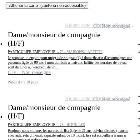
Afficher la carte
(contenu non-accessible)
Ajouter cette offre à ma sélection
CDI
Non renseigné
Dame/monsieur de compagnie
(H/F)
PARTICULIER EMPLOYEUR -
78 - MAISONS-LAFFITTE
Je propose un emploi pour un(e) aide-soignant(e) à domicile afin d'accompagner une
personne âgée de 90 ans à mon domicile à maisons-laffitte. les horaires de travail
sont du lundi au vendredi, de 9h...
CDI - Non renseigné
Publié il y a 18 jours
Ajouter cette offre à ma sélection
CDI
Non renseigné
Dame/monsieur de compagnie
(H/F)
PARTICULIER EMPLOYEUR -
78 - HOUILLES
Bonjour, nous sommes les parents de lisa âgée de 21 ans polyhandicapée (marche
avec aide, retard mental, capacité enfant de 10 mois). lisa est accueillie à la mas à