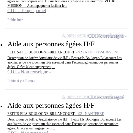
âgées ou handicapées en CDI sur Asnières sur Seine et ses environs. VOTRE
MISSION : - Accompagner et faciliter le...
CDI - Temps partiel
Publié hier
Ajouter cette offre à ma sélection
CDI
Non renseigné
Aide aux personnes âgées H/F
PETITS-FILS BOULOGNE-BILLANCOURT -
92 - NEUILLY-SUR-SEINE
Description de l'offre: Auxiliaire de vie H/F - Petits-fils Boulogne-Billancourt Les
auxiliaires de vie jouent un rôle essentiel dans l'accompagnement des personnes
âgées. Grâce à leur engagement,...
CDI - Non renseigné
Publié il y a 7 jours
Ajouter cette offre à ma sélection
CDI
Non renseigné
Aide aux personnes âgées H/F
PETITS-FILS BOULOGNE-BILLANCOURT -
92 - NANTERRE
Description de l'offre: Auxiliaire de vie H/F - Petits-fils Boulogne-Billancourt Les
auxiliaires de vie jouent un rôle essentiel dans l'accompagnement des personnes
âgées. Grâce à leur engagement,...