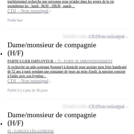
trachéotomisé recherche une personne pour m'aider dans les gestes de la vie
quotidienne les : lundi : 8h30 - 20h30 , mardi,...
CDI - Non renseigné
Publié hier
Ajouter cette offre à ma sélection
CDI
Non renseigné
Dame/monsieur de compagnie
(H/F)
PARTICULIER EMPLOYEUR -
75 - PARIS 5E ARRONDISSEMENT
Je recherche un aide-soignant (homme) à domicile pour assister mon frère handicapé
de 52 ans à paris pendant une quinzaine de jours au mois d'août. la mission consiste
à l'aider avec son hygiène...
CDI - Non renseigné
Publié il y a plus de 30 jours
Ajouter cette offre à ma sélection
CDI
Non renseigné
Dame/monsieur de compagnie
(H/F)
95 - GARGES-LÈS-GONESSE