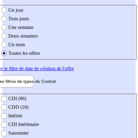
e création de l'offre
Un jour
Trois jours
Une semaine
Deux semaines
Un mois
Toutes les offres
er
le filtre de date de création de l'offre
les filtres de types de
Contrat
de contrat
CDI (96)
CDD (10)
Intérim
CDI Intérimaire
Saisonnier