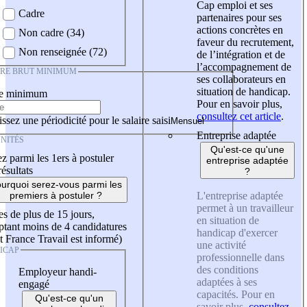
Cap emploi et ses
Cadre
partenaires pour ses
actions concrètes en
Non cadre (34)
faveur du recrutement,
Non renseignée (72)
de l’intégration et de
l’accompagnement de
IRE BRUT MINIMUM
ses collaborateurs en
situation de handicap.
re minimum
Pour en savoir plus,
consultez cet article
.
ssez une périodicité pour le salaire saisi
Entreprise adaptée
NITÉS
Qu'est-ce qu'une
z parmi les 1ers à postuler
entreprise adaptée
résultats
?
urquoi serez-vous parmi les
L'entreprise adaptée
premiers à postuler ?
permet à un travailleur
es de plus de 15 jours,
en situation de
tant moins de 4 candidatures
handicap d'exercer
t France Travail est informé)
une activité
ICAP
professionnelle dans
des conditions
Employeur handi-
adaptées à ses
engagé
capacités. Pour en
Qu'est-ce qu'un
savoir plus,
consultez