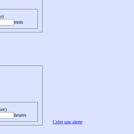
s)
mois
ure)
heures
Créer une alerte