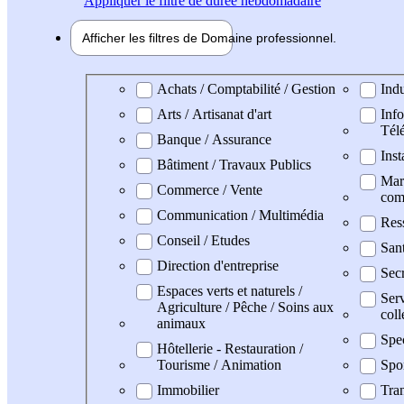
Appliquer
le filtre de durée hebdomadaire
Afficher les filtres de
Domaine pro
fessionnel
Domaine professionel
Achats / Comptabilité / Gestion
Indu
Arts / Artisanat d'art
Info
Tél
Banque / Assurance
Inst
Bâtiment / Travaux Publics
Mark
Commerce / Vente
com
Communication / Multimédia
Res
Conseil / Etudes
San
Direction d'entreprise
Secr
Espaces verts et naturels /
Serv
Agriculture / Pêche / Soins aux
coll
animaux
Spe
Hôtellerie - Restauration /
Tourisme / Animation
Spo
Immobilier
Tran