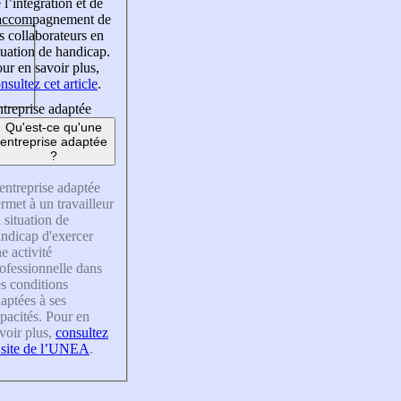
 l’intégration et de
’accompagnement de
s collaborateurs en
tuation de handicap.
ur en savoir plus,
nsultez cet article
.
treprise adaptée
Qu'est-ce qu'une
entreprise adaptée
?
entreprise adaptée
rmet à un travailleur
 situation de
ndicap d'exercer
e activité
ofessionnelle dans
s conditions
aptées à ses
pacités. Pour en
voir plus,
consultez
 site de l’UNEA
.