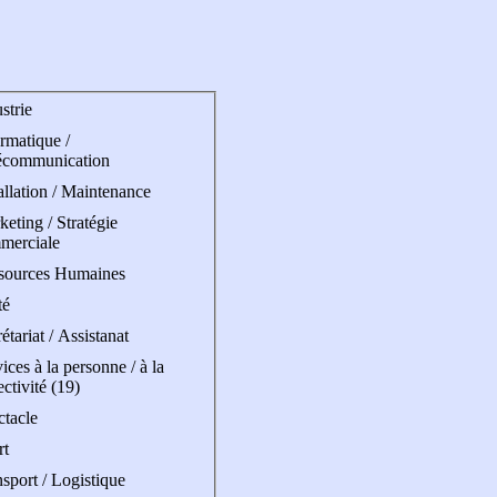
strie
rmatique /
écommunication
allation / Maintenance
eting / Stratégie
merciale
sources Humaines
té
étariat / Assistanat
ices à la personne / à la
ectivité (19)
ctacle
rt
sport / Logistique