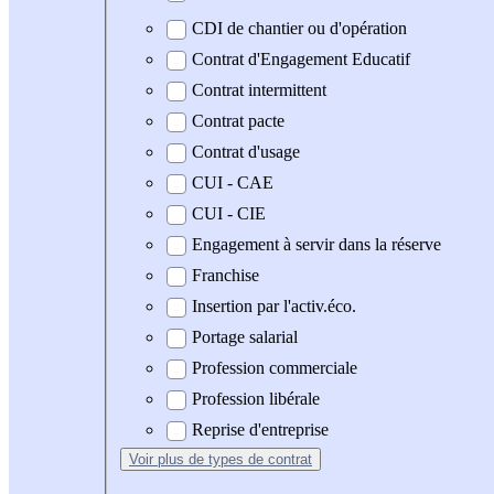
CDI de chantier ou d'opération
Contrat d'Engagement Educatif
Contrat intermittent
Contrat pacte
Contrat d'usage
CUI - CAE
CUI - CIE
Engagement à servir dans la réserve
Franchise
Insertion par l'activ.éco.
Portage salarial
Profession commerciale
Profession libérale
Reprise d'entreprise
Voir plus
de types de contrat