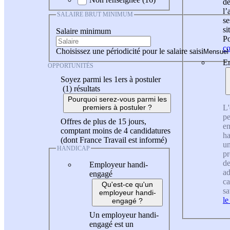
de
l
SALAIRE BRUT MINIMUM
se
si
Salaire minimum
Po
co
Choisissez une périodicité pour le salaire saisi
En
OPPORTUNITÉS
Soyez parmi les 1ers à postuler
(1)
résultats
Pourquoi serez-vous parmi les
L'
premiers à postuler ?
pe
Offres de plus de 15 jours,
en
comptant moins de 4 candidatures
ha
(dont France Travail est informé)
un
HANDICAP
pr
de
Employeur handi-
ad
engagé
ca
Qu'est-ce qu'un
sa
employeur handi-
le
engagé ?
Un employeur handi-
engagé est un