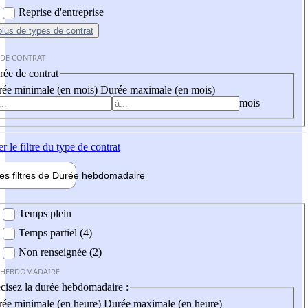
Reprise d'entreprise
plus
de types de contrat
 DE CONTRAT
ée de contrat
ée minimale (en mois)
Durée maximale (en mois)
mois
er
le filtre du type de contrat
les filtres de
Durée hebdo
madaire
 hebdomadaire
Temps plein
Temps partiel (4)
Non renseignée (2)
 HEBDOMADAIRE
cisez la durée hebdomadaire :
ée minimale (en heure)
Durée maximale (en heure)