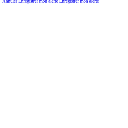
Annuler
Enregistrer mon alerte
Enregistrer
mon alerte