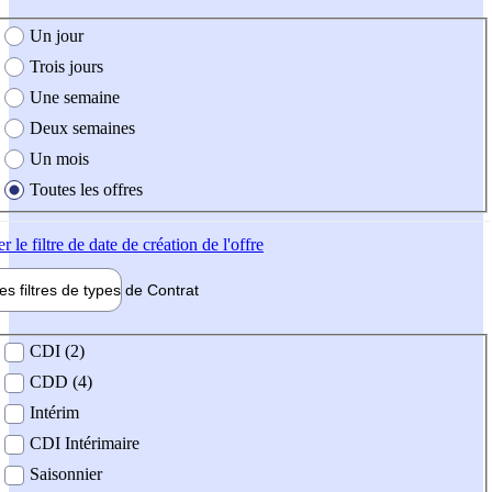
e création de l'offre
Un jour
Trois jours
Une semaine
Deux semaines
Un mois
Toutes les offres
er
le filtre de date de création de l'offre
les filtres de types de
Contrat
de contrat
CDI (2)
CDD (4)
Intérim
CDI Intérimaire
Saisonnier