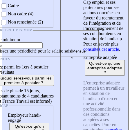
Cap emploi et ses
Cadre
partenaires pour ses
actions concrètes en
Non cadre (4)
faveur du recrutement,
Non renseignée (2)
de l’intégration et de
l’accompagnement de
IRE BRUT MINIMUM
ses collaborateurs en
situation de handicap.
re minimum
Pour en savoir plus,
consultez cet article
.
ssez une périodicité pour le salaire saisi
Entreprise adaptée
NITÉS
Qu'est-ce qu'une
z parmi les 1ers à postuler
entreprise adaptée
résultats
?
urquoi serez-vous parmi les
L'entreprise adaptée
premiers à postuler ?
permet à un travailleur
es de plus de 15 jours,
en situation de
tant moins de 4 candidatures
handicap d'exercer
t France Travail est informé)
une activité
ICAP
professionnelle dans
des conditions
Employeur handi-
adaptées à ses
engagé
capacités. Pour en
Qu'est-ce qu'un
savoir plus,
consultez