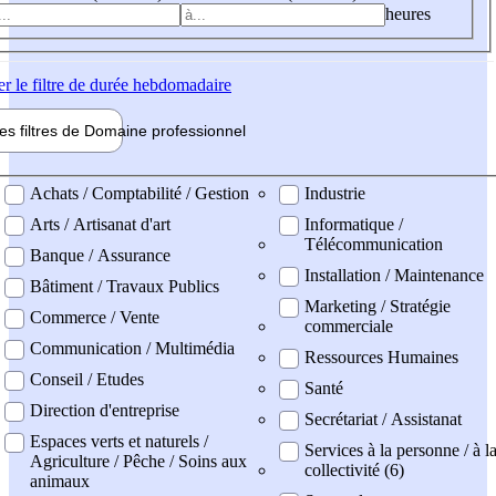
heures
er
le filtre de durée hebdomadaire
les filtres de
Domaine pro
fessionnel
ne professionel
Achats / Comptabilité / Gestion
Industrie
Arts / Artisanat d'art
Informatique /
Télécommunication
Banque / Assurance
Installation / Maintenance
Bâtiment / Travaux Publics
Marketing / Stratégie
Commerce / Vente
commerciale
Communication / Multimédia
Ressources Humaines
Conseil / Etudes
Santé
Direction d'entreprise
Secrétariat / Assistanat
Espaces verts et naturels /
Services à la personne / à l
Agriculture / Pêche / Soins aux
collectivité (6)
animaux