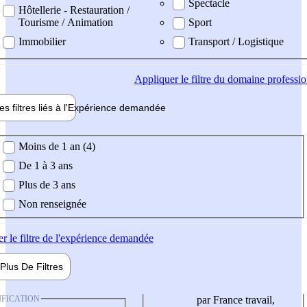
Spectacle
Hôtellerie - Restauration /
Tourisme / Animation
Sport
Immobilier
Transport / Logistique
Appliquer
le filtre du domaine professi
es filtres liés à l'
Expérience
demandée
ience demandée
Moins de 1 an (4)
De 1 à 3 ans
Plus de 3 ans
Non renseignée
er
le filtre de l'expérience demandée
Plus De
Filtres
IFICATION
par France travail,