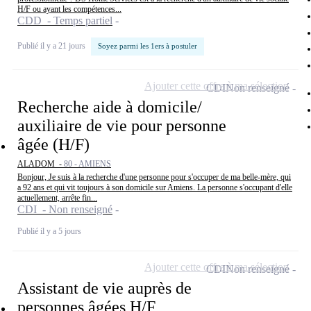
H/F ou ayant les compétences...
CDD - Temps partiel
Publié il y a 21 jours
Soyez parmi les 1ers à postuler
Ajouter cette offre à ma sélection
CDI
Non renseigné
Recherche aide à domicile/
auxiliaire de vie pour personne
âgée (H/F)
ALADOM -
80 - AMIENS
Bonjour, Je suis à la recherche d'une personne pour s'occuper de ma belle-mère, qui
a 92 ans et qui vit toujours à son domicile sur Amiens. La personne s'occupant d'elle
actuellement, arrête fin...
CDI - Non renseigné
Publié il y a 5 jours
Ajouter cette offre à ma sélection
CDI
Non renseigné
Assistant de vie auprès de
personnes âgées H/F