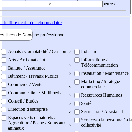
heures
er
le filtre de durée hebdomadaire
les filtres de
Domaine pro
fessionnel
ne professionel
Achats / Comptabilité / Gestion
Industrie
Arts / Artisanat d'art
Informatique /
Télécommunication
Banque / Assurance
Installation / Maintenance
Bâtiment / Travaux Publics
Marketing / Stratégie
Commerce / Vente
commerciale
Communication / Multimédia
Ressources Humaines
Conseil / Etudes
Santé
Direction d'entreprise
Secrétariat / Assistanat
Espaces verts et naturels /
Services à la personne / à l
Agriculture / Pêche / Soins aux
collectivité
animaux