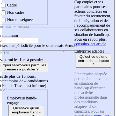
Cap emploi et ses
Cadre
partenaires pour ses
actions concrètes en
Non cadre
faveur du recrutement,
Non renseignée
de l’intégration et de
l’accompagnement de
IRE BRUT MINIMUM
ses collaborateurs en
situation de handicap.
re minimum
Pour en savoir plus,
consultez cet article
.
ssez une périodicité pour le salaire saisi
Entreprise adaptée
NITÉS
Qu'est-ce qu'une
z parmi les 1ers à postuler
entreprise adaptée
?
urquoi serez-vous parmi les
premiers à postuler ?
L'entreprise adaptée
es de plus de 15 jours,
permet à un travailleur
tant moins de 4 candidatures
en situation de
t France Travail est informé)
handicap d'exercer
ICAP
une activité
professionnelle dans
Employeur handi-
des conditions
engagé
adaptées à ses
Qu'est-ce qu'un
capacités. Pour en
employeur handi-
savoir plus,
consultez