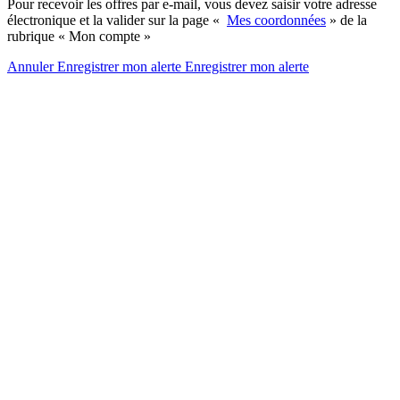
Pour recevoir les offres par e-mail, vous devez saisir votre adresse
électronique et la valider sur la page «
Mes coordonnées
» de la
rubrique « Mon compte »
Annuler
Enregistrer mon alerte
Enregistrer
mon alerte