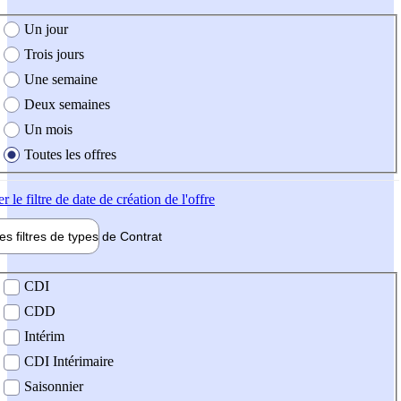
e création de l'offre
Un jour
Trois jours
Une semaine
Deux semaines
Un mois
Toutes les offres
er
le filtre de date de création de l'offre
les filtres de types de
Contrat
de contrat
CDI
CDD
Intérim
CDI Intérimaire
Saisonnier