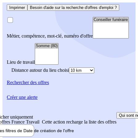
Imprimer
Besoin d'aide sur la recherche d'offres d'emploi ?
Métier, compétence, mot-clé, numéro d'offre
Lieu de travail
Distance autour du lieu choisi
Rechercher
des offres
Créer une alerte
Qui sont n
icher uniquement
 offres France Travail
Cette action recharge la liste des offres
les filtres de
Date de création
de l'offre