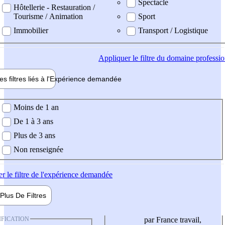
Spectacle
Hôtellerie - Restauration /
Tourisme / Animation
Sport
Immobilier
Transport / Logistique
Appliquer
le filtre du domaine professi
es filtres liés à l'
Expérience
demandée
ience demandée
Moins de 1 an
De 1 à 3 ans
Plus de 3 ans
Non renseignée
er
le filtre de l'expérience demandée
Plus De
Filtres
IFICATION
par France travail,