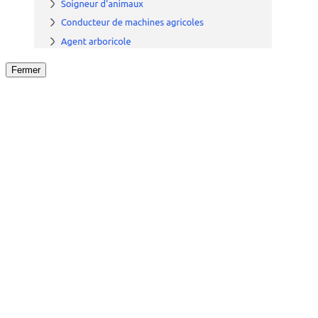
Fermer
Fermer
le détail de l'offre
/
Offre
sur
Offre précéden