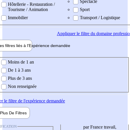
Spectacle
Hôtellerie - Restauration /
Tourisme / Animation
Sport
Immobilier
Transport / Logistique
Appliquer
le filtre du domaine professi
es filtres liés à l'
Expérience
demandée
ience demandée
Moins de 1 an
De 1 à 3 ans
Plus de 3 ans
Non renseignée
er
le filtre de l'expérience demandée
Plus De
Filtres
IFICATION
par France travail,