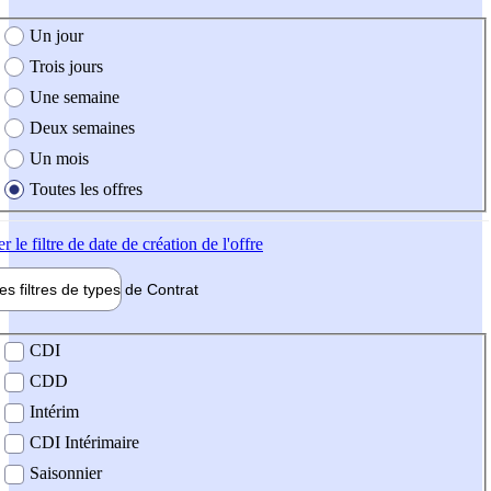
e création de l'offre
Un jour
Trois jours
Une semaine
Deux semaines
Un mois
Toutes les offres
er
le filtre de date de création de l'offre
les filtres de types de
Contrat
de contrat
CDI
CDD
Intérim
CDI Intérimaire
Saisonnier