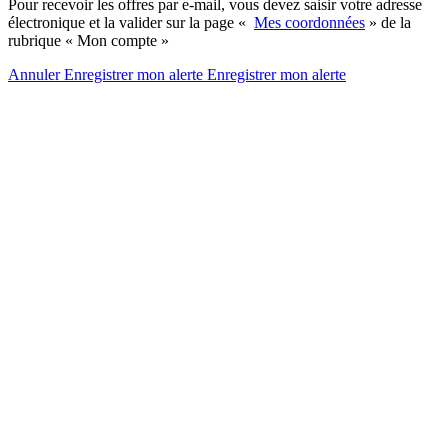
Pour recevoir les offres par e-mail, vous devez saisir votre adresse
électronique et la valider sur la page «
Mes coordonnées
» de la
rubrique « Mon compte »
Annuler
Enregistrer mon alerte
Enregistrer
mon alerte