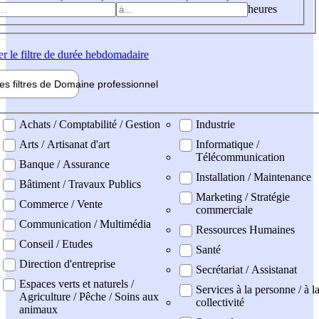
heures
er
le filtre de durée hebdomadaire
les filtres de
Domaine pro
fessionnel
ne professionel
Achats / Comptabilité / Gestion
Industrie
Arts / Artisanat d'art
Informatique /
Télécommunication
Banque / Assurance
Installation / Maintenance
Bâtiment / Travaux Publics
Marketing / Stratégie
Commerce / Vente
commerciale
Communication / Multimédia
Ressources Humaines
Conseil / Etudes
Santé
Direction d'entreprise
Secrétariat / Assistanat
Espaces verts et naturels /
Services à la personne / à l
Agriculture / Pêche / Soins aux
collectivité
animaux