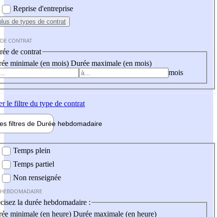
Reprise d'entreprise
plus
de types de contrat
 DE CONTRAT
ée de contrat
ée minimale (en mois)
Durée maximale (en mois)
mois
er
le filtre du type de contrat
les filtres de
Durée hebdo
madaire
 hebdomadaire
Temps plein
Temps partiel
Non renseignée
 HEBDOMADAIRE
cisez la durée hebdomadaire :
ée minimale (en heure)
Durée maximale (en heure)