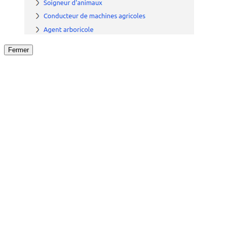
Fermer
Fermer
le détail de l'offre
/
Offre
sur
Offre précéden