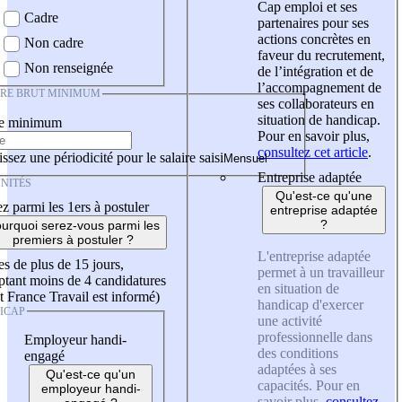
Cap emploi et ses
Cadre
partenaires pour ses
actions concrètes en
Non cadre
faveur du recrutement,
Non renseignée
de l’intégration et de
l’accompagnement de
IRE BRUT MINIMUM
ses collaborateurs en
situation de handicap.
re minimum
Pour en savoir plus,
consultez cet article
.
ssez une périodicité pour le salaire saisi
Entreprise adaptée
NITÉS
Qu'est-ce qu'une
z parmi les 1ers à postuler
entreprise adaptée
?
urquoi serez-vous parmi les
premiers à postuler ?
L'entreprise adaptée
es de plus de 15 jours,
permet à un travailleur
tant moins de 4 candidatures
en situation de
t France Travail est informé)
handicap d'exercer
ICAP
une activité
professionnelle dans
Employeur handi-
des conditions
engagé
adaptées à ses
Qu'est-ce qu'un
capacités. Pour en
employeur handi-
savoir plus,
consultez