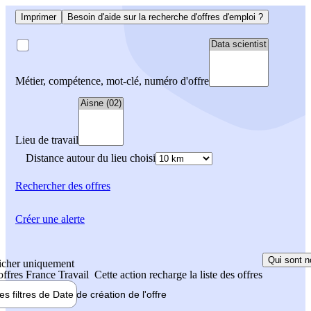
Imprimer
Besoin d'aide sur la recherche d'offres d'emploi ?
Métier, compétence, mot-clé, numéro d'offre
Lieu de travail
Distance autour du lieu choisi
Rechercher
des offres
Créer une alerte
Qui sont n
icher uniquement
 offres France Travail
Cette action recharge la liste des offres
les filtres de
Date de création
de l'offre