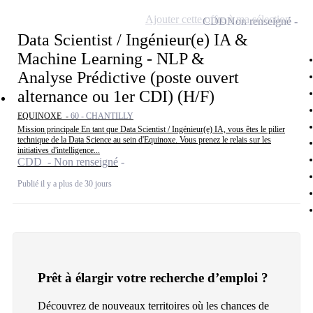
Ajouter cette offre à ma sélection
CDD
Non renseigné
Data Scientist / Ingénieur(e) IA &
Machine Learning - NLP &
Analyse Prédictive (poste ouvert
alternance ou 1er CDI) (H/F)
EQUINOXE -
60 - CHANTILLY
Mission principale En tant que Data Scientist / Ingénieur(e) IA, vous êtes le pilier
technique de la Data Science au sein d'Equinoxe. Vous prenez le relais sur les
initiatives d'intelligence...
CDD - Non renseigné
Publié il y a plus de 30 jours
Prêt à élargir votre recherche d’emploi ?
Découvrez de nouveaux territoires où les chances de