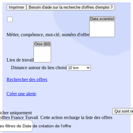
Imprimer
Besoin d'aide sur la recherche d'offres d'emploi ?
Métier, compétence, mot-clé, numéro d'offre
Lieu de travail
Distance autour du lieu choisi
Rechercher
des offres
Créer une alerte
Qui sont n
icher uniquement
 offres France Travail
Cette action recharge la liste des offres
les filtres de
Date de création
de l'offre