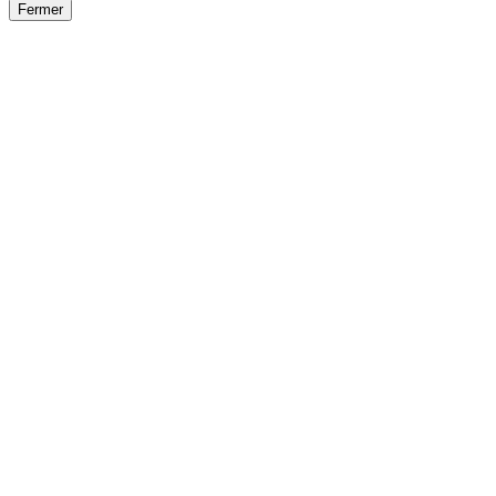
Fermer
Fermer
le détail de l'offre
/
Offre
sur
Offre précéden