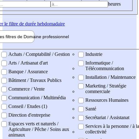
heures
er
le filtre de durée hebdomadaire
les filtres de
Domaine pro
fessionnel
ne professionel
Achats / Comptabilité / Gestion
Industrie
Arts / Artisanat d'art
Informatique /
Télécommunication
Banque / Assurance
Installation / Maintenance
Bâtiment / Travaux Publics
Marketing / Stratégie
Commerce / Vente
commerciale
Communication / Multimédia
Ressources Humaines
Conseil / Etudes (1)
Santé
Direction d'entreprise
Secrétariat / Assistanat
Espaces verts et naturels /
Services à la personne / à l
Agriculture / Pêche / Soins aux
collectivité
animaux