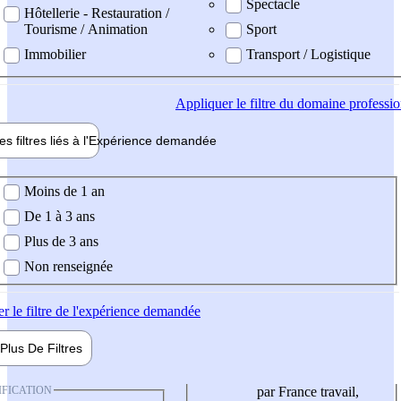
Spectacle
Hôtellerie - Restauration /
Tourisme / Animation
Sport
Immobilier
Transport / Logistique
Appliquer
le filtre du domaine professi
es filtres liés à l'
Expérience
demandée
ience demandée
Moins de 1 an
De 1 à 3 ans
Plus de 3 ans
Non renseignée
er
le filtre de l'expérience demandée
Plus De
Filtres
IFICATION
par France travail,