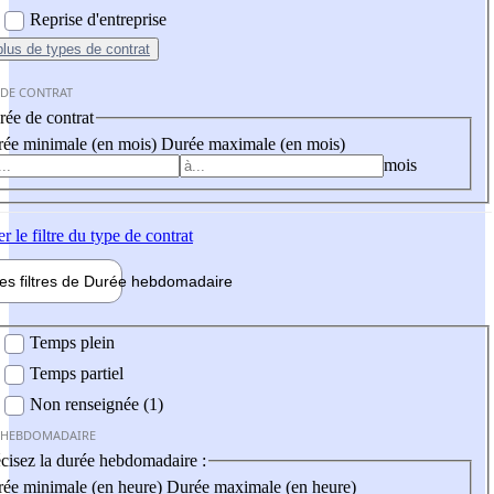
Reprise d'entreprise
plus
de types de contrat
 DE CONTRAT
ée de contrat
ée minimale (en mois)
Durée maximale (en mois)
mois
er
le filtre du type de contrat
les filtres de
Durée hebdo
madaire
 hebdomadaire
Temps plein
Temps partiel
Non renseignée (1)
 HEBDOMADAIRE
cisez la durée hebdomadaire :
ée minimale (en heure)
Durée maximale (en heure)