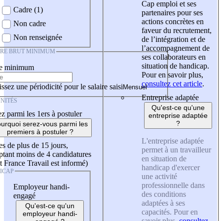
Cap emploi et ses
Cadre (1)
partenaires pour ses
actions concrètes en
Non cadre
faveur du recrutement,
Non renseignée
de l’intégration et de
l’accompagnement de
IRE BRUT MINIMUM
ses collaborateurs en
situation de handicap.
re minimum
Pour en savoir plus,
consultez cet article
.
ssez une périodicité pour le salaire saisi
Entreprise adaptée
NITÉS
Qu'est-ce qu'une
z parmi les 1ers à postuler
entreprise adaptée
?
urquoi serez-vous parmi les
premiers à postuler ?
L'entreprise adaptée
es de plus de 15 jours,
permet à un travailleur
tant moins de 4 candidatures
en situation de
t France Travail est informé)
handicap d'exercer
ICAP
une activité
professionnelle dans
Employeur handi-
des conditions
engagé
adaptées à ses
Qu'est-ce qu'un
capacités. Pour en
employeur handi-
savoir plus,
consultez