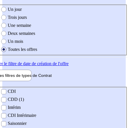
e création de l'offre
Un jour
Trois jours
Une semaine
Deux semaines
Un mois
Toutes les offres
er
le filtre de date de création de l'offre
les filtres de types de
Contrat
de contrat
CDI
CDD (1)
Intérim
CDI Intérimaire
Saisonnier