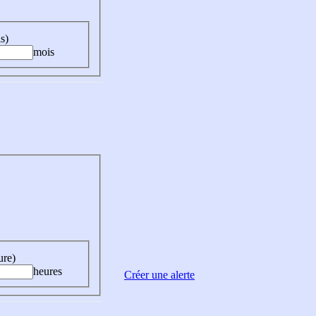
s)
mois
ure)
heures
Créer une alerte