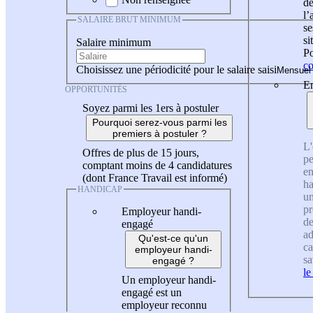
de
l
SALAIRE BRUT MINIMUM
se
si
Salaire minimum
Po
co
Choisissez une périodicité pour le salaire saisi
En
OPPORTUNITÉS
Soyez parmi les 1ers à postuler
Pourquoi serez-vous parmi les
premiers à postuler ?
L'
Offres de plus de 15 jours,
pe
comptant moins de 4 candidatures
en
(dont France Travail est informé)
ha
HANDICAP
un
pr
Employeur handi-
de
engagé
ad
Qu'est-ce qu'un
ca
employeur handi-
sa
engagé ?
le
Un employeur handi-
engagé est un
employeur reconnu