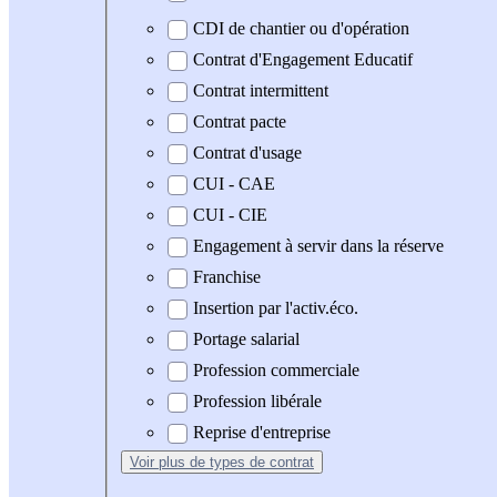
CDI de chantier ou d'opération
Contrat d'Engagement Educatif
Contrat intermittent
Contrat pacte
Contrat d'usage
CUI - CAE
CUI - CIE
Engagement à servir dans la réserve
Franchise
Insertion par l'activ.éco.
Portage salarial
Profession commerciale
Profession libérale
Reprise d'entreprise
Voir plus
de types de contrat