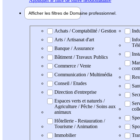
Appliquer
le filtre de durée hebdomadaire
Afficher les filtres de
Domaine pro
fessionnel
Domaine professionel
Achats / Comptabilité / Gestion
Indu
Arts / Artisanat d'art
Info
Tél
Banque / Assurance
Inst
Bâtiment / Travaux Publics
Mark
Commerce / Vente
com
Communication / Multimédia
Res
Conseil / Etudes
San
Direction d'entreprise
Secr
Espaces verts et naturels /
Serv
Agriculture / Pêche / Soins aux
coll
animaux
Spe
Hôtellerie - Restauration /
Tourisme / Animation
Spo
Immobilier
Tran