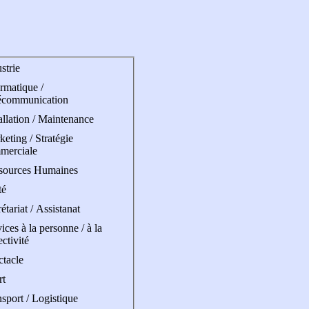
strie
rmatique /
écommunication
allation / Maintenance
eting / Stratégie
merciale
sources Humaines
té
étariat / Assistanat
ices à la personne / à la
ectivité
ctacle
rt
sport / Logistique