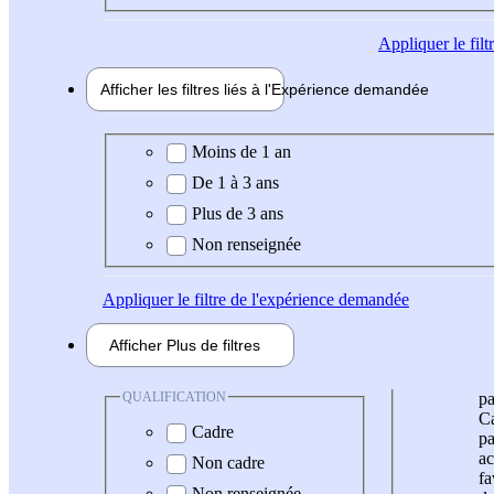
Appliquer
le fil
Afficher les filtres liés à l'
Expérience
demandée
Expérience demandée
Moins de 1 an
De 1 à 3 ans
Plus de 3 ans
Non renseignée
Appliquer
le filtre de l'expérience demandée
Afficher
Plus de
filtres
QUALIFICATION
pa
Ca
Cadre
pa
ac
Non cadre
fa
Non renseignée