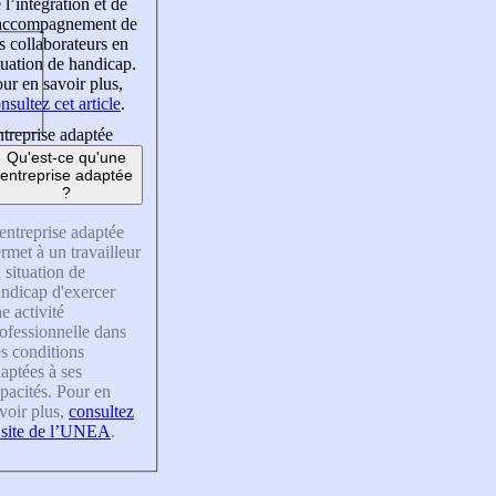
 l’intégration et de
’accompagnement de
s collaborateurs en
tuation de handicap.
ur en savoir plus,
nsultez cet article
.
treprise adaptée
Qu'est-ce qu'une
entreprise adaptée
?
entreprise adaptée
rmet à un travailleur
 situation de
ndicap d'exercer
e activité
ofessionnelle dans
s conditions
aptées à ses
pacités. Pour en
voir plus,
consultez
 site de l’UNEA
.