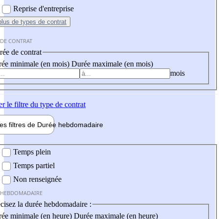
Reprise d'entreprise
plus
de types de contrat
 DE CONTRAT
ée de contrat
ée minimale (en mois)
Durée maximale (en mois)
mois
er
le filtre du type de contrat
les filtres de
Durée hebdo
madaire
 hebdomadaire
Temps plein
Temps partiel
Non renseignée
 HEBDOMADAIRE
cisez la durée hebdomadaire :
ée minimale (en heure)
Durée maximale (en heure)