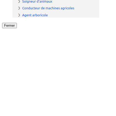
Fermer
Fermer
le détail de l'offre
/
Offre
sur
Offre précéden