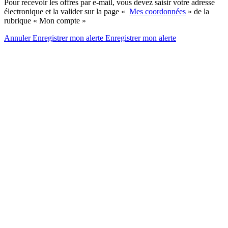
Pour recevoir les offres par e-mail, vous devez saisir votre adresse
électronique et la valider sur la page «
Mes coordonnées
» de la
rubrique « Mon compte »
Annuler
Enregistrer mon alerte
Enregistrer
mon alerte