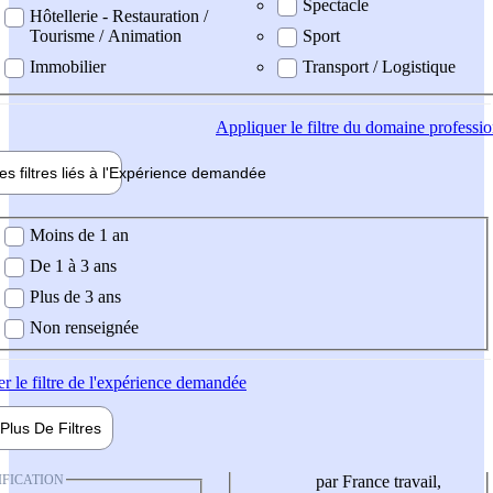
Spectacle
Hôtellerie - Restauration /
Tourisme / Animation
Sport
Immobilier
Transport / Logistique
Appliquer
le filtre du domaine professi
es filtres liés à l'
Expérience
demandée
ience demandée
Moins de 1 an
De 1 à 3 ans
Plus de 3 ans
Non renseignée
er
le filtre de l'expérience demandée
Plus De
Filtres
IFICATION
par France travail,