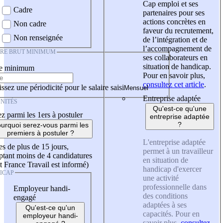
Cap emploi et ses
Cadre
partenaires pour ses
actions concrètes en
Non cadre
faveur du recrutement,
Non renseignée
de l’intégration et de
l’accompagnement de
IRE BRUT MINIMUM
ses collaborateurs en
situation de handicap.
re minimum
Pour en savoir plus,
consultez cet article
.
ssez une périodicité pour le salaire saisi
Entreprise adaptée
NITÉS
Qu'est-ce qu'une
z parmi les 1ers à postuler
entreprise adaptée
?
urquoi serez-vous parmi les
premiers à postuler ?
L'entreprise adaptée
es de plus de 15 jours,
permet à un travailleur
tant moins de 4 candidatures
en situation de
t France Travail est informé)
handicap d'exercer
ICAP
une activité
professionnelle dans
Employeur handi-
des conditions
engagé
adaptées à ses
Qu'est-ce qu'un
capacités. Pour en
employeur handi-
savoir plus,
consultez