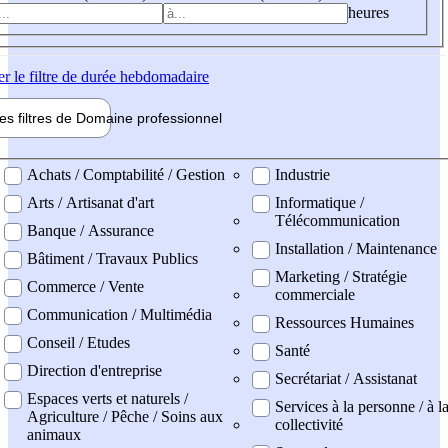
heures
er
le filtre de durée hebdomadaire
les filtres de
Domaine pro
fessionnel
ne professionel
Achats / Comptabilité / Gestion
Industrie
Arts / Artisanat d'art
Informatique /
Télécommunication
Banque / Assurance
Installation / Maintenance
Bâtiment / Travaux Publics
Marketing / Stratégie
Commerce / Vente
commerciale
Communication / Multimédia
Ressources Humaines
Conseil / Etudes
Santé
Direction d'entreprise
Secrétariat / Assistanat
Espaces verts et naturels /
Services à la personne / à l
Agriculture / Pêche / Soins aux
collectivité
animaux