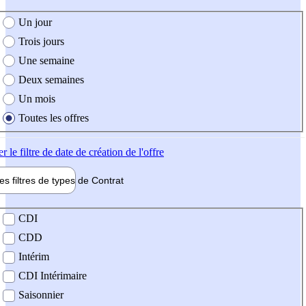
e création de l'offre
Un jour
Trois jours
Une semaine
Deux semaines
Un mois
Toutes les offres
er
le filtre de date de création de l'offre
les filtres de types de
Contrat
de contrat
CDI
CDD
Intérim
CDI Intérimaire
Saisonnier