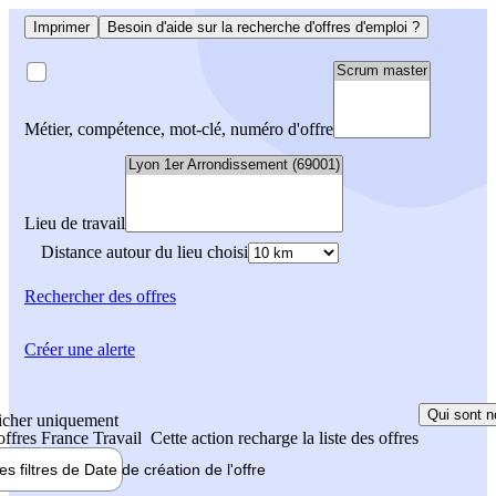
Imprimer
Besoin d'aide sur la recherche d'offres d'emploi ?
Métier, compétence, mot-clé, numéro d'offre
Lieu de travail
Distance autour du lieu choisi
Rechercher
des offres
Créer une alerte
Qui sont n
icher uniquement
 offres France Travail
Cette action recharge la liste des offres
les filtres de
Date de création
de l'offre