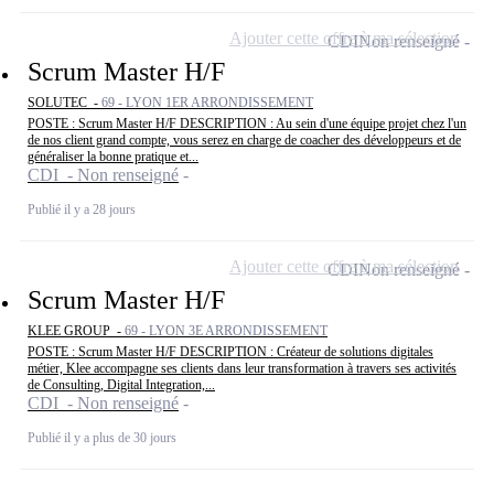
Ajouter cette offre à ma sélection
CDI
Non renseigné
Scrum Master H/F
SOLUTEC -
69 - LYON 1ER ARRONDISSEMENT
POSTE : Scrum Master H/F DESCRIPTION : Au sein d'une équipe projet chez l'un
de nos client grand compte, vous serez en charge de coacher des développeurs et de
généraliser la bonne pratique et...
CDI - Non renseigné
Publié il y a 28 jours
Ajouter cette offre à ma sélection
CDI
Non renseigné
Scrum Master H/F
KLEE GROUP -
69 - LYON 3E ARRONDISSEMENT
POSTE : Scrum Master H/F DESCRIPTION : Créateur de solutions digitales
métier, Klee accompagne ses clients dans leur transformation à travers ses activités
de Consulting, Digital Integration,...
CDI - Non renseigné
Publié il y a plus de 30 jours