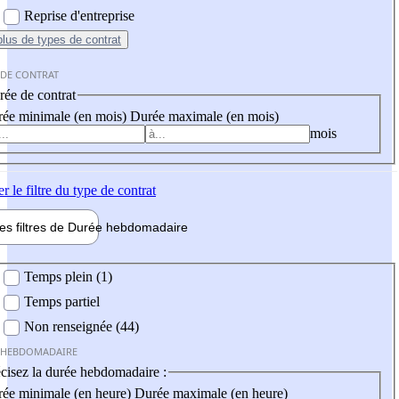
Reprise d'entreprise
plus
de types de contrat
 DE CONTRAT
ée de contrat
ée minimale (en mois)
Durée maximale (en mois)
mois
er
le filtre du type de contrat
les filtres de
Durée hebdo
madaire
 hebdomadaire
Temps plein (1)
Temps partiel
Non renseignée (44)
 HEBDOMADAIRE
cisez la durée hebdomadaire :
ée minimale (en heure)
Durée maximale (en heure)