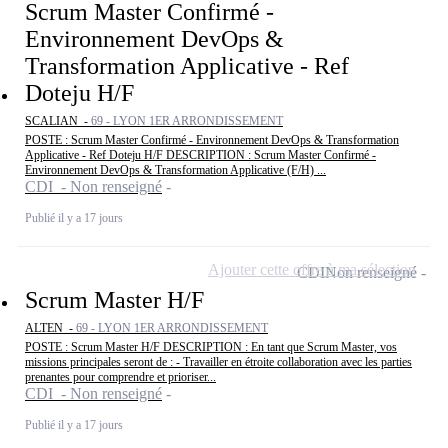
Scrum Master Confirmé -
Environnement DevOps &
Transformation Applicative - Ref
Doteju H/F
SCALIAN -
69 - LYON 1ER ARRONDISSEMENT
POSTE : Scrum Master Confirmé - Environnement DevOps & Transformation
Applicative - Ref Doteju H/F DESCRIPTION : Scrum Master Confirmé -
Environnement DevOps & Transformation Applicative (F/H) ...
CDI - Non renseigné
Publié il y a 17 jours
Ajouter cette offre à ma sélection
CDI
Non renseigné
Scrum Master H/F
ALTEN -
69 - LYON 1ER ARRONDISSEMENT
POSTE : Scrum Master H/F DESCRIPTION : En tant que Scrum Master, vos
missions principales seront de : - Travailler en étroite collaboration avec les parties
prenantes pour comprendre et prioriser...
CDI - Non renseigné
Publié il y a 17 jours