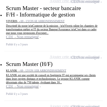
Ajouter cette offre à ma sélection
CDI
Non renseigné
Scrum Master - secteur bancaire
F/H - Informatique de gestion
VIVERIS -
69 - LYON 6E ARRONDISSEMENT
Descriptif du poste:\n\nContexte de la mission : \n\nViveris pilote les chantiers de
transformation métier et IT du secteur Banque/Assurance.\n\nC'est dans ce cadre
que nous vous proposons d'occuper...
CDI - Non renseigné
Publié il y a 3 jours
Ajouter cette offre à ma sélection
CDI
Non renseigné
Scrum Master (H/F)
KLANIK -
69 - LYON 1ER ARRONDISSEMENT
KLANIK est une société de conseil en Ingénierie IT qui accompagne ses clients
dans leurs projets digitaux et technologiques. Le groupe KLANIK compte
désormais plus de 750 talents, évoluant dans 16...
CDI - Non renseigné
Publié il y a 3 jours
Ajouter cette offre à ma sélection
CDI
Non renseigné