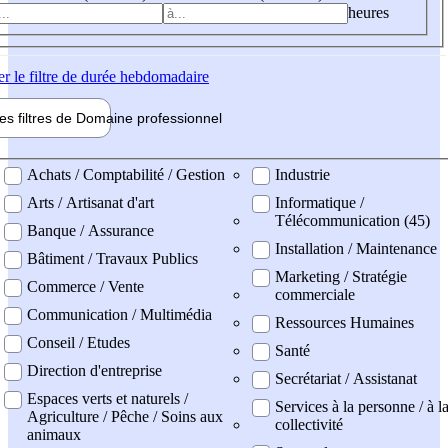
heures
er
le filtre de durée hebdomadaire
les filtres de
Domaine pro
fessionnel
ne professionel
Achats / Comptabilité / Gestion
Industrie
Arts / Artisanat d'art
Informatique /
Télécommunication (45)
Banque / Assurance
Installation / Maintenance
Bâtiment / Travaux Publics
Marketing / Stratégie
Commerce / Vente
commerciale
Communication / Multimédia
Ressources Humaines
Conseil / Etudes
Santé
Direction d'entreprise
Secrétariat / Assistanat
Espaces verts et naturels /
Services à la personne / à l
Agriculture / Pêche / Soins aux
collectivité
animaux