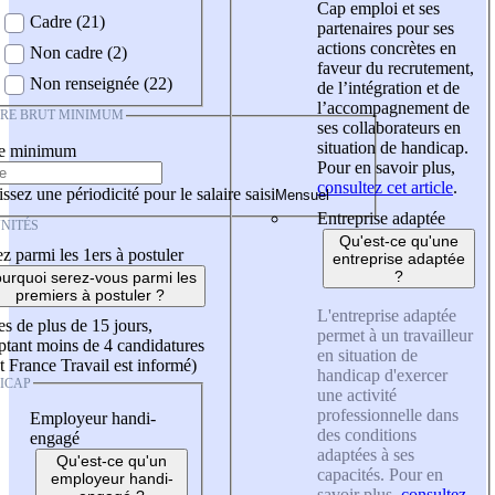
Cap emploi et ses
Cadre (21)
partenaires pour ses
actions concrètes en
Non cadre (2)
faveur du recrutement,
Non renseignée (22)
de l’intégration et de
l’accompagnement de
IRE BRUT MINIMUM
ses collaborateurs en
situation de handicap.
re minimum
Pour en savoir plus,
consultez cet article
.
ssez une périodicité pour le salaire saisi
Entreprise adaptée
NITÉS
Qu'est-ce qu'une
z parmi les 1ers à postuler
entreprise adaptée
?
urquoi serez-vous parmi les
premiers à postuler ?
L'entreprise adaptée
es de plus de 15 jours,
permet à un travailleur
tant moins de 4 candidatures
en situation de
t France Travail est informé)
handicap d'exercer
ICAP
une activité
professionnelle dans
Employeur handi-
des conditions
engagé
adaptées à ses
Qu'est-ce qu'un
capacités. Pour en
employeur handi-
savoir plus,
consultez