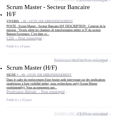
Scrum Master - Secteur Bancaire
H/F
VIVERIS. -
69 - LYON 1ER ARRONDISSEMENT
POSTE : Scrum Master - Secteur Bancaire H/F DESCRIPTION : Contexte de la
mission : Viveris pilote les chantiers de transformation métier et IT du secteur
Banque/Assurance. C'est dans ce...
CDI - Non renseigné
Publié il y a 8 jours
Ajouter cette offre à ma sélection
Profession libérale
Non renseigné
Scrum Master (H/F)
SIGNE + -
69 - LYON 1ER ARRONDISSEMENT
Dans le cadre du renforcement d'une équipe agile intervenant sur des applications
stratégiques à forte visibilité métier, nous recherchons un(e) Scrum Master
expérimenté(e). Vous accompagnez une...
Profession libérale - Non renseigné
Publié il y a 10 jours
Ajouter cette offre à ma sélection
CDI
Non renseigné