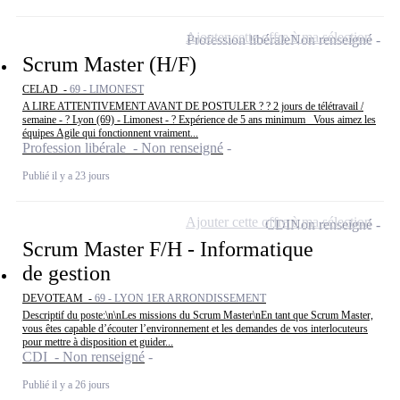
Ajouter cette offre à ma sélection
Profession libérale
Non renseigné
Scrum Master (H/F)
CELAD -
69 - LIMONEST
A LIRE ATTENTIVEMENT AVANT DE POSTULER ? ? 2 jours de télétravail /
semaine - ? Lyon (69) - Limonest - ? Expérience de 5 ans minimum Vous aimez les
équipes Agile qui fonctionnent vraiment...
Profession libérale - Non renseigné
Publié il y a 23 jours
Ajouter cette offre à ma sélection
CDI
Non renseigné
Scrum Master F/H - Informatique
de gestion
DEVOTEAM -
69 - LYON 1ER ARRONDISSEMENT
Descriptif du poste:\n\nLes missions du Scrum Master\nEn tant que Scrum Master,
vous êtes capable d’écouter l’environnement et les demandes de vos interlocuteurs
pour mettre à disposition et guider...
CDI - Non renseigné
Publié il y a 26 jours