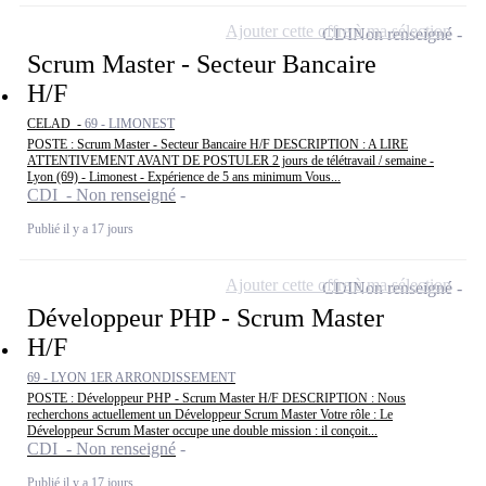
Ajouter cette offre à ma sélection
CDI
Non renseigné
Scrum Master - Secteur Bancaire
H/F
CELAD -
69 - LIMONEST
POSTE : Scrum Master - Secteur Bancaire H/F DESCRIPTION : A LIRE
ATTENTIVEMENT AVANT DE POSTULER 2 jours de télétravail / semaine -
Lyon (69) - Limonest - Expérience de 5 ans minimum Vous...
CDI - Non renseigné
Publié il y a 17 jours
Ajouter cette offre à ma sélection
CDI
Non renseigné
Développeur PHP - Scrum Master
H/F
69 - LYON 1ER ARRONDISSEMENT
POSTE : Développeur PHP - Scrum Master H/F DESCRIPTION : Nous
recherchons actuellement un Développeur Scrum Master Votre rôle : Le
Développeur Scrum Master occupe une double mission : il conçoit...
CDI - Non renseigné
Publié il y a 17 jours