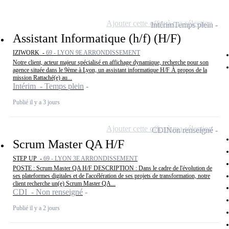
Ajouter cette offre à ma sélection
Intérim
Temps plein
Assistant Informatique (h/f) (H/F)
IZIWORK -
69 - LYON 9E ARRONDISSEMENT
Notre client, acteur majeur spécialisé en affichage dynamique, recherche pour son
agence située dans le 9ème à Lyon, un assistant informatique H/F À propos de la
mission Rattaché(e) au...
Intérim - Temps plein
Publié il y a 3 jours
Ajouter cette offre à ma sélection
CDI
Non renseigné
Scrum Master QA H/F
STEP UP -
69 - LYON 3E ARRONDISSEMENT
POSTE : Scrum Master QA H/F DESCRIPTION : Dans le cadre de l'évolution de
ses plateformes digitales et de l'accélération de ses projets de transformation, notre
client recherche un(e) Scrum Master QA...
CDI - Non renseigné
Publié il y a 2 jours