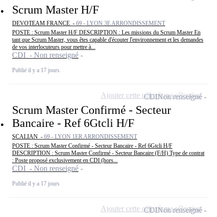
Scrum Master H/F
DEVOTEAM FRANCE -
69 - LYON 3E ARRONDISSEMENT
POSTE : Scrum Master H/F DESCRIPTION : Les missions du Scrum Master En
tant que Scrum Master, vous êtes capable d'écouter l'environnement et les demandes
de vos interlocuteurs pour mettre à...
CDI - Non renseigné
Publié il y a 17 jours
Ajouter cette offre à ma sélection
CDI
Non renseigné
Scrum Master Confirmé - Secteur
Bancaire - Ref 6Gtcli H/F
SCALIAN -
69 - LYON 1ER ARRONDISSEMENT
POSTE : Scrum Master Confirmé - Secteur Bancaire - Ref 6Gtcli H/F
DESCRIPTION : Scrum Master Confirmé - Secteur Bancaire (F/H) Type de contrat
: Poste proposé exclusivement en CDI (hors...
CDI - Non renseigné
Publié il y a 17 jours
Ajouter cette offre à ma sélection
CDI
Non renseigné