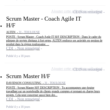
Ajouter cette offre à ma sélection
CDI
Non renseigné
Scrum Master - Coach Agile IT
H/F
ALTEN -
31 - TOULOUSE
POSTE : Scrum Master - Coach Agile IT H/F DESCRIPTION : Dans le cadre du
pilotage de projets digitaux à fort enjeu, ALTEN renforce ses activités en gestion de
produit dans la région toulousaine. ...
CDI - Non renseigné
Publié il y a 18 jours
Ajouter cette offre à ma sélection
CDI
Non renseigné
Scrum Master H/F
DAVIDSON CONSULTING -
31 - TOULOUSE
POSTE : Scrum Master H/F DESCRIPTION : Tu accompagnes une équipe
travaillant sur un portefeuille de clients grands comptes et prenant en charge leurs
projets. Cela peut concerner aussi bien des...
CDI - Non renseigné
Publié il y a 18 jours