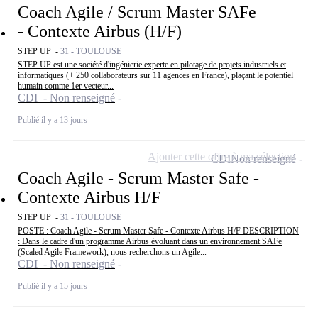
Coach Agile / Scrum Master SAFe
- Contexte Airbus (H/F)
STEP UP -
31 - TOULOUSE
STEP UP est une société d'ingénierie experte en pilotage de projets industriels et
informatiques (+ 250 collaborateurs sur 11 agences en France), plaçant le potentiel
humain comme 1er vecteur...
CDI - Non renseigné
Publié il y a 13 jours
Ajouter cette offre à ma sélection
CDI
Non renseigné
Coach Agile - Scrum Master Safe -
Contexte Airbus H/F
STEP UP -
31 - TOULOUSE
POSTE : Coach Agile - Scrum Master Safe - Contexte Airbus H/F DESCRIPTION
: Dans le cadre d'un programme Airbus évoluant dans un environnement SAFe
(Scaled Agile Framework), nous recherchons un Agile...
CDI - Non renseigné
Publié il y a 15 jours