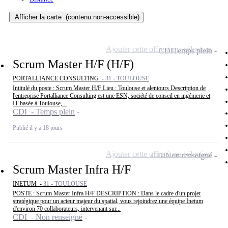
Afficher la carte
(contenu non-accessible)
Ajouter cette offre à ma sélection
CDI
Temps plein
Scrum Master H/F (H/F)
PORTALLIANCE CONSULTING -
31 - TOULOUSE
Intitulé du poste : Scrum Master H/F Lieu : Toulouse et alentours Description de
l'entreprise Portalliance Consulting est une ESN, société de conseil en ingénierie et
IT basée à Toulouse,...
CDI - Temps plein
Publié il y a 18 jours
Ajouter cette offre à ma sélection
CDI
Non renseigné
Scrum Master Infra H/F
INETUM -
31 - TOULOUSE
POSTE : Scrum Master Infra H/F DESCRIPTION : Dans le cadre d'un projet
stratégique pour un acteur majeur du spatial, vous rejoindrez une équipe Inetum
d'environ 70 collaborateurs, intervenant sur...
CDI - Non renseigné