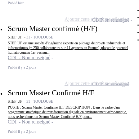
Publié hier
Ajouter cette offre à ma sélection
CDI
Non renseigné
Scrum Master confirmé (H/F)
STEP UP -
31 - TOULOUSE
STEP UP est une société d'ingénierie experte en pilotage de projets industriels et
informatiques (+ 250 collaborateurs sur 11 agences en France), plaçant le potentiel
humain comme 1er vecteur...
CDI - Non renseigné
Publié il y a 2 jours
Ajouter cette offre à ma sélection
CDI
Non renseigné
Scrum Master Confirmé H/F
STEP UP -
31 - TOULOUSE
POSTE : Scrum Master Confirmé H/F DESCRIPTION : Dans le cadre d'un
programme stratégique de transformation digitale en environnement aéronautique,
nous recherchons un Scrum Master Confirmé H/F pour...
CDI - Non renseigné
Publié il y a 2 jours