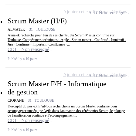
Ajouter cette offre à ma sélection
CDI
Non renseigné
Scrum Master (H/F)
ALMATEK -
31 - TOULOUSE
Almatek recherche pour l'un de ses clients, Un Scrum Master confirmé sur
Toulouse. Compétences techniques: -Agile - Scrum master - Confirmé - Impératif -
Jira - Confirmé - Important -Confluence -...
CDI - Non renseigné
Publié il y a 19 jours
Ajouter cette offre à ma sélection
CDI
Non renseigné
Scrum Master F/H - Informatique
de gestion
CIORANE -
31 - TOULOUSE
Descriptif du poste:\n\n\nNous recherchons un Scrum Master confirmé pour
accompagner une équipe Agile dans l'animation des cérémonies Scrum, le pilotage
de l'amélioration continue et l'accompagnement...
CDI - Non renseigné
Publié il y a 19 jours