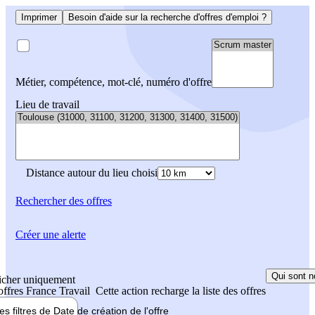
Imprimer
Besoin d'aide sur la recherche d'offres d'emploi ?
Métier, compétence, mot-clé, numéro d'offre
Lieu de travail
Distance autour du lieu choisi
Rechercher
des offres
Créer une alerte
Qui sont n
icher uniquement
 offres France Travail
Cette action recharge la liste des offres
les filtres de
Date de création
de l'offre