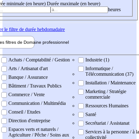
ée minimale (en heure)
Durée maximale (en heure)
heures
er
le filtre de durée hebdomadaire
les filtres de
Domaine pro
fessionnel
ne professionel
Achats / Comptabilité / Gestion
Industrie (1)
Arts / Artisanat d'art
Informatique /
Télécommunication (37)
Banque / Assurance
Installation / Maintenance
Bâtiment / Travaux Publics
Marketing / Stratégie
Commerce / Vente
commerciale
Communication / Multimédia
Ressources Humaines
Conseil / Etudes
Santé
Direction d'entreprise
Secrétariat / Assistanat
Espaces verts et naturels /
Services à la personne / à l
Agriculture / Pêche / Soins aux
collectivité