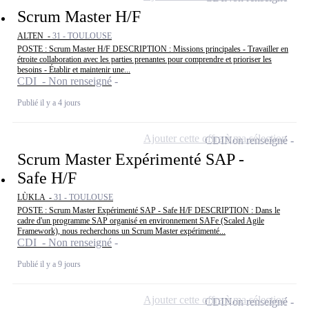
Scrum Master H/F
ALTEN -
31 - TOULOUSE
POSTE : Scrum Master H/F DESCRIPTION : Missions principales - Travailler en
étroite collaboration avec les parties prenantes pour comprendre et prioriser les
besoins - Établir et maintenir une...
CDI - Non renseigné
Publié il y a 4 jours
Ajouter cette offre à ma sélection
CDI
Non renseigné
Scrum Master Expérimenté SAP -
Safe H/F
LÙKLA -
31 - TOULOUSE
POSTE : Scrum Master Expérimenté SAP - Safe H/F DESCRIPTION : Dans le
cadre d'un programme SAP organisé en environnement SAFe (Scaled Agile
Framework), nous recherchons un Scrum Master expérimenté...
CDI - Non renseigné
Publié il y a 9 jours
Ajouter cette offre à ma sélection
CDI
Non renseigné