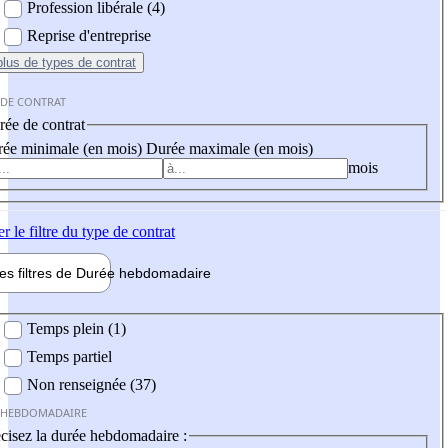
Profession libérale (4)
Reprise d'entreprise
plus
de types de contrat
 DE CONTRAT
ée de contrat
ée minimale (en mois)
Durée maximale (en mois)
mois
er
le filtre du type de contrat
les filtres de
Durée hebdo
madaire
 hebdomadaire
Temps plein (1)
Temps partiel
Non renseignée (37)
 HEBDOMADAIRE
cisez la durée hebdomadaire :