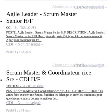
Ajouter cette offre à ma sélection
CDI
Non renseigné
Agile Leader - Scrum Master
Senior H/F
CGI -
31 - TOULOUSE
POSTE : Agile Leader - Scrum Master Senior H/F DESCRIPTION : Agile Leader /
Scrum Master Senior F/H Description de poste Rejoignez CGI et sa communauté
Agile pour accompagner les...
CDI - Non renseigné
Publié il y a 18 jours
Ajouter cette offre à ma sélection
CDI
Non renseigné
Scrum Master & Coordinateur-rice
Sre - CDI H/F
TOHTEM -
31 - TOULOUSE
POSTE : Scrum Master & Coordinateur-rice Sre - CDI H/F DESCRIPTION : Tu
aimes faire avancer une équipe, fluidifier les échanges et créer les conditions pour
que chacun-e puisse donner le meilleur de...
CDI - Non renseigné
Publié il y a 18 jours