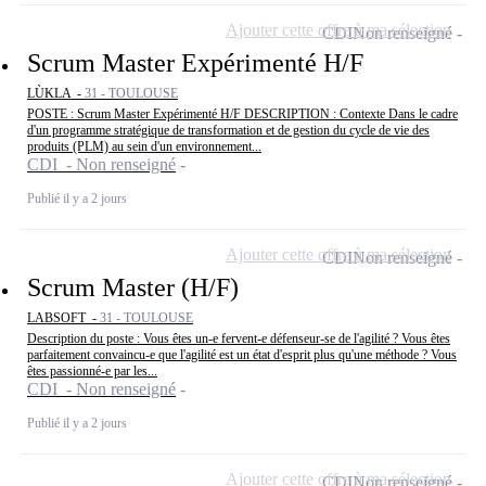
Ajouter cette offre à ma sélection
CDI
Non renseigné
Scrum Master Expérimenté H/F
LÙKLA -
31 - TOULOUSE
POSTE : Scrum Master Expérimenté H/F DESCRIPTION : Contexte Dans le cadre
d'un programme stratégique de transformation et de gestion du cycle de vie des
produits (PLM) au sein d'un environnement...
CDI - Non renseigné
Publié il y a 2 jours
Ajouter cette offre à ma sélection
CDI
Non renseigné
Scrum Master (H/F)
LABSOFT -
31 - TOULOUSE
Description du poste : Vous êtes un-e fervent-e défenseur-se de l'agilité ? Vous êtes
parfaitement convaincu-e que l'agilité est un état d'esprit plus qu'une méthode ? Vous
êtes passionné-e par les...
CDI - Non renseigné
Publié il y a 2 jours
Ajouter cette offre à ma sélection
CDI
Non renseigné