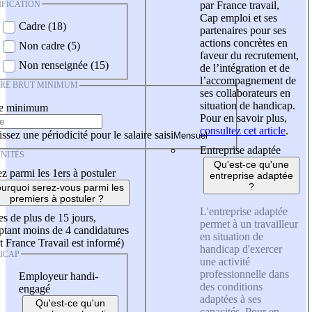
IFICATION
par France travail,
Cap emploi et ses
Cadre (18)
partenaires pour ses
actions concrètes en
Non cadre (5)
faveur du recrutement,
Non renseignée (15)
de l’intégration et de
l’accompagnement de
IRE BRUT MINIMUM
ses collaborateurs en
situation de handicap.
re minimum
Pour en savoir plus,
consultez cet article
.
ssez une périodicité pour le salaire saisi
Entreprise adaptée
NITÉS
Qu'est-ce qu'une
z parmi les 1ers à postuler
entreprise adaptée
?
urquoi serez-vous parmi les
premiers à postuler ?
L'entreprise adaptée
es de plus de 15 jours,
permet à un travailleur
tant moins de 4 candidatures
en situation de
t France Travail est informé)
handicap d'exercer
ICAP
une activité
professionnelle dans
Employeur handi-
des conditions
engagé
adaptées à ses
Qu'est-ce qu'un
capacités. Pour en