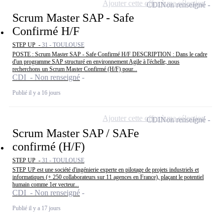
Ajouter cette offre à ma sélection
CDI
Non renseigné
Scrum Master SAP - Safe
Confirmé H/F
STEP UP -
31 - TOULOUSE
POSTE : Scrum Master SAP - Safe Confirmé H/F DESCRIPTION : Dans le cadre
d'un programme SAP structuré en environnement Agile à l'échelle, nous
recherchons un Scrum Master Confirmé (H/F) pour...
CDI - Non renseigné
Publié il y a 16 jours
Ajouter cette offre à ma sélection
CDI
Non renseigné
Scrum Master SAP / SAFe
confirmé (H/F)
STEP UP -
31 - TOULOUSE
STEP UP est une société d'ingénierie experte en pilotage de projets industriels et
informatiques (+ 250 collaborateurs sur 11 agences en France), plaçant le potentiel
humain comme 1er vecteur...
CDI - Non renseigné
Publié il y a 17 jours