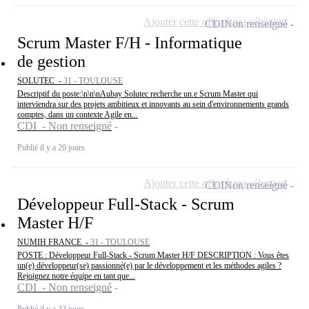
Ajouter cette offre à ma sélection
CDI
Non renseigné
Scrum Master F/H - Informatique
de gestion
SOLUTEC -
31 - TOULOUSE
Descriptif du poste:\n\n\nAubay Solutec recherche un.e Scrum Master qui
interviendra sur des projets ambitieux et innovants au sein d'environnements grands
comptes, dans un contexte Agile en...
CDI - Non renseigné
Publié il y a 20 jours
Ajouter cette offre à ma sélection
CDI
Non renseigné
Développeur Full-Stack - Scrum
Master H/F
NUMIH FRANCE -
31 - TOULOUSE
POSTE : Développeur Full-Stack - Scrum Master H/F DESCRIPTION : Vous êtes
un(e) développeur(se) passionné(e) par le développement et les méthodes agiles ?
Rejoignez notre équipe en tant que...
CDI - Non renseigné
Publié il y a 22 jours