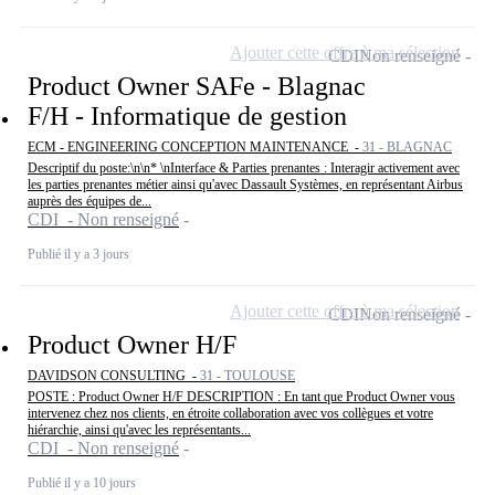
Ajouter cette offre à ma sélection
CDI
Non renseigné
Product Owner SAFe - Blagnac
F/H - Informatique de gestion
ECM - ENGINEERING CONCEPTION MAINTENANCE -
31 - BLAGNAC
Descriptif du poste:\n\n* \nInterface & Parties prenantes : Interagir activement avec
les parties prenantes métier ainsi qu'avec Dassault Systèmes, en représentant Airbus
auprès des équipes de...
CDI - Non renseigné
Publié il y a 3 jours
Ajouter cette offre à ma sélection
CDI
Non renseigné
Product Owner H/F
DAVIDSON CONSULTING -
31 - TOULOUSE
POSTE : Product Owner H/F DESCRIPTION : En tant que Product Owner vous
intervenez chez nos clients, en étroite collaboration avec vos collègues et votre
hiérarchie, ainsi qu'avec les représentants...
CDI - Non renseigné
Publié il y a 10 jours