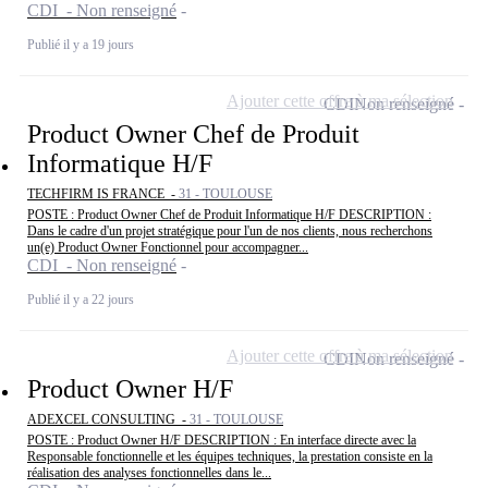
CDI - Non renseigné
Publié il y a 19 jours
Ajouter cette offre à ma sélection
CDI
Non renseigné
Product Owner Chef de Produit
Informatique H/F
TECHFIRM IS FRANCE -
31 - TOULOUSE
POSTE : Product Owner Chef de Produit Informatique H/F DESCRIPTION :
Dans le cadre d'un projet stratégique pour l'un de nos clients, nous recherchons
un(e) Product Owner Fonctionnel pour accompagner...
CDI - Non renseigné
Publié il y a 22 jours
Ajouter cette offre à ma sélection
CDI
Non renseigné
Product Owner H/F
ADEXCEL CONSULTING -
31 - TOULOUSE
POSTE : Product Owner H/F DESCRIPTION : En interface directe avec la
Responsable fonctionnelle et les équipes techniques, la prestation consiste en la
réalisation des analyses fonctionnelles dans le...