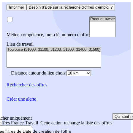
Imprimer
Besoin d'aide sur la recherche d'offres d'emploi ?
Métier, compétence, mot-clé, numéro d'offre
Lieu de travail
Distance autour du lieu choisi
Rechercher
des offres
Créer une alerte
Qui sont n
icher uniquement
 offres France Travail
Cette action recharge la liste des offres
les filtres de
Date de création
de l'offre