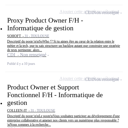
Ajouter cette offre à ma sélection
CDI
Non renseigné
Proxy Product Owner F/H -
Informatique de gestion
SOHOFT -
31 - TOULOUSE
Descriptif du poste:\n\nSoWho !? Si tu aimes être au cœur de la relation entre le
métier et la tech, que tu sais structurer un backlog autant que construire une stratégie
de tests pertinente. alors...
CDI - Non renseigné
Publié il y a 10 jours
Ajouter cette offre à ma sélection
CDI
Non renseigné
Product Owner et Support
Fonctionnel F/H - Informatique de
gestion
COLLEEN-IT -
31 - TOULOUSE
Descriptif du poste:\n\nLe poste\nVous souhaitez participer au développement d'une
entreprise collaborative et amener nos clients vers un numérique plus responsable ?
\nNous sommes à la recherche...