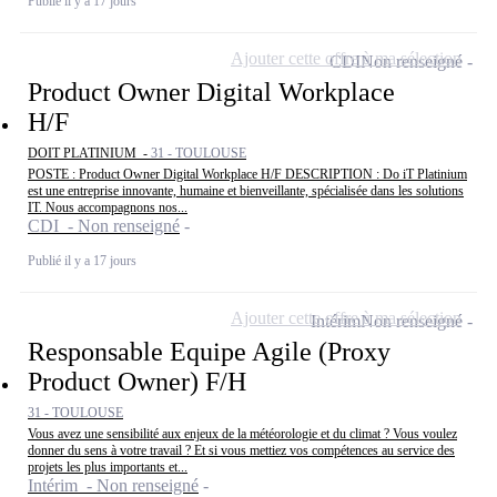
Publié il y a 17 jours
Ajouter cette offre à ma sélection
CDI
Non renseigné
Product Owner Digital Workplace
H/F
DOIT PLATINIUM -
31 - TOULOUSE
POSTE : Product Owner Digital Workplace H/F DESCRIPTION : Do iT Platinium
est une entreprise innovante, humaine et bienveillante, spécialisée dans les solutions
IT. Nous accompagnons nos...
CDI - Non renseigné
Publié il y a 17 jours
Ajouter cette offre à ma sélection
Intérim
Non renseigné
Responsable Equipe Agile (Proxy
Product Owner) F/H
31 - TOULOUSE
Vous avez une sensibilité aux enjeux de la météorologie et du climat ? Vous voulez
donner du sens à votre travail ? Et si vous mettiez vos compétences au service des
projets les plus importants et...
Intérim - Non renseigné