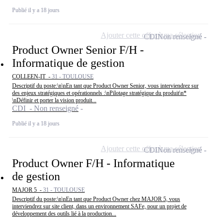
Publié il y a 18 jours
Ajouter cette offre à ma sélection
CDI
Non renseigné
Product Owner Senior F/H -
Informatique de gestion
COLLEEN-IT -
31 - TOULOUSE
Descriptif du poste:\n\nEn tant que Product Owner Senior, vous interviendrez sur
des enjeux stratégiques et opérationnels :\nPilotage stratégique du produit\n*
\nDéfinir et porter la vision produit...
CDI - Non renseigné
Publié il y a 18 jours
Ajouter cette offre à ma sélection
CDI
Non renseigné
Product Owner F/H - Informatique
de gestion
MAJOR 5 -
31 - TOULOUSE
Descriptif du poste:\n\nEn tant que Product Owner chez MAJOR 5, vous
interviendrez sur site client, dans un environnement SAFe, pour un projet de
développement des outils lié à la production...