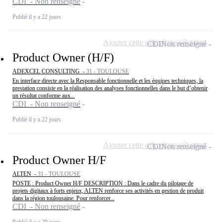
CDI - Non renseigné
Publié il y a 22 jours
Ajouter cette offre à ma sélection
CDI
Non renseigné
Product Owner (H/F)
ADEXCEL CONSULTING -
31 - TOULOUSE
En interface directe avec la Responsable fonctionnelle et les équipes techniques, la
prestation consiste en la réalisation des analyses fonctionnelles dans le but d’obtenir
un résultat conforme aux...
CDI - Non renseigné
Publié il y a 22 jours
Ajouter cette offre à ma sélection
CDI
Non renseigné
Product Owner H/F
ALTEN -
31 - TOULOUSE
POSTE : Product Owner H/F DESCRIPTION : Dans le cadre du pilotage de
projets digitaux à forts enjeux, ALTEN renforce ses activités en gestion de produit
dans la région toulousaine. Pour renforcer...
CDI - Non renseigné
Publié il y a 29 jours