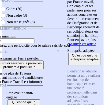
IFICATION
par France travail,
Cap emploi et ses
Cadre (20)
partenaires pour ses
actions concrètes en
Non cadre (3)
faveur du recrutement,
Non renseignée (5)
de l’intégration et de
l’accompagnement de
IRE BRUT MINIMUM
ses collaborateurs en
situation de handicap.
re minimum
Pour en savoir plus,
consultez cet article
.
ssez une périodicité pour le salaire saisi
Entreprise adaptée
NITÉS
Qu'est-ce qu'une
z parmi les 1ers à postuler
entreprise adaptée
?
urquoi serez-vous parmi les
premiers à postuler ?
L'entreprise adaptée
es de plus de 15 jours,
permet à un travailleur
tant moins de 4 candidatures
en situation de
t France Travail est informé)
handicap d'exercer
ICAP
une activité
professionnelle dans
Employeur handi-
des conditions
engagé
adaptées à ses
Qu'est-ce qu'un
capacités. Pour en