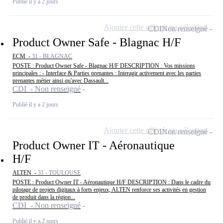
Publié il y a 2 jours
Ajouter cette offre à ma sélection
CDI
Non renseigné
Product Owner Safe - Blagnac H/F
ECM -
31 - BLAGNAC
POSTE : Product Owner Safe - Blagnac H/F DESCRIPTION : Vos missions
principales : - Interface & Parties prenantes : Interagir activement avec les parties
prenantes métier ainsi qu'avec Dassault...
CDI - Non renseigné
Publié il y a 2 jours
Ajouter cette offre à ma sélection
CDI
Non renseigné
Product Owner IT - Aéronautique
H/F
ALTEN -
31 - TOULOUSE
POSTE : Product Owner IT - Aéronautique H/F DESCRIPTION : Dans le cadre du
pilotage de projets digitaux à forts enjeux, ALTEN renforce ses activités en gestion
de produit dans la région...
CDI - Non renseigné
Publié il y a 2 jours