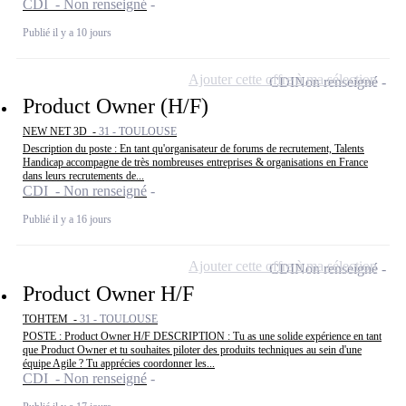
CDI - Non renseigné
Publié il y a 10 jours
Ajouter cette offre à ma sélection
CDI
Non renseigné
Product Owner (H/F)
NEW NET 3D -
31 - TOULOUSE
Description du poste : En tant qu'organisateur de forums de recrutement, Talents
Handicap accompagne de très nombreuses entreprises & organisations en France
dans leurs recrutements de...
CDI - Non renseigné
Publié il y a 16 jours
Ajouter cette offre à ma sélection
CDI
Non renseigné
Product Owner H/F
TOHTEM -
31 - TOULOUSE
POSTE : Product Owner H/F DESCRIPTION : Tu as une solide expérience en tant
que Product Owner et tu souhaites piloter des produits techniques au sein d'une
équipe Agile ? Tu apprécies coordonner les...
CDI - Non renseigné