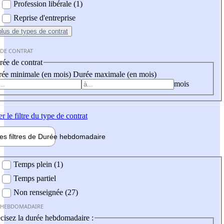
Profession libérale (1)
Reprise d'entreprise
plus
de types de contrat
 DE CONTRAT
ée de contrat
ée minimale (en mois)
Durée maximale (en mois)
mois
er
le filtre du type de contrat
les filtres de
Durée hebdo
madaire
 hebdomadaire
Temps plein (1)
Temps partiel
Non renseignée (27)
 HEBDOMADAIRE
cisez la durée hebdomadaire :