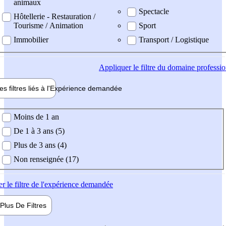
animaux
Spectacle
Hôtellerie - Restauration /
Tourisme / Animation
Sport
Immobilier
Transport / Logistique
Appliquer
le filtre du domaine professi
es filtres liés à l'
Expérience
demandée
ience demandée
Moins de 1 an
De 1 à 3 ans (5)
Plus de 3 ans (4)
Non renseignée (17)
er
le filtre de l'expérience demandée
Plus De
Filtres