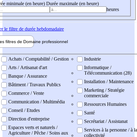
ée minimale (en heure)
Durée maximale (en heure)
heures
er
le filtre de durée hebdomadaire
les filtres de
Domaine pro
fessionnel
ne professionel
Achats / Comptabilité / Gestion
Industrie
Arts / Artisanat d'art
Informatique /
Télécommunication (28)
Banque / Assurance
Installation / Maintenance
Bâtiment / Travaux Publics
Marketing / Stratégie
Commerce / Vente
commerciale
Communication / Multimédia
Ressources Humaines
Conseil / Etudes
Santé
Direction d'entreprise
Secrétariat / Assistanat
Espaces verts et naturels /
Services à la personne / à l
Agriculture / Pêche / Soins aux
collectivité