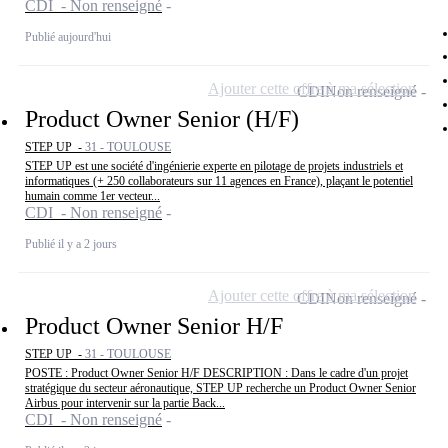
CDI - Non renseigné
Publié aujourd'hui
Ajouter cette offre à ma sélection
CDI
Non renseigné
Product Owner Senior (H/F)
STEP UP -
31 - TOULOUSE
STEP UP est une société d'ingénierie experte en pilotage de projets industriels et
informatiques (+ 250 collaborateurs sur 11 agences en France), plaçant le potentiel
humain comme 1er vecteur...
CDI - Non renseigné
Publié il y a 2 jours
Ajouter cette offre à ma sélection
CDI
Non renseigné
Product Owner Senior H/F
STEP UP -
31 - TOULOUSE
POSTE : Product Owner Senior H/F DESCRIPTION : Dans le cadre d'un projet
stratégique du secteur aéronautique, STEP UP recherche un Product Owner Senior
Airbus pour intervenir sur la partie Back...
CDI - Non renseigné