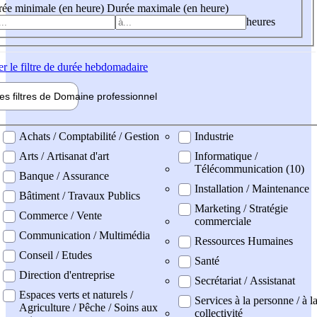
ée minimale (en heure)
Durée maximale (en heure)
heures
er
le filtre de durée hebdomadaire
les filtres de
Domaine pro
fessionnel
ne professionel
Achats / Comptabilité / Gestion
Industrie
Arts / Artisanat d'art
Informatique /
Télécommunication (10)
Banque / Assurance
Installation / Maintenance
Bâtiment / Travaux Publics
Marketing / Stratégie
Commerce / Vente
commerciale
Communication / Multimédia
Ressources Humaines
Conseil / Etudes
Santé
Direction d'entreprise
Secrétariat / Assistanat
Espaces verts et naturels /
Services à la personne / à l
Agriculture / Pêche / Soins aux
collectivité