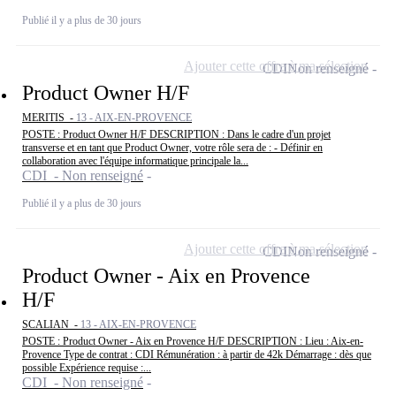
Publié il y a plus de 30 jours
Ajouter cette offre à ma sélection
CDI
Non renseigné
Product Owner H/F
MERITIS -
13 - AIX-EN-PROVENCE
POSTE : Product Owner H/F DESCRIPTION : Dans le cadre d'un projet
transverse et en tant que Product Owner, votre rôle sera de : - Définir en
collaboration avec l'équipe informatique principale la...
CDI - Non renseigné
Publié il y a plus de 30 jours
Ajouter cette offre à ma sélection
CDI
Non renseigné
Product Owner - Aix en Provence
H/F
SCALIAN -
13 - AIX-EN-PROVENCE
POSTE : Product Owner - Aix en Provence H/F DESCRIPTION : Lieu : Aix-en-
Provence Type de contrat : CDI Rémunération : à partir de 42k Démarrage : dès que
possible Expérience requise :...
CDI - Non renseigné