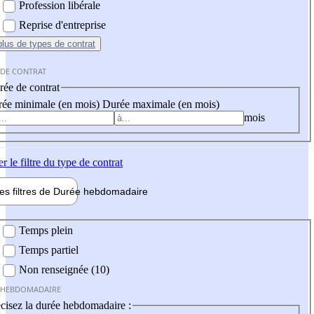
Profession libérale
Reprise d'entreprise
plus
de types de contrat
 DE CONTRAT
ée de contrat
ée minimale (en mois)
Durée maximale (en mois)
mois
er
le filtre du type de contrat
les filtres de
Durée hebdo
madaire
 hebdomadaire
Temps plein
Temps partiel
Non renseignée (10)
 HEBDOMADAIRE
cisez la durée hebdomadaire :