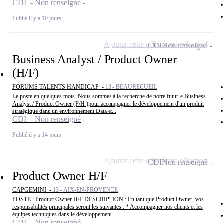
CDI - Non renseigné
Publié il y a 10 jours
Ajouter cette offre à ma sélection
CDI
Non renseigné
Business Analyst / Product Owner
(H/F)
FORUMS TALENTS HANDICAP -
13 - BEAURECUEIL
Le poste en quelques mots :Nous sommes à la recherche de notre futur-e Business
Analyst / Product Owner (F/H )pour accompagner le développement d'un produit
stratégique dans un environnement Data et...
CDI - Non renseigné
Publié il y a 14 jours
Ajouter cette offre à ma sélection
CDI
Non renseigné
Product Owner H/F
CAPGEMINI -
13 - AIX-EN-PROVENCE
POSTE : Product Owner H/F DESCRIPTION : En tant que Product Owner, vos
responsabilités principales seront les suivantes : * Accompagner nos clients et les
équipes techniques dans le développement...
CDI - Non renseigné