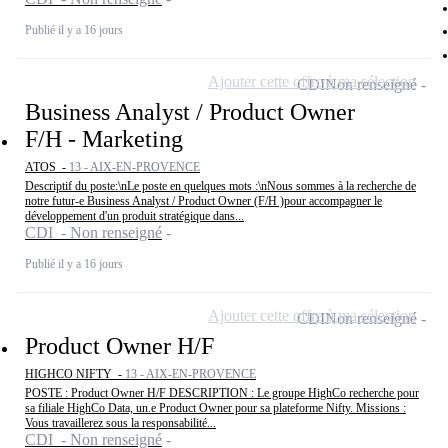
Publié il y a 16 jours
Ajouter cette offre à ma sélection
CDI
Non renseigné
Business Analyst / Product Owner
F/H - Marketing
ATOS -
13 - AIX-EN-PROVENCE
Descriptif du poste:\nLe poste en quelques mots :\nNous sommes à la recherche de
notre futur-e Business Analyst / Product Owner (F/H )pour accompagner le
développement d'un produit stratégique dans...
CDI - Non renseigné
Publié il y a 16 jours
Ajouter cette offre à ma sélection
CDI
Non renseigné
Product Owner H/F
HIGHCO NIFTY -
13 - AIX-EN-PROVENCE
POSTE : Product Owner H/F DESCRIPTION : Le groupe HighCo recherche pour
sa filiale HighCo Data, un.e Product Owner pour sa plateforme Nifty. Missions :
Vous travaillerez sous la responsabilité...
CDI - Non renseigné