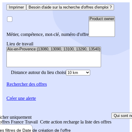
Imprimer
Besoin d'aide sur la recherche d'offres d'emploi ?
Métier, compétence, mot-clé, numéro d'offre
Lieu de travail
Distance autour du lieu choisi
Rechercher
des offres
Créer une alerte
Qui sont n
icher uniquement
 offres France Travail
Cette action recharge la liste des offres
les filtres de
Date de création
de l'offre