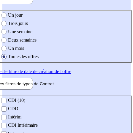
e création de l'offre
Un jour
Trois jours
Une semaine
Deux semaines
Un mois
Toutes les offres
er
le filtre de date de création de l'offre
les filtres de types de
Contrat
de contrat
CDI (10)
CDD
Intérim
CDI Intérimaire