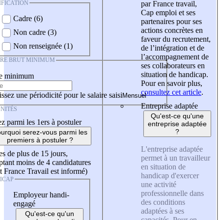
IFICATION
par France travail,
Cap emploi et ses
Cadre (6)
partenaires pour ses
actions concrètes en
Non cadre (3)
faveur du recrutement,
Non renseignée (1)
de l’intégration et de
l’accompagnement de
IRE BRUT MINIMUM
ses collaborateurs en
situation de handicap.
re minimum
Pour en savoir plus,
consultez cet article
.
ssez une périodicité pour le salaire saisi
Entreprise adaptée
NITÉS
Qu'est-ce qu'une
z parmi les 1ers à postuler
entreprise adaptée
?
urquoi serez-vous parmi les
premiers à postuler ?
L'entreprise adaptée
es de plus de 15 jours,
permet à un travailleur
tant moins de 4 candidatures
en situation de
t France Travail est informé)
handicap d'exercer
ICAP
une activité
professionnelle dans
Employeur handi-
des conditions
engagé
adaptées à ses
Qu'est-ce qu'un
capacités. Pour en