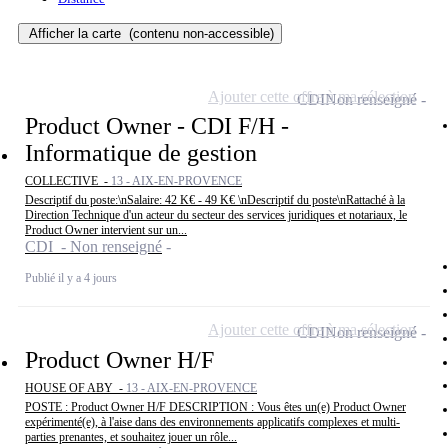
Afficher la carte
(contenu non-accessible)
Ajouter cette offre à ma sélection
CDI
Non renseigné
Product Owner - CDI F/H -
Informatique de gestion
COLLECTIVE -
13 - AIX-EN-PROVENCE
Descriptif du poste:\nSalaire: 42 K€ - 49 K€ \nDescriptif du poste\nRattaché à la
Direction Technique d'un acteur du secteur des services juridiques et notariaux, le
Product Owner intervient sur un...
CDI - Non renseigné
Publié il y a 4 jours
Ajouter cette offre à ma sélection
CDI
Non renseigné
Product Owner H/F
HOUSE OF ABY -
13 - AIX-EN-PROVENCE
POSTE : Product Owner H/F DESCRIPTION : Vous êtes un(e) Product Owner
expérimenté(e), à l'aise dans des environnements applicatifs complexes et multi-
parties prenantes, et souhaitez jouer un rôle...