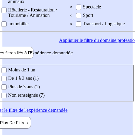
animaux
Spectacle
Hôtellerie - Restauration /
Tourisme / Animation
Sport
Immobilier
Transport / Logistique
Appliquer
le filtre du domaine professi
es filtres liés à l'
Expérience
demandée
ience demandée
Moins de 1 an
De 1 à 3 ans (1)
Plus de 3 ans (1)
Non renseignée (7)
er
le filtre de l'expérience demandée
Plus De
Filtres