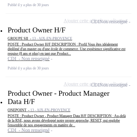
Publié il y a plus de 30 jours
Ajouter cette offre à ma sélection
CDI
Non renseigné
Product Owner H/F
GROUPE SII -
13 - AIX-EN-PROVENCE
POSTE : Product Owner H/F DESCRIPTION : Profil Vous êtes idéalement
diplômé d'un master ou d'une école de commerce. Une expérience significative est
requise (8 ans et plus) en tant que Product...
CDI - Non renseigné
Publié il y a plus de 30 jours
Ajouter cette offre à ma sélection
CDI
Non renseigné
Product Owner - Product Manager
Data H/F
ONEPOINT -
13 - AIX-EN-PROVENCE
POSTE : Product Owner - Product Manager Data H/F DESCRIPTION : Au-delà
de la RSE, nous avons développé notre propre approche, RESET, qui englobe
l'ensemble de nos engagements en matière de...
CDI - Non renseigné