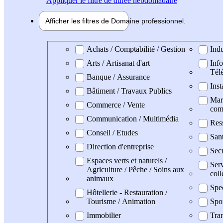
Appliquer
le filtre de durée hebdomadaire
Afficher les filtres de
Domaine pro
fessionnel
Domaine professionel
Achats / Comptabilité / Gestion
Indu
Arts / Artisanat d'art
Info
Tél
Banque / Assurance
Inst
Bâtiment / Travaux Publics
Mark
Commerce / Vente
com
Communication / Multimédia
Res
Conseil / Etudes
San
Direction d'entreprise
Secr
Espaces verts et naturels /
Serv
Agriculture / Pêche / Soins aux
coll
animaux
Spe
Hôtellerie - Restauration /
Tourisme / Animation
Spo
Immobilier
Tran