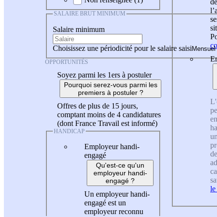
de
l
SALAIRE BRUT MINIMUM
se
si
Salaire minimum
Po
co
Choisissez une périodicité pour le salaire saisi
En
OPPORTUNITÉS
Soyez parmi les 1ers à postuler
Pourquoi serez-vous parmi les
premiers à postuler ?
L'
Offres de plus de 15 jours,
pe
comptant moins de 4 candidatures
en
(dont France Travail est informé)
ha
HANDICAP
un
pr
Employeur handi-
de
engagé
ad
Qu'est-ce qu'un
ca
employeur handi-
sa
engagé ?
le
Un employeur handi-
engagé est un
employeur reconnu