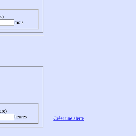
s)
mois
ure)
heures
Créer une alerte