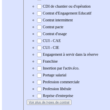
CDI de chantier ou d'opération
Contrat d'Engagement Educatif
Contrat intermittent
Contrat pacte
Contrat d'usage
CUI - CAE
CUI - CIE
Engagement à servir dans la réserve
Franchise
Insertion par l'activ.éco.
Portage salarial
Profession commerciale
Profession libérale
Reprise d'entreprise
Voir plus
de types de contrat