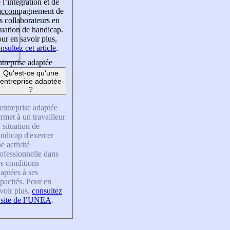
 l’intégration et de
’accompagnement de
s collaborateurs en
tuation de handicap.
ur en savoir plus,
nsultez cet article
.
treprise adaptée
Qu'est-ce qu'une
entreprise adaptée
?
entreprise adaptée
rmet à un travailleur
 situation de
ndicap d'exercer
e activité
ofessionnelle dans
s conditions
aptées à ses
pacités. Pour en
voir plus,
consultez
 site de l’UNEA
.