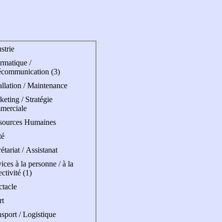
strie
rmatique /
écommunication (3)
allation / Maintenance
eting / Stratégie
merciale
sources Humaines
té
étariat / Assistanat
ices à la personne / à la
ectivité (1)
ctacle
rt
sport / Logistique