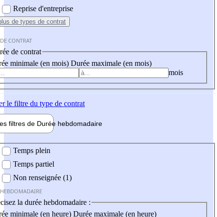
Reprise d'entreprise
plus
de types de contrat
 DE CONTRAT
ée de contrat
ée minimale (en mois)
Durée maximale (en mois)
mois
er
le filtre du type de contrat
les filtres de
Durée hebdo
madaire
 hebdomadaire
Temps plein
Temps partiel
Non renseignée (1)
 HEBDOMADAIRE
cisez la durée hebdomadaire :
ée minimale (en heure)
Durée maximale (en heure)