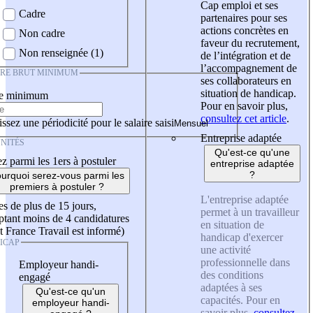
Cap emploi et ses
Cadre
partenaires pour ses
actions concrètes en
Non cadre
faveur du recrutement,
Non renseignée (1)
de l’intégration et de
l’accompagnement de
IRE BRUT MINIMUM
ses collaborateurs en
situation de handicap.
re minimum
Pour en savoir plus,
consultez cet article
.
ssez une périodicité pour le salaire saisi
Entreprise adaptée
NITÉS
Qu'est-ce qu'une
z parmi les 1ers à postuler
entreprise adaptée
?
urquoi serez-vous parmi les
premiers à postuler ?
L'entreprise adaptée
es de plus de 15 jours,
permet à un travailleur
tant moins de 4 candidatures
en situation de
t France Travail est informé)
handicap d'exercer
ICAP
une activité
professionnelle dans
Employeur handi-
des conditions
engagé
adaptées à ses
Qu'est-ce qu'un
capacités. Pour en
employeur handi-
savoir plus,
consultez