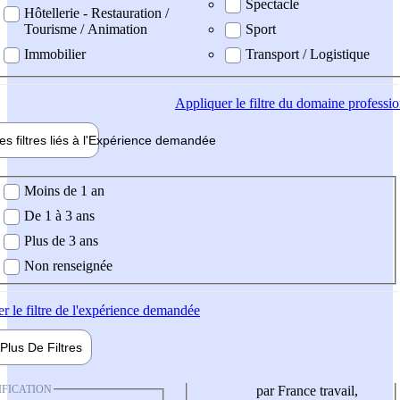
Spectacle
Hôtellerie - Restauration /
Tourisme / Animation
Sport
Immobilier
Transport / Logistique
Appliquer
le filtre du domaine professi
es filtres liés à l'
Expérience
demandée
ience demandée
Moins de 1 an
De 1 à 3 ans
Plus de 3 ans
Non renseignée
er
le filtre de l'expérience demandée
Plus De
Filtres
IFICATION
par France travail,