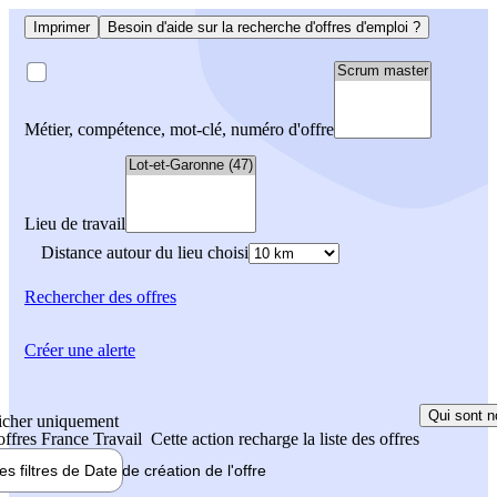
Imprimer
Besoin d'aide sur la recherche d'offres d'emploi ?
Métier, compétence, mot-clé, numéro d'offre
Lieu de travail
Distance autour du lieu choisi
Rechercher
des offres
Créer une alerte
Qui sont n
icher uniquement
 offres France Travail
Cette action recharge la liste des offres
les filtres de
Date de création
de l'offre