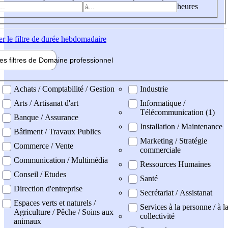
heures
er
le filtre de durée hebdomadaire
les filtres de
Domaine pro
fessionnel
ne professionel
Achats / Comptabilité / Gestion
Industrie
Arts / Artisanat d'art
Informatique /
Télécommunication (1)
Banque / Assurance
Installation / Maintenance
Bâtiment / Travaux Publics
Marketing / Stratégie
Commerce / Vente
commerciale
Communication / Multimédia
Ressources Humaines
Conseil / Etudes
Santé
Direction d'entreprise
Secrétariat / Assistanat
Espaces verts et naturels /
Services à la personne / à l
Agriculture / Pêche / Soins aux
collectivité
animaux