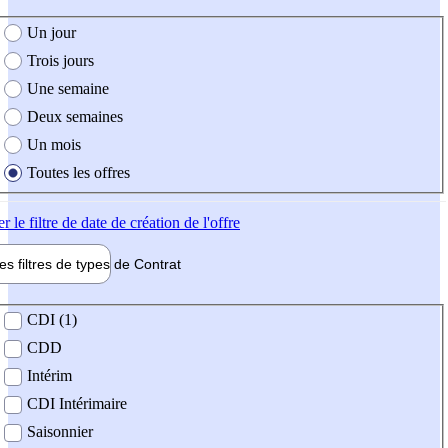
e création de l'offre
Un jour
Trois jours
Une semaine
Deux semaines
Un mois
Toutes les offres
er
le filtre de date de création de l'offre
les filtres de types de
Contrat
de contrat
CDI (1)
CDD
Intérim
CDI Intérimaire
Saisonnier