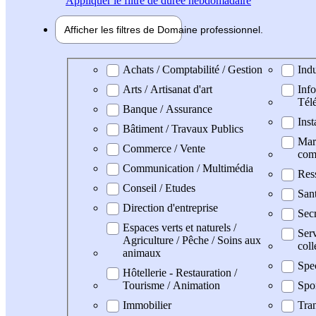
Appliquer
le filtre de durée hebdomadaire
Afficher les filtres de
Domaine pro
fessionnel
Domaine professionel
Achats / Comptabilité / Gestion
Indu
Arts / Artisanat d'art
Info
Tél
Banque / Assurance
Inst
Bâtiment / Travaux Publics
Mark
Commerce / Vente
com
Communication / Multimédia
Res
Conseil / Etudes
San
Direction d'entreprise
Secr
Espaces verts et naturels /
Serv
Agriculture / Pêche / Soins aux
coll
animaux
Spe
Hôtellerie - Restauration /
Tourisme / Animation
Spo
Immobilier
Tran