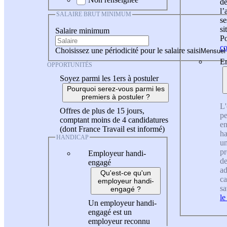
de
l
SALAIRE BRUT MINIMUM
se
si
Salaire minimum
Po
co
Choisissez une périodicité pour le salaire saisi
En
OPPORTUNITÉS
Soyez parmi les 1ers à postuler
Pourquoi serez-vous parmi les
premiers à postuler ?
L'
Offres de plus de 15 jours,
pe
comptant moins de 4 candidatures
en
(dont France Travail est informé)
ha
HANDICAP
un
pr
Employeur handi-
de
engagé
ad
Qu'est-ce qu'un
ca
employeur handi-
sa
engagé ?
le
Un employeur handi-
engagé est un
employeur reconnu