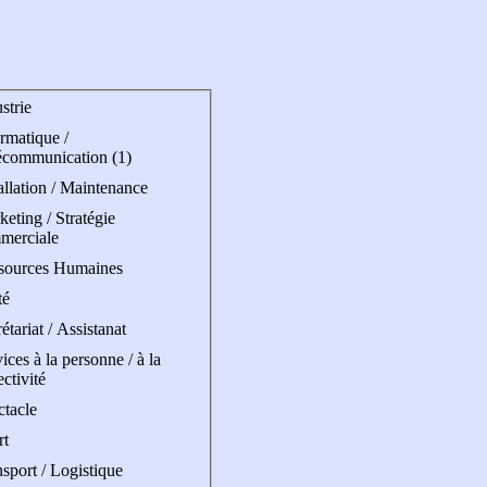
strie
rmatique /
écommunication (1)
allation / Maintenance
eting / Stratégie
merciale
sources Humaines
té
étariat / Assistanat
ices à la personne / à la
ectivité
ctacle
rt
sport / Logistique