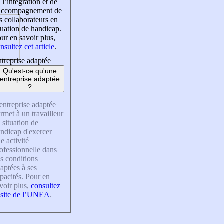
 l’intégration et de
’accompagnement de
s collaborateurs en
tuation de handicap.
ur en savoir plus,
nsultez cet article
.
treprise adaptée
Qu'est-ce qu'une
entreprise adaptée
?
entreprise adaptée
rmet à un travailleur
 situation de
ndicap d'exercer
e activité
ofessionnelle dans
s conditions
aptées à ses
pacités. Pour en
voir plus,
consultez
 site de l’UNEA
.