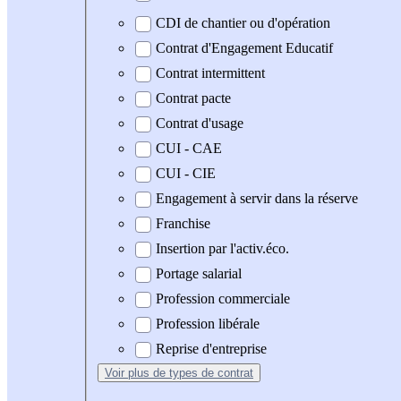
CDI de chantier ou d'opération
Contrat d'Engagement Educatif
Contrat intermittent
Contrat pacte
Contrat d'usage
CUI - CAE
CUI - CIE
Engagement à servir dans la réserve
Franchise
Insertion par l'activ.éco.
Portage salarial
Profession commerciale
Profession libérale
Reprise d'entreprise
Voir plus
de types de contrat