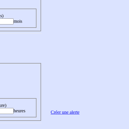
s)
mois
ure)
heures
Créer une alerte