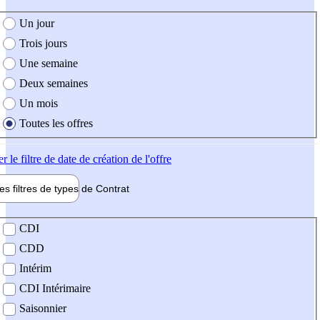
e création de l'offre
Un jour
Trois jours
Une semaine
Deux semaines
Un mois
Toutes les offres
er
le filtre de date de création de l'offre
les filtres de types de
Contrat
de contrat
CDI
CDD
Intérim
CDI Intérimaire
Saisonnier