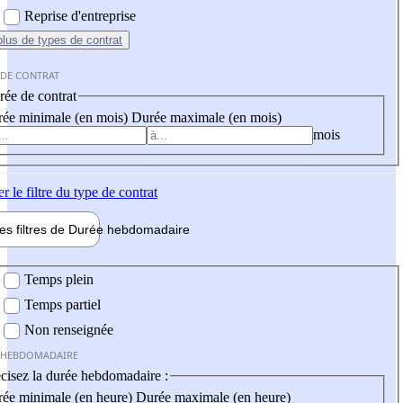
Reprise d'entreprise
plus
de types de contrat
 DE CONTRAT
ée de contrat
ée minimale (en mois)
Durée maximale (en mois)
mois
er
le filtre du type de contrat
les filtres de
Durée hebdo
madaire
 hebdomadaire
Temps plein
Temps partiel
Non renseignée
 HEBDOMADAIRE
cisez la durée hebdomadaire :
ée minimale (en heure)
Durée maximale (en heure)