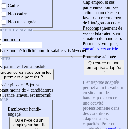
Cap emploi et ses
Cadre
partenaires pour ses
actions concrètes en
Non cadre
faveur du recrutement,
Non renseignée
de l’intégration et de
l’accompagnement de
IRE BRUT MINIMUM
ses collaborateurs en
situation de handicap.
re minimum
Pour en savoir plus,
consultez cet article
.
ssez une périodicité pour le salaire saisi
Entreprise adaptée
NITÉS
Qu'est-ce qu'une
z parmi les 1ers à postuler
entreprise adaptée
?
urquoi serez-vous parmi les
premiers à postuler ?
L'entreprise adaptée
es de plus de 15 jours,
permet à un travailleur
tant moins de 4 candidatures
en situation de
t France Travail est informé)
handicap d'exercer
ICAP
une activité
professionnelle dans
Employeur handi-
des conditions
engagé
adaptées à ses
Qu'est-ce qu'un
capacités. Pour en
employeur handi-
savoir plus,
consultez