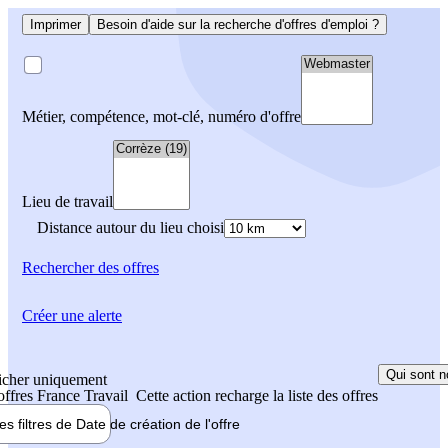
Imprimer
Besoin d'aide sur la recherche d'offres d'emploi ?
Métier, compétence, mot-clé, numéro d'offre
Lieu de travail
Distance autour du lieu choisi
Rechercher
des offres
Créer une alerte
Qui sont n
icher uniquement
 offres France Travail
Cette action recharge la liste des offres
les filtres de
Date de création
de l'offre