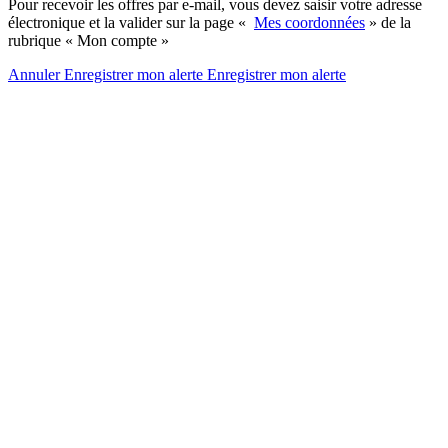
Pour recevoir les offres par e-mail, vous devez saisir votre adresse
électronique et la valider sur la page «
Mes coordonnées
» de la
rubrique « Mon compte »
Annuler
Enregistrer mon alerte
Enregistrer
mon alerte