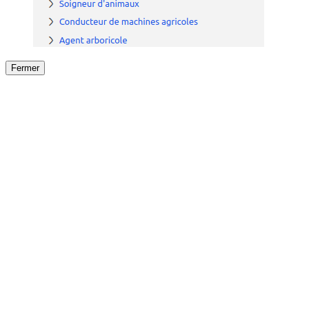
Fermer
Fermer
le détail de l'offre
/
Offre
sur
Offre précéden