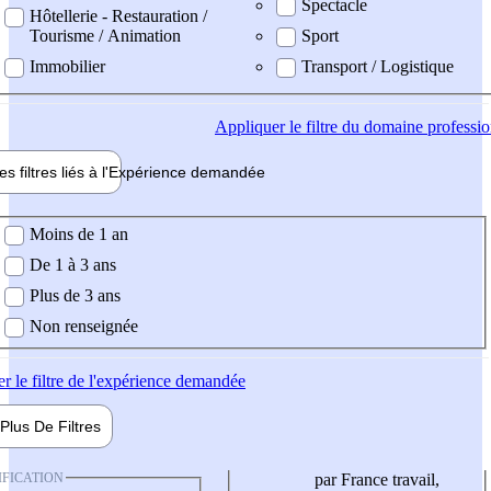
Spectacle
Hôtellerie - Restauration /
Tourisme / Animation
Sport
Immobilier
Transport / Logistique
Appliquer
le filtre du domaine professi
es filtres liés à l'
Expérience
demandée
ience demandée
Moins de 1 an
De 1 à 3 ans
Plus de 3 ans
Non renseignée
er
le filtre de l'expérience demandée
Plus De
Filtres
IFICATION
par France travail,