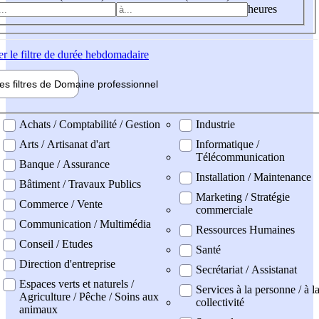
heures
er
le filtre de durée hebdomadaire
les filtres de
Domaine pro
fessionnel
ne professionel
Achats / Comptabilité / Gestion
Industrie
Arts / Artisanat d'art
Informatique /
Télécommunication
Banque / Assurance
Installation / Maintenance
Bâtiment / Travaux Publics
Marketing / Stratégie
Commerce / Vente
commerciale
Communication / Multimédia
Ressources Humaines
Conseil / Etudes
Santé
Direction d'entreprise
Secrétariat / Assistanat
Espaces verts et naturels /
Services à la personne / à l
Agriculture / Pêche / Soins aux
collectivité
animaux