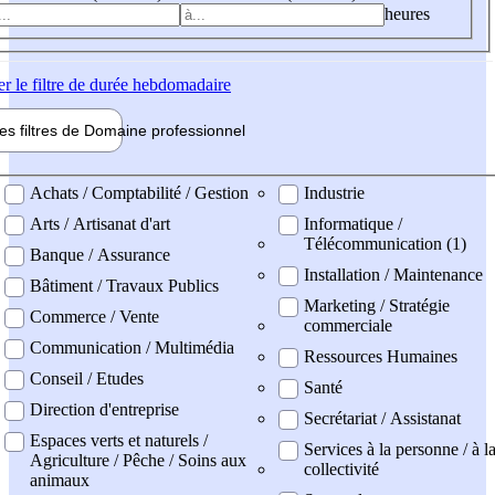
heures
er
le filtre de durée hebdomadaire
les filtres de
Domaine pro
fessionnel
ne professionel
Achats / Comptabilité / Gestion
Industrie
Arts / Artisanat d'art
Informatique /
Télécommunication (1)
Banque / Assurance
Installation / Maintenance
Bâtiment / Travaux Publics
Marketing / Stratégie
Commerce / Vente
commerciale
Communication / Multimédia
Ressources Humaines
Conseil / Etudes
Santé
Direction d'entreprise
Secrétariat / Assistanat
Espaces verts et naturels /
Services à la personne / à l
Agriculture / Pêche / Soins aux
collectivité
animaux