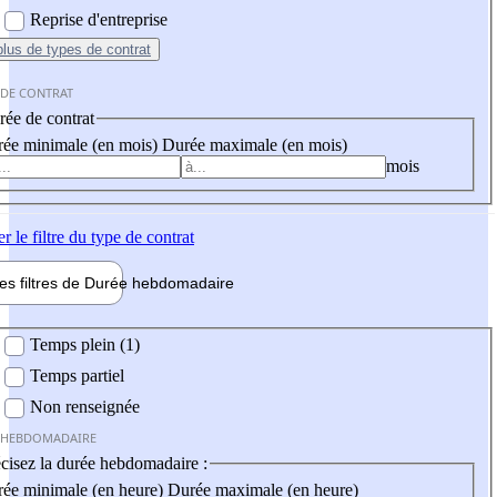
Reprise d'entreprise
plus
de types de contrat
 DE CONTRAT
ée de contrat
ée minimale (en mois)
Durée maximale (en mois)
mois
er
le filtre du type de contrat
les filtres de
Durée hebdo
madaire
 hebdomadaire
Temps plein (1)
Temps partiel
Non renseignée
 HEBDOMADAIRE
cisez la durée hebdomadaire :
ée minimale (en heure)
Durée maximale (en heure)