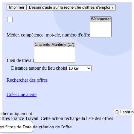
Imprimer
Besoin d'aide sur la recherche d'offres d'emploi ?
Métier, compétence, mot-clé, numéro d'offre
Lieu de travail
Distance autour du lieu choisi
Rechercher
des offres
Créer une alerte
Qui sont n
icher uniquement
 offres France Travail
Cette action recharge la liste des offres
les filtres de
Date de création
de l'offre