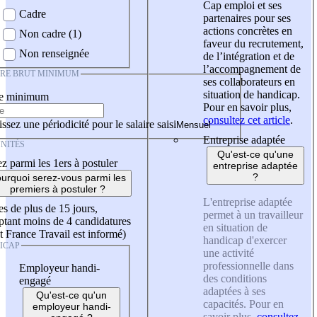
Cap emploi et ses
Cadre
partenaires pour ses
actions concrètes en
Non cadre (1)
faveur du recrutement,
Non renseignée
de l’intégration et de
l’accompagnement de
IRE BRUT MINIMUM
ses collaborateurs en
situation de handicap.
re minimum
Pour en savoir plus,
consultez cet article
.
ssez une périodicité pour le salaire saisi
Entreprise adaptée
NITÉS
Qu'est-ce qu'une
z parmi les 1ers à postuler
entreprise adaptée
?
urquoi serez-vous parmi les
premiers à postuler ?
L'entreprise adaptée
es de plus de 15 jours,
permet à un travailleur
tant moins de 4 candidatures
en situation de
t France Travail est informé)
handicap d'exercer
ICAP
une activité
professionnelle dans
Employeur handi-
des conditions
engagé
adaptées à ses
Qu'est-ce qu'un
capacités. Pour en
employeur handi-
savoir plus,
consultez