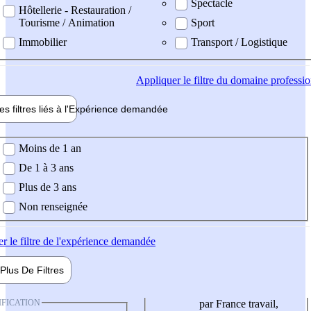
Spectacle
Hôtellerie - Restauration /
Tourisme / Animation
Sport
Immobilier
Transport / Logistique
Appliquer
le filtre du domaine professi
es filtres liés à l'
Expérience
demandée
ience demandée
Moins de 1 an
De 1 à 3 ans
Plus de 3 ans
Non renseignée
er
le filtre de l'expérience demandée
Plus De
Filtres
IFICATION
par France travail,