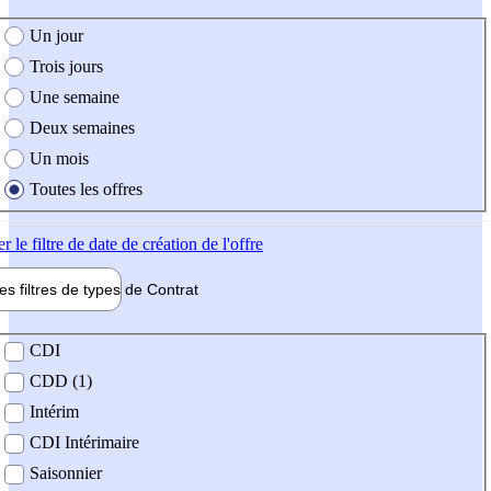
e création de l'offre
Un jour
Trois jours
Une semaine
Deux semaines
Un mois
Toutes les offres
er
le filtre de date de création de l'offre
les filtres de types de
Contrat
de contrat
CDI
CDD (1)
Intérim
CDI Intérimaire
Saisonnier