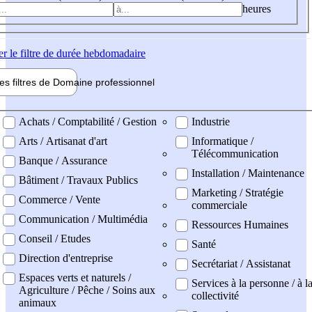
heures
er
le filtre de durée hebdomadaire
les filtres de
Domaine pro
fessionnel
ne professionel
Achats / Comptabilité / Gestion
Industrie
Arts / Artisanat d'art
Informatique /
Télécommunication
Banque / Assurance
Installation / Maintenance
Bâtiment / Travaux Publics
Marketing / Stratégie
Commerce / Vente
commerciale
Communication / Multimédia
Ressources Humaines
Conseil / Etudes
Santé
Direction d'entreprise
Secrétariat / Assistanat
Espaces verts et naturels /
Services à la personne / à l
Agriculture / Pêche / Soins aux
collectivité
animaux