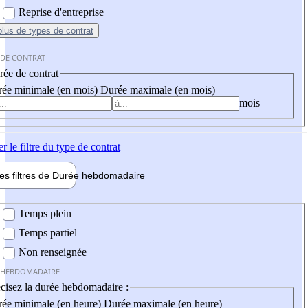
Reprise d'entreprise
plus
de types de contrat
 DE CONTRAT
ée de contrat
ée minimale (en mois)
Durée maximale (en mois)
mois
er
le filtre du type de contrat
les filtres de
Durée hebdo
madaire
 hebdomadaire
Temps plein
Temps partiel
Non renseignée
 HEBDOMADAIRE
cisez la durée hebdomadaire :
ée minimale (en heure)
Durée maximale (en heure)