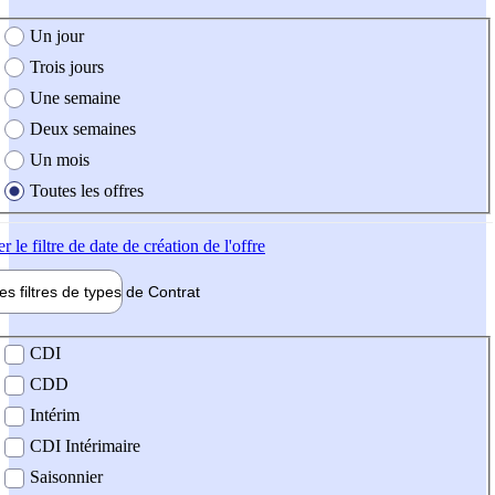
e création de l'offre
Un jour
Trois jours
Une semaine
Deux semaines
Un mois
Toutes les offres
er
le filtre de date de création de l'offre
les filtres de types de
Contrat
de contrat
CDI
CDD
Intérim
CDI Intérimaire
Saisonnier