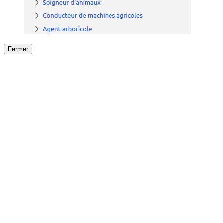
Fermer
Fermer
le détail de l'offre
/
Offre
sur
Offre précéden