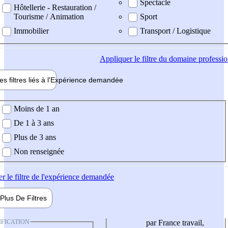
Spectacle
Hôtellerie - Restauration /
Tourisme / Animation
Sport
Immobilier
Transport / Logistique
Appliquer
le filtre du domaine professi
es filtres liés à l'
Expérience
demandée
ience demandée
Moins de 1 an
De 1 à 3 ans
Plus de 3 ans
Non renseignée
er
le filtre de l'expérience demandée
Plus De
Filtres
IFICATION
par France travail,