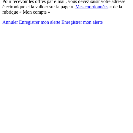
Pour recevoir les offres par e-mail, vous devez saisir votre adresse
électronique et la valider sur la page «
Mes coordonnées
» de la
rubrique « Mon compte »
Annuler
Enregistrer mon alerte
Enregistrer
mon alerte