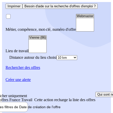
Imprimer
Besoin d'aide sur la recherche d'offres d'emploi ?
Métier, compétence, mot-clé, numéro d'offre
Lieu de travail
Distance autour du lieu choisi
Rechercher
des offres
Créer une alerte
Qui sont n
icher uniquement
 offres France Travail
Cette action recharge la liste des offres
les filtres de
Date de création
de l'offre