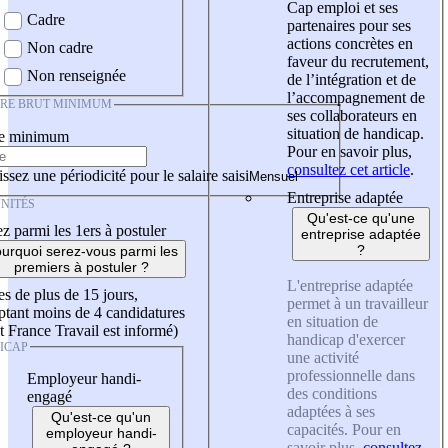
Cap emploi et ses
Cadre
partenaires pour ses
actions concrètes en
Non cadre
faveur du recrutement,
Non renseignée
de l’intégration et de
l’accompagnement de
IRE BRUT MINIMUM
ses collaborateurs en
situation de handicap.
re minimum
Pour en savoir plus,
consultez cet article
.
ssez une périodicité pour le salaire saisi
Entreprise adaptée
NITÉS
Qu'est-ce qu'une
z parmi les 1ers à postuler
entreprise adaptée
?
urquoi serez-vous parmi les
premiers à postuler ?
L'entreprise adaptée
es de plus de 15 jours,
permet à un travailleur
tant moins de 4 candidatures
en situation de
t France Travail est informé)
handicap d'exercer
ICAP
une activité
professionnelle dans
Employeur handi-
des conditions
engagé
adaptées à ses
Qu'est-ce qu'un
capacités. Pour en
employeur handi-
savoir plus,
consultez