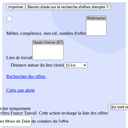
Imprimer
Besoin d'aide sur la recherche d'offres d'emploi ?
Métier, compétence, mot-clé, numéro d'offre
Lieu de travail
Distance autour du lieu choisi
Rechercher
des offres
Créer une alerte
Qui sont n
icher uniquement
 offres France Travail
Cette action recharge la liste des offres
les filtres de
Date de création
de l'offre