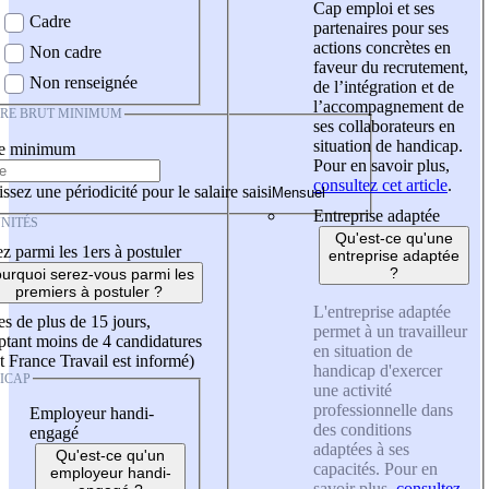
Cap emploi et ses
Cadre
partenaires pour ses
actions concrètes en
Non cadre
faveur du recrutement,
Non renseignée
de l’intégration et de
l’accompagnement de
IRE BRUT MINIMUM
ses collaborateurs en
situation de handicap.
re minimum
Pour en savoir plus,
consultez cet article
.
ssez une périodicité pour le salaire saisi
Entreprise adaptée
NITÉS
Qu'est-ce qu'une
z parmi les 1ers à postuler
entreprise adaptée
?
urquoi serez-vous parmi les
premiers à postuler ?
L'entreprise adaptée
es de plus de 15 jours,
permet à un travailleur
tant moins de 4 candidatures
en situation de
t France Travail est informé)
handicap d'exercer
ICAP
une activité
professionnelle dans
Employeur handi-
des conditions
engagé
adaptées à ses
Qu'est-ce qu'un
capacités. Pour en
employeur handi-
savoir plus,
consultez