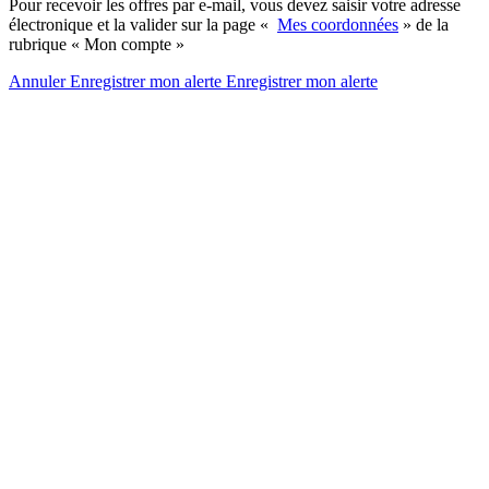
Pour recevoir les offres par e-mail, vous devez saisir votre adresse
électronique et la valider sur la page «
Mes coordonnées
» de la
rubrique « Mon compte »
Annuler
Enregistrer mon alerte
Enregistrer
mon alerte