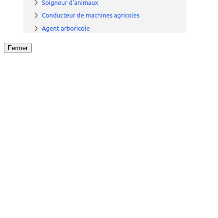
Fermer
Fermer
le détail de l'offre
/
Offre
sur
Offre précéden