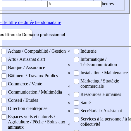
heures
er
le filtre de durée hebdomadaire
les filtres de
Domaine pro
fessionnel
ne professionel
Achats / Comptabilité / Gestion
Industrie
Arts / Artisanat d'art
Informatique /
Télécommunication
Banque / Assurance
Installation / Maintenance
Bâtiment / Travaux Publics
Marketing / Stratégie
Commerce / Vente
commerciale
Communication / Multimédia
Ressources Humaines
Conseil / Etudes
Santé
Direction d'entreprise
Secrétariat / Assistanat
Espaces verts et naturels /
Services à la personne / à l
Agriculture / Pêche / Soins aux
collectivité
animaux