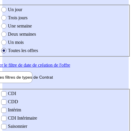
e création de l'offre
Un jour
Trois jours
Une semaine
Deux semaines
Un mois
Toutes les offres
er
le filtre de date de création de l'offre
les filtres de types de
Contrat
de contrat
CDI
CDD
Intérim
CDI Intérimaire
Saisonnier