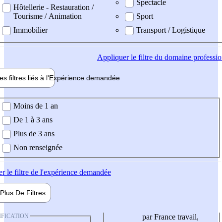
Spectacle
Hôtellerie - Restauration /
Tourisme / Animation
Sport
Immobilier
Transport / Logistique
Appliquer
le filtre du domaine professi
es filtres liés à l'
Expérience
demandée
ience demandée
Moins de 1 an
De 1 à 3 ans
Plus de 3 ans
Non renseignée
er
le filtre de l'expérience demandée
Plus De
Filtres
IFICATION
par France travail,