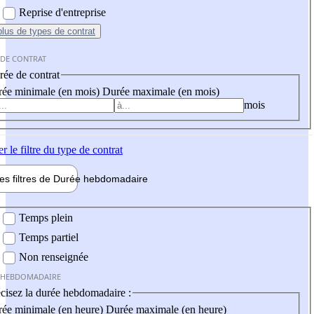
Reprise d'entreprise
plus
de types de contrat
 DE CONTRAT
ée de contrat
ée minimale (en mois)
Durée maximale (en mois)
mois
er
le filtre du type de contrat
les filtres de
Durée hebdo
madaire
 hebdomadaire
Temps plein
Temps partiel
Non renseignée
 HEBDOMADAIRE
cisez la durée hebdomadaire :
ée minimale (en heure)
Durée maximale (en heure)