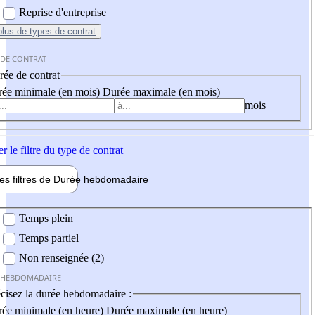
Reprise d'entreprise
plus
de types de contrat
 DE CONTRAT
ée de contrat
ée minimale (en mois)
Durée maximale (en mois)
mois
er
le filtre du type de contrat
les filtres de
Durée hebdo
madaire
 hebdomadaire
Temps plein
Temps partiel
Non renseignée (2)
 HEBDOMADAIRE
cisez la durée hebdomadaire :
ée minimale (en heure)
Durée maximale (en heure)