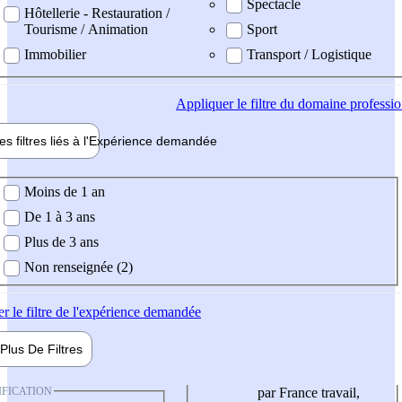
Spectacle
Hôtellerie - Restauration /
Tourisme / Animation
Sport
Immobilier
Transport / Logistique
Appliquer
le filtre du domaine professi
es filtres liés à l'
Expérience
demandée
ience demandée
Moins de 1 an
De 1 à 3 ans
Plus de 3 ans
Non renseignée (2)
er
le filtre de l'expérience demandée
Plus De
Filtres
IFICATION
par France travail,