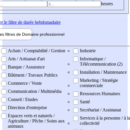
heures
er
le filtre de durée hebdomadaire
les filtres de
Domaine pro
fessionnel
ne professionel
Achats / Comptabilité / Gestion
Industrie
Arts / Artisanat d'art
Informatique /
Télécommunication (2)
Banque / Assurance
Installation / Maintenance
Bâtiment / Travaux Publics
Marketing / Stratégie
Commerce / Vente
commerciale
Communication / Multimédia
Ressources Humaines
Conseil / Etudes
Santé
Direction d'entreprise
Secrétariat / Assistanat
Espaces verts et naturels /
Services à la personne / à l
Agriculture / Pêche / Soins aux
collectivité
animaux