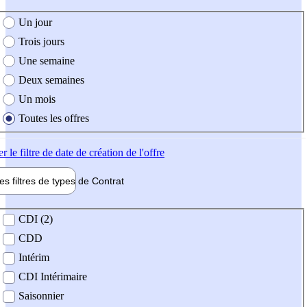
e création de l'offre
Un jour
Trois jours
Une semaine
Deux semaines
Un mois
Toutes les offres
er
le filtre de date de création de l'offre
les filtres de types de
Contrat
de contrat
CDI (2)
CDD
Intérim
CDI Intérimaire
Saisonnier