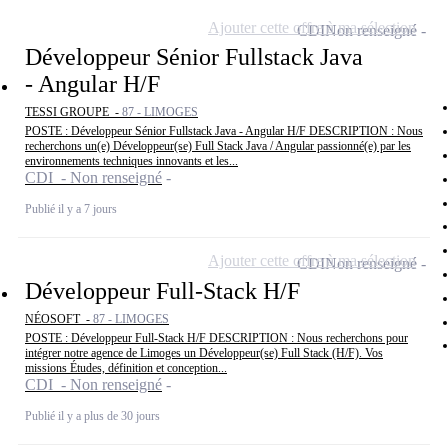
Ajouter cette offre à ma sélection
CDI
Non renseigné
Développeur Sénior Fullstack Java
- Angular H/F
TESSI GROUPE -
87 - LIMOGES
POSTE : Développeur Sénior Fullstack Java - Angular H/F DESCRIPTION : Nous
recherchons un(e) Développeur(se) Full Stack Java / Angular passionné(e) par les
environnements techniques innovants et les...
CDI - Non renseigné
Publié il y a 7 jours
Ajouter cette offre à ma sélection
CDI
Non renseigné
Développeur Full-Stack H/F
NÉOSOFT -
87 - LIMOGES
POSTE : Développeur Full-Stack H/F DESCRIPTION : Nous recherchons pour
intégrer notre agence de Limoges un Développeur(se) Full Stack (H/F). Vos
missions Études, définition et conception...
CDI - Non renseigné
Publié il y a plus de 30 jours