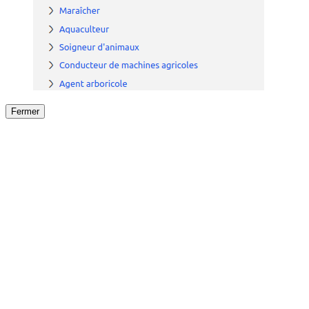
Fermer
Fermer
le détail de l'offre
/
Offre
sur
Offre précéden