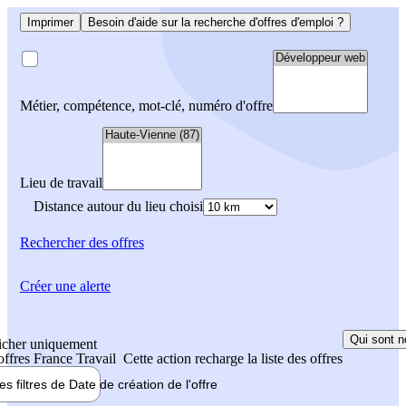
Imprimer
Besoin d'aide sur la recherche d'offres d'emploi ?
Métier, compétence, mot-clé, numéro d'offre
Lieu de travail
Distance autour du lieu choisi
Rechercher
des offres
Créer une alerte
Qui sont n
icher uniquement
 offres France Travail
Cette action recharge la liste des offres
les filtres de
Date de création
de l'offre