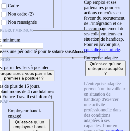
Cap emploi et ses
Cadre
partenaires pour ses
actions concrètes en
Non cadre (2)
faveur du recrutement,
Non renseignée
de l’intégration et de
l’accompagnement de
IRE BRUT MINIMUM
ses collaborateurs en
situation de handicap.
re minimum
Pour en savoir plus,
consultez cet article
.
ssez une périodicité pour le salaire saisi
Entreprise adaptée
NITÉS
Qu'est-ce qu'une
z parmi les 1ers à postuler
entreprise adaptée
?
urquoi serez-vous parmi les
premiers à postuler ?
L'entreprise adaptée
es de plus de 15 jours,
permet à un travailleur
tant moins de 4 candidatures
en situation de
t France Travail est informé)
handicap d'exercer
ICAP
une activité
professionnelle dans
Employeur handi-
des conditions
engagé
adaptées à ses
Qu'est-ce qu'un
capacités. Pour en
employeur handi-
savoir plus,
consultez