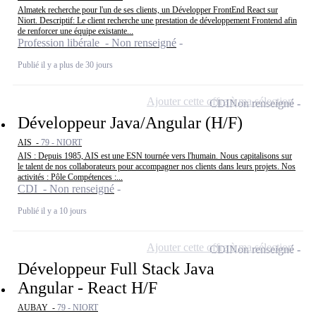
Almatek recherche pour l'un de ses clients, un Développer FrontEnd React sur
Niort. Descriptif: Le client recherche une prestation de développement Frontend afin
de renforcer une équipe existante...
Profession libérale - Non renseigné
Publié il y a plus de 30 jours
Ajouter cette offre à ma sélection
CDI
Non renseigné
Développeur Java/Angular (H/F)
AIS -
79 - NIORT
AIS : Depuis 1985, AIS est une ESN tournée vers l'humain. Nous capitalisons sur
le talent de nos collaborateurs pour accompagner nos clients dans leurs projets. Nos
activités : Pôle Compétences :...
CDI - Non renseigné
Publié il y a 10 jours
Ajouter cette offre à ma sélection
CDI
Non renseigné
Développeur Full Stack Java
Angular - React H/F
AUBAY -
79 - NIORT