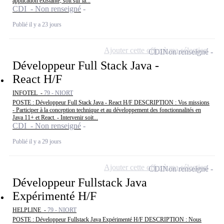
application existante, soit sur la...
CDI - Non renseigné
Publié il y a 23 jours
Ajouter cette offre à ma sélection
CDI
Non renseigné
Développeur Full Stack Java -
React H/F
INFOTEL -
79 - NIORT
POSTE : Développeur Full Stack Java - React H/F DESCRIPTION : Vos missions
- Participer à la conception technique et au développement des fonctionnalités en
Java 11+ et React. - Intervenir soit...
CDI - Non renseigné
Publié il y a 29 jours
Ajouter cette offre à ma sélection
CDI
Non renseigné
Développeur Fullstack Java
Expérimenté H/F
HELPLINE -
79 - NIORT
POSTE : Développeur Fullstack Java Expérimenté H/F DESCRIPTION : Nous