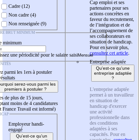
Cap emploi et ses
Cadre (12)
partenaires pour ses
actions concrètes en
Non cadre (4)
faveur du recrutement,
Non renseignée (9)
de l’intégration et de
l’accompagnement de
IRE BRUT MINIMUM
ses collaborateurs en
situation de handicap.
re minimum
Pour en savoir plus,
consultez cet article
.
ssez une périodicité pour le salaire saisi
Entreprise adaptée
NITÉS
Qu'est-ce qu'une
z parmi les 1ers à postuler
entreprise adaptée
résultats
?
urquoi serez-vous parmi les
L'entreprise adaptée
premiers à postuler ?
permet à un travailleur
es de plus de 15 jours,
en situation de
tant moins de 4 candidatures
handicap d'exercer
t France Travail est informé)
une activité
ICAP
professionnelle dans
des conditions
Employeur handi-
adaptées à ses
engagé
capacités. Pour en
Qu'est-ce qu'un
savoir plus,
consultez