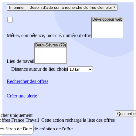
Imprimer
Besoin d'aide sur la recherche d'offres d'emploi ?
Métier, compétence, mot-clé, numéro d'offre
Lieu de travail
Distance autour du lieu choisi
Rechercher
des offres
Créer une alerte
Qui sont n
icher uniquement
 offres France Travail
Cette action recharge la liste des offres
les filtres de
Date de création
de l'offre