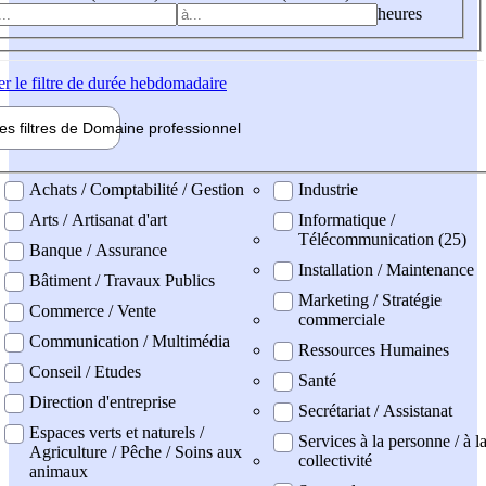
heures
er
le filtre de durée hebdomadaire
les filtres de
Domaine pro
fessionnel
ne professionel
Achats / Comptabilité / Gestion
Industrie
Arts / Artisanat d'art
Informatique /
Télécommunication (25)
Banque / Assurance
Installation / Maintenance
Bâtiment / Travaux Publics
Marketing / Stratégie
Commerce / Vente
commerciale
Communication / Multimédia
Ressources Humaines
Conseil / Etudes
Santé
Direction d'entreprise
Secrétariat / Assistanat
Espaces verts et naturels /
Services à la personne / à l
Agriculture / Pêche / Soins aux
collectivité
animaux