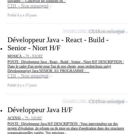
suivantes : - Concevoir les solutions en...
CDI - Non renseigné
Publié il y a 10 jours
Ajouter cette offre à ma sélection
CDI
Non renseigné
Développeur Java - React - Build -
Senior - Niort H/F
MOSICA -
79 - NIORT
POSTE : Développeur Java - React - Build - Senior - Niort H/F DESCRIPTION :
Dans le cadre d'un projet pour l'un de nos clients, nous recherchons un(e)
Développeur(se) Java SENIOR. AU PROGRAMME : ...
CDI - Non renseigné
Publié il y a 17 jours
Ajouter cette offre à ma sélection
CDI
Non renseigné
Développeur Java H/F
ACENSI -
79 - NIORT
POSTE : Développeur Java H/F DESCRIPTION : Vous interviendrez sur des
projets d'évolution, de refonte ou de mise en place d'application dans des structures
organisationnelles variées. Vos missions...