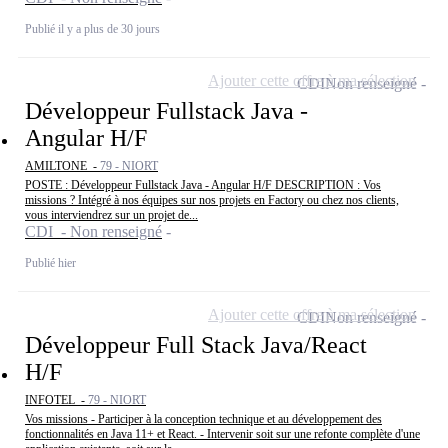
Publié il y a plus de 30 jours
Ajouter cette offre à ma sélection
CDI
Non renseigné
Développeur Fullstack Java -
Angular H/F
AMILTONE -
79 - NIORT
POSTE : Développeur Fullstack Java - Angular H/F DESCRIPTION : Vos
missions ? Intégré à nos équipes sur nos projets en Factory ou chez nos clients,
vous interviendrez sur un projet de...
CDI - Non renseigné
Publié hier
Ajouter cette offre à ma sélection
CDI
Non renseigné
Développeur Full Stack Java/React
H/F
INFOTEL -
79 - NIORT
Vos missions - Participer à la conception technique et au développement des
fonctionnalités en Java 11+ et React. - Intervenir soit sur une refonte complète d'une