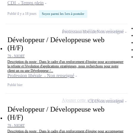
CDI - Temps plein
Publié il y a 18 jours
Soyez parmi les 1ers à postuler
Ajouter cette offre à ma sélection
Profession libérale
Non renseigné
Développeur / Développeuse web
(H/F)
79 - NIORT
Description du poste : Dans le cadre d'un renforcement d'équipe pour accompagner
la refonte et l'évolution d'applications stratégiques, nous recherchons pour notre
client un ou une Développeur /...
Profession libérale - Non renseigné
Publié hier
Ajouter cette offre à ma sélection
CDI
Non renseigné
Développeur / Développeuse web
(H/F)
79 - NIORT
Description du poste : Dans le cadre d'un renforcement d'équipe pour accompagner