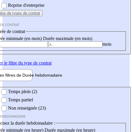
Reprise d'entreprise
plus
de types de contrat
 DE CONTRAT
ée de contrat
ée minimale (en mois)
Durée maximale (en mois)
mois
er
le filtre du type de contrat
les filtres de
Durée hebdo
madaire
 hebdomadaire
Temps plein (2)
Temps partiel
Non renseignée (23)
 HEBDOMADAIRE
cisez la durée hebdomadaire :
ée minimale (en heure)
Durée maximale (en heure)