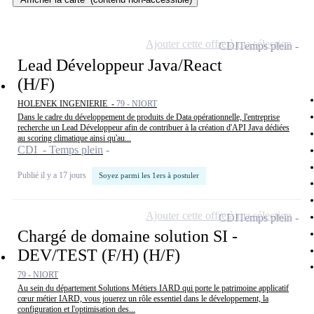
Ajouter cette offre à ma sélection
CDI
Temps plein
Lead Développeur Java/React
(H/F)
HOLENEK INGENIERIE -
79 - NIORT
Dans le cadre du développement de produits de Data opérationnelle, l'entreprise
recherche un Lead Développeur afin de contribuer à la création d'API Java dédiées
au scoring climatique ainsi qu'au...
CDI - Temps plein
Publié il y a 17 jours
Soyez parmi les 1ers à postuler
Ajouter cette offre à ma sélection
CDI
Temps plein
Chargé de domaine solution SI -
DEV/TEST (F/H) (H/F)
79 - NIORT
Au sein du département Solutions Métiers IARD qui porte le patrimoine applicatif
cœur métier IARD, vous jouerez un rôle essentiel dans le développement, la
configuration et l'optimisation des...