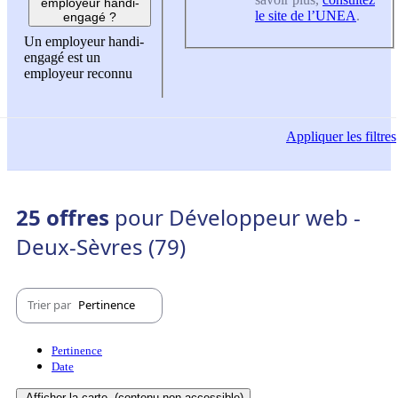
employeur handi-
le site de l’UNEA
.
engagé ?
Un employeur handi-
engagé est un
employeur reconnu
Appliquer
les filtres
25 offres
pour Développeur web -
Deux-Sèvres (79)
Trier par
Pertinence
Pertinence
Date
Afficher la carte
(contenu non-accessible)