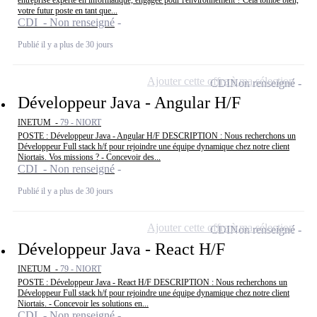
entreprise experte en informatique, engagée pour l'environnement ? Cela tombe bien,
votre futur poste en tant que...
CDI - Non renseigné
Publié il y a plus de 30 jours
Ajouter cette offre à ma sélection
CDI
Non renseigné
Développeur Java - Angular H/F
INETUM -
79 - NIORT
POSTE : Développeur Java - Angular H/F DESCRIPTION : Nous recherchons un
Développeur Full stack h/f pour rejoindre une équipe dynamique chez notre client
Niortais. Vos missions ? - Concevoir des...
CDI - Non renseigné
Publié il y a plus de 30 jours
Ajouter cette offre à ma sélection
CDI
Non renseigné
Développeur Java - React H/F
INETUM -
79 - NIORT
POSTE : Développeur Java - React H/F DESCRIPTION : Nous recherchons un
Développeur Full stack h/f pour rejoindre une équipe dynamique chez notre client
Niortais. - Concevoir les solutions en...
CDI - Non renseigné