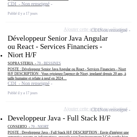
CDI - Non renseigné
Publié il y a 17 jours
Ajouter cette offre à ma sélection
CDI
Non renseigné
Développeur Senior Java Angular
ou React - Services Financiers -
Niort H/F
SOPRA STERIA -
79 - BESSINES
POSTE : Développeur Senior Java Angular ou React - Services Financiers - Niort
H/F DESCRIPTION : Vous rejoignez l'agence de Niort, implanté depuis 20 ans, à
taille humaine et refaite à neuf en 2024....
CDI - Non renseigné
Publié il y a 17 jours
Ajouter cette offre à ma sélection
CDI
Non renseigné
Developpeur Java - Full Stack H/F
CONSERTO -
79 - NIORT
POSTE : Developpeur Java - Full Stack H/F DESCRIPTION : Envie d'intégrer une