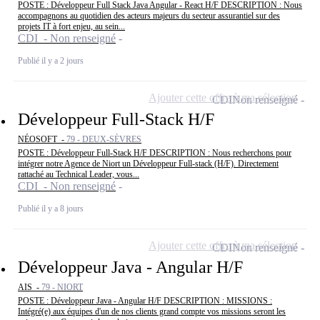
POSTE : Développeur Full Stack Java Angular - React H/F DESCRIPTION : Nous
accompagnons au quotidien des acteurs majeurs du secteur assurantiel sur des
projets IT à fort enjeu, au sein...
CDI - Non renseigné
Publié il y a 2 jours
Ajouter cette offre à ma sélection
CDI
Non renseigné
Développeur Full-Stack H/F
NÉOSOFT -
79 - DEUX-SÈVRES
POSTE : Développeur Full-Stack H/F DESCRIPTION : Nous recherchons pour
intégrer notre Agence de Niort un Développeur Full-stack (H/F). Directement
rattaché au Technical Leader, vous...
CDI - Non renseigné
Publié il y a 8 jours
Ajouter cette offre à ma sélection
CDI
Non renseigné
Développeur Java - Angular H/F
AIS -
79 - NIORT
POSTE : Développeur Java - Angular H/F DESCRIPTION : MISSIONS :
Intégré(e) aux équipes d'un de nos clients grand compte vos missions seront les