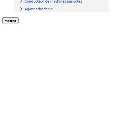
Fermer
Fermer
le détail de l'offre
/
Offre
sur
Offre précéden