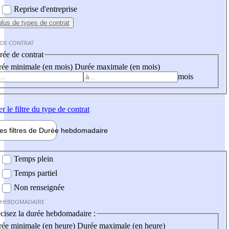
Reprise d'entreprise
plus
de types de contrat
 DE CONTRAT
ée de contrat
ée minimale (en mois)
Durée maximale (en mois)
mois
er
le filtre du type de contrat
les filtres de
Durée hebdo
madaire
 hebdomadaire
Temps plein
Temps partiel
Non renseignée
 HEBDOMADAIRE
cisez la durée hebdomadaire :
ée minimale (en heure)
Durée maximale (en heure)