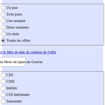
e création de l'offre
Un jour
Trois jours
Une semaine
Deux semaines
Un mois
Toutes les offres
er
le filtre de date de création de l'offre
les filtres de types de
Contrat
de contrat
CDI
CDD
Intérim
CDI Intérimaire
Saisonnier