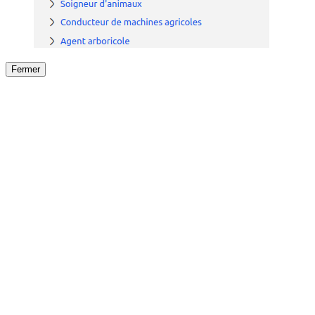
Fermer
Fermer
le détail de l'offre
/
Offre
sur
Offre précéden