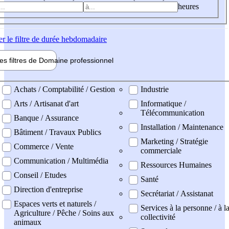
heures
er
le filtre de durée hebdomadaire
les filtres de
Domaine pro
fessionnel
ne professionel
Achats / Comptabilité / Gestion
Industrie
Arts / Artisanat d'art
Informatique /
Télécommunication
Banque / Assurance
Installation / Maintenance
Bâtiment / Travaux Publics
Marketing / Stratégie
Commerce / Vente
commerciale
Communication / Multimédia
Ressources Humaines
Conseil / Etudes
Santé
Direction d'entreprise
Secrétariat / Assistanat
Espaces verts et naturels /
Services à la personne / à l
Agriculture / Pêche / Soins aux
collectivité
animaux