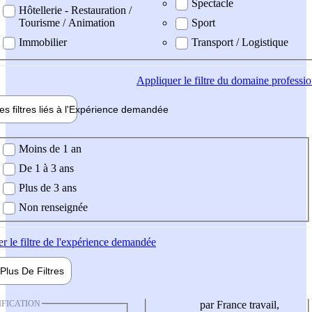
Spectacle
Hôtellerie - Restauration /
Tourisme / Animation
Sport
Immobilier
Transport / Logistique
Appliquer
le filtre du domaine professi
es filtres liés à l'
Expérience
demandée
ience demandée
Moins de 1 an
De 1 à 3 ans
Plus de 3 ans
Non renseignée
er
le filtre de l'expérience demandée
Plus De
Filtres
IFICATION
par France travail,