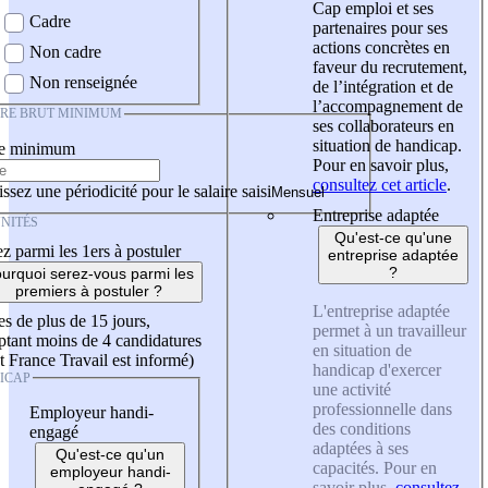
Cap emploi et ses
Cadre
partenaires pour ses
actions concrètes en
Non cadre
faveur du recrutement,
Non renseignée
de l’intégration et de
l’accompagnement de
IRE BRUT MINIMUM
ses collaborateurs en
situation de handicap.
re minimum
Pour en savoir plus,
consultez cet article
.
ssez une périodicité pour le salaire saisi
Entreprise adaptée
NITÉS
Qu'est-ce qu'une
z parmi les 1ers à postuler
entreprise adaptée
?
urquoi serez-vous parmi les
premiers à postuler ?
L'entreprise adaptée
es de plus de 15 jours,
permet à un travailleur
tant moins de 4 candidatures
en situation de
t France Travail est informé)
handicap d'exercer
ICAP
une activité
professionnelle dans
Employeur handi-
des conditions
engagé
adaptées à ses
Qu'est-ce qu'un
capacités. Pour en
employeur handi-
savoir plus,
consultez