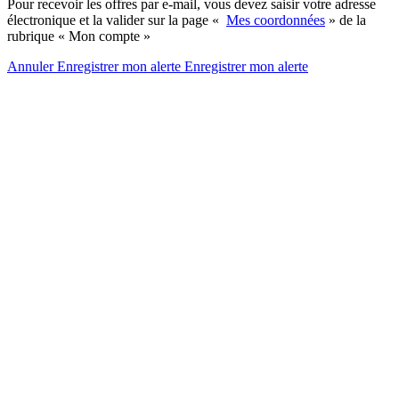
Pour recevoir les offres par e-mail, vous devez saisir votre adresse
électronique et la valider sur la page «
Mes coordonnées
» de la
rubrique « Mon compte »
Annuler
Enregistrer mon alerte
Enregistrer
mon alerte