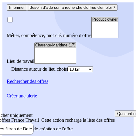
Imprimer
Besoin d'aide sur la recherche d'offres d'emploi ?
Métier, compétence, mot-clé, numéro d'offre
Lieu de travail
Distance autour du lieu choisi
Rechercher
des offres
Créer une alerte
Qui sont n
icher uniquement
 offres France Travail
Cette action recharge la liste des offres
les filtres de
Date de création
de l'offre