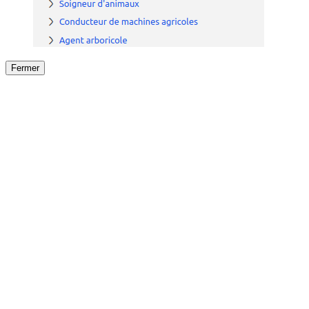
Fermer
Fermer
le détail de l'offre
/
Offre
sur
Offre précéden