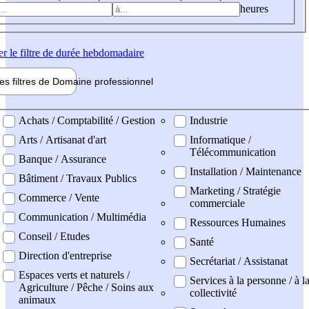
heures
er
le filtre de durée hebdomadaire
les filtres de
Domaine pro
fessionnel
ne professionel
Achats / Comptabilité / Gestion
Industrie
Arts / Artisanat d'art
Informatique /
Télécommunication
Banque / Assurance
Installation / Maintenance
Bâtiment / Travaux Publics
Marketing / Stratégie
Commerce / Vente
commerciale
Communication / Multimédia
Ressources Humaines
Conseil / Etudes
Santé
Direction d'entreprise
Secrétariat / Assistanat
Espaces verts et naturels /
Services à la personne / à l
Agriculture / Pêche / Soins aux
collectivité
animaux