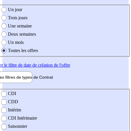
e création de l'offre
Un jour
Trois jours
Une semaine
Deux semaines
Un mois
Toutes les offres
er
le filtre de date de création de l'offre
les filtres de types de
Contrat
de contrat
CDI
CDD
Intérim
CDI Intérimaire
Saisonnier