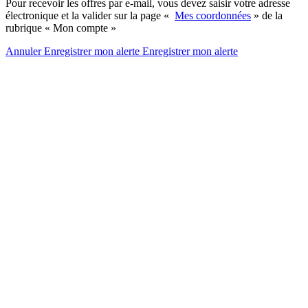
Pour recevoir les offres par e-mail, vous devez saisir votre adresse
électronique et la valider sur la page «
Mes coordonnées
» de la
rubrique « Mon compte »
Annuler
Enregistrer mon alerte
Enregistrer
mon alerte