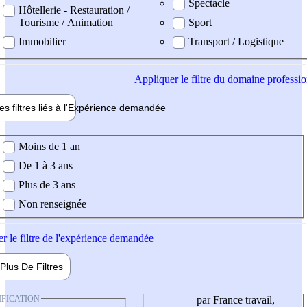
Spectacle
Hôtellerie - Restauration /
Tourisme / Animation
Sport
Immobilier
Transport / Logistique
Appliquer
le filtre du domaine professi
es filtres liés à l'
Expérience
demandée
ience demandée
Moins de 1 an
De 1 à 3 ans
Plus de 3 ans
Non renseignée
er
le filtre de l'expérience demandée
Plus De
Filtres
IFICATION
par France travail,