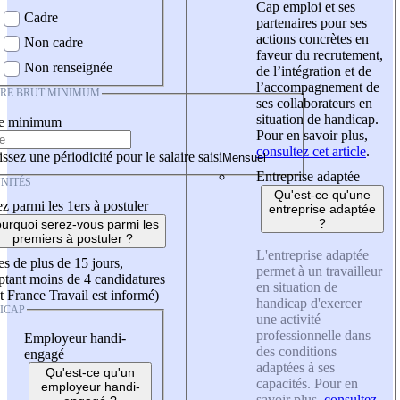
Cap emploi et ses
Cadre
partenaires pour ses
actions concrètes en
Non cadre
faveur du recrutement,
Non renseignée
de l’intégration et de
l’accompagnement de
IRE BRUT MINIMUM
ses collaborateurs en
situation de handicap.
re minimum
Pour en savoir plus,
consultez cet article
.
ssez une périodicité pour le salaire saisi
Entreprise adaptée
NITÉS
Qu'est-ce qu'une
z parmi les 1ers à postuler
entreprise adaptée
?
urquoi serez-vous parmi les
premiers à postuler ?
L'entreprise adaptée
es de plus de 15 jours,
permet à un travailleur
tant moins de 4 candidatures
en situation de
t France Travail est informé)
handicap d'exercer
ICAP
une activité
professionnelle dans
Employeur handi-
des conditions
engagé
adaptées à ses
Qu'est-ce qu'un
capacités. Pour en
employeur handi-
savoir plus,
consultez