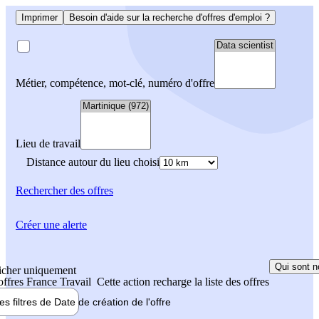
Imprimer
Besoin d'aide sur la recherche d'offres d'emploi ?
Métier, compétence, mot-clé, numéro d'offre
Lieu de travail
Distance autour du lieu choisi
Rechercher
des offres
Créer une alerte
Qui sont n
icher uniquement
 offres France Travail
Cette action recharge la liste des offres
les filtres de
Date de création
de l'offre