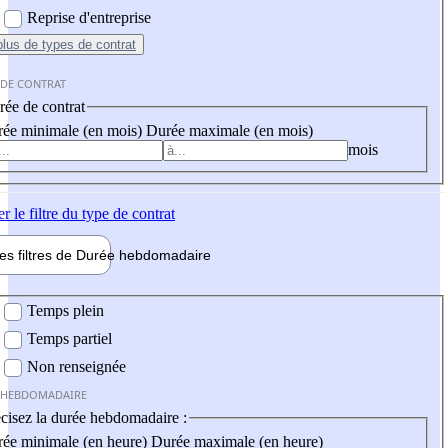
Reprise d'entreprise
plus
de types de contrat
 DE CONTRAT
ée de contrat
ée minimale (en mois)
Durée maximale (en mois)
mois
er
le filtre du type de contrat
les filtres de
Durée hebdo
madaire
 hebdomadaire
Temps plein
Temps partiel
Non renseignée
 HEBDOMADAIRE
cisez la durée hebdomadaire :
ée minimale (en heure)
Durée maximale (en heure)