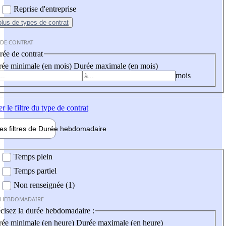
Reprise d'entreprise
plus
de types de contrat
 DE CONTRAT
ée de contrat
ée minimale (en mois)
Durée maximale (en mois)
mois
er
le filtre du type de contrat
les filtres de
Durée hebdo
madaire
 hebdomadaire
Temps plein
Temps partiel
Non renseignée (1)
 HEBDOMADAIRE
cisez la durée hebdomadaire :
ée minimale (en heure)
Durée maximale (en heure)