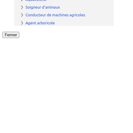
Fermer
Fermer
le détail de l'offre
/
Offre
sur
Offre précéden