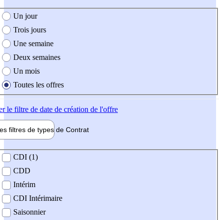
e création de l'offre
Un jour
Trois jours
Une semaine
Deux semaines
Un mois
Toutes les offres
er
le filtre de date de création de l'offre
les filtres de types de
Contrat
de contrat
CDI (1)
CDD
Intérim
CDI Intérimaire
Saisonnier