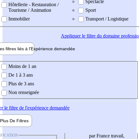
Spectacle
Hôtellerie - Restauration /
Tourisme / Animation
Sport
Immobilier
Transport / Logistique
Appliquer
le filtre du domaine professi
es filtres liés à l'
Expérience
demandée
ience demandée
Moins de 1 an
De 1 à 3 ans
Plus de 3 ans
Non renseignée
er
le filtre de l'expérience demandée
Plus De
Filtres
IFICATION
par France travail,