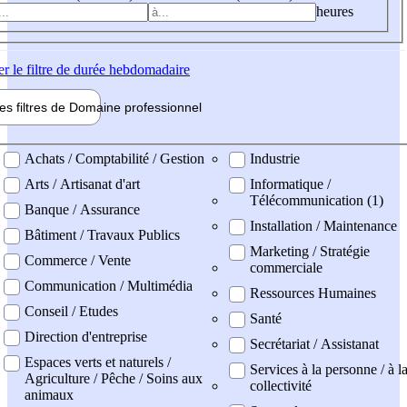
heures
er
le filtre de durée hebdomadaire
les filtres de
Domaine pro
fessionnel
ne professionel
Achats / Comptabilité / Gestion
Industrie
Arts / Artisanat d'art
Informatique /
Télécommunication (1)
Banque / Assurance
Installation / Maintenance
Bâtiment / Travaux Publics
Marketing / Stratégie
Commerce / Vente
commerciale
Communication / Multimédia
Ressources Humaines
Conseil / Etudes
Santé
Direction d'entreprise
Secrétariat / Assistanat
Espaces verts et naturels /
Services à la personne / à l
Agriculture / Pêche / Soins aux
collectivité
animaux