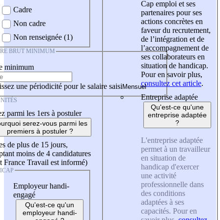
Cap emploi et ses
Cadre
partenaires pour ses
actions concrètes en
Non cadre
faveur du recrutement,
Non renseignée (1)
de l’intégration et de
l’accompagnement de
IRE BRUT MINIMUM
ses collaborateurs en
situation de handicap.
re minimum
Pour en savoir plus,
consultez cet article
.
ssez une périodicité pour le salaire saisi
Entreprise adaptée
NITÉS
Qu'est-ce qu'une
z parmi les 1ers à postuler
entreprise adaptée
?
urquoi serez-vous parmi les
premiers à postuler ?
L'entreprise adaptée
es de plus de 15 jours,
permet à un travailleur
tant moins de 4 candidatures
en situation de
t France Travail est informé)
handicap d'exercer
ICAP
une activité
professionnelle dans
Employeur handi-
des conditions
engagé
adaptées à ses
Qu'est-ce qu'un
capacités. Pour en
employeur handi-
savoir plus,
consultez