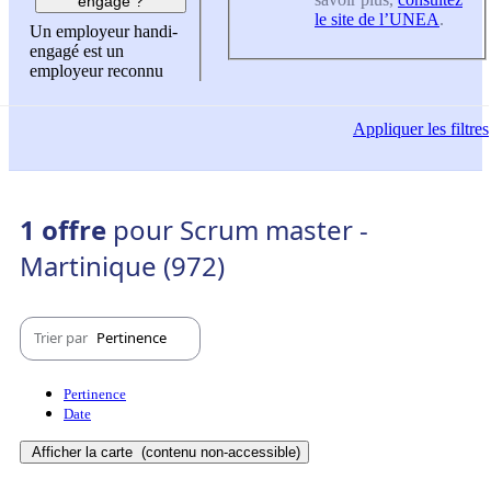
engagé ?
le site de l’UNEA
.
Un employeur handi-
engagé est un
employeur reconnu
Appliquer
les filtres
1 offre
pour Scrum master -
Martinique (972)
Trier par
Pertinence
Pertinence
Date
Afficher la carte
(contenu non-accessible)