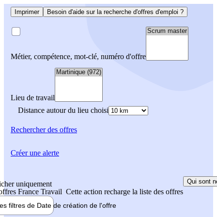
Imprimer
Besoin d'aide sur la recherche d'offres d'emploi ?
Métier, compétence, mot-clé, numéro d'offre
Lieu de travail
Distance autour du lieu choisi
Rechercher
des offres
Créer une alerte
Qui sont n
icher uniquement
 offres France Travail
Cette action recharge la liste des offres
les filtres de
Date de création
de l'offre