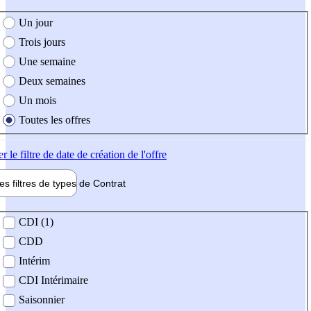
e création de l'offre
Un jour
Trois jours
Une semaine
Deux semaines
Un mois
Toutes les offres
er
le filtre de date de création de l'offre
les filtres de types de
Contrat
de contrat
CDI (1)
CDD
Intérim
CDI Intérimaire
Saisonnier