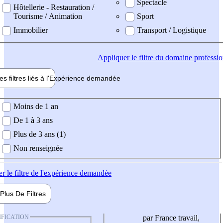
Spectacle
Hôtellerie - Restauration /
Tourisme / Animation
Sport
Immobilier
Transport / Logistique
Appliquer
le filtre du domaine professi
es filtres liés à l'
Expérience
demandée
ience demandée
Moins de 1 an
De 1 à 3 ans
Plus de 3 ans (1)
Non renseignée
er
le filtre de l'expérience demandée
Plus De
Filtres
IFICATION
par France travail,