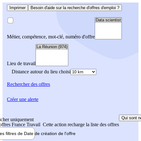
Imprimer
Besoin d'aide sur la recherche d'offres d'emploi ?
Métier, compétence, mot-clé, numéro d'offre
Lieu de travail
Distance autour du lieu choisi
Rechercher
des offres
Créer une alerte
Qui sont n
icher uniquement
 offres France Travail
Cette action recharge la liste des offres
les filtres de
Date de création
de l'offre