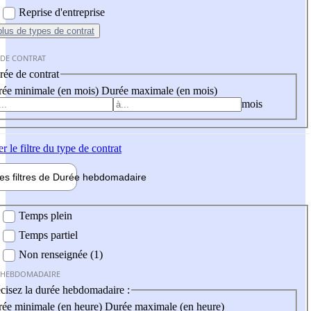
Reprise d'entreprise
plus
de types de contrat
 DE CONTRAT
ée de contrat
ée minimale (en mois)
Durée maximale (en mois)
mois
er
le filtre du type de contrat
les filtres de
Durée hebdo
madaire
 hebdomadaire
Temps plein
Temps partiel
Non renseignée (1)
 HEBDOMADAIRE
cisez la durée hebdomadaire :
ée minimale (en heure)
Durée maximale (en heure)