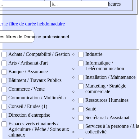
heures
er
le filtre de durée hebdomadaire
les filtres de
Domaine pro
fessionnel
ne professionel
Achats / Comptabilité / Gestion
Industrie
Arts / Artisanat d'art
Informatique /
Télécommunication
Banque / Assurance
Installation / Maintenance
Bâtiment / Travaux Publics
Marketing / Stratégie
Commerce / Vente
commerciale
Communication / Multimédia
Ressources Humaines
Conseil / Etudes (1)
Santé
Direction d'entreprise
Secrétariat / Assistanat
Espaces verts et naturels /
Services à la personne / à l
Agriculture / Pêche / Soins aux
collectivité
animaux