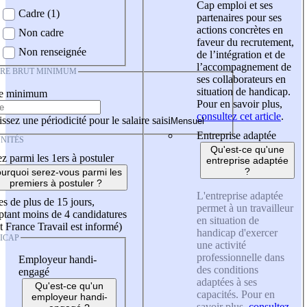
Cap emploi et ses
Cadre (1)
partenaires pour ses
actions concrètes en
Non cadre
faveur du recrutement,
Non renseignée
de l’intégration et de
l’accompagnement de
IRE BRUT MINIMUM
ses collaborateurs en
situation de handicap.
re minimum
Pour en savoir plus,
consultez cet article
.
ssez une périodicité pour le salaire saisi
Entreprise adaptée
NITÉS
Qu'est-ce qu'une
z parmi les 1ers à postuler
entreprise adaptée
?
urquoi serez-vous parmi les
premiers à postuler ?
L'entreprise adaptée
es de plus de 15 jours,
permet à un travailleur
tant moins de 4 candidatures
en situation de
t France Travail est informé)
handicap d'exercer
ICAP
une activité
professionnelle dans
Employeur handi-
des conditions
engagé
adaptées à ses
Qu'est-ce qu'un
capacités. Pour en
employeur handi-
savoir plus,
consultez