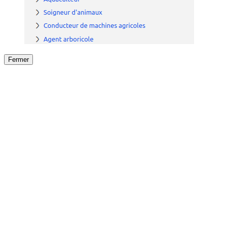
Fermer
Fermer
le détail de l'offre
/
Offre
sur
Offre précéden