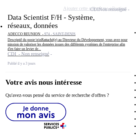
Ajouter cette offre à ma sélection
CDI
Non renseigné
Data Scientist F/H - Système,
réseaux, données
ADECCO REUNION -
974 - SAINT-DENIS
Descriptif du poste:\n\nRattaché(e) au Directeur du Développement, vous avez pour
mission de valoriser les données issues des différents systèmes de l'entreprise afin
d'en faire un levier de...
CDI - Non renseigné
Publié il y a 3 jours
Votre avis nous intéresse
Qu'avez-vous pensé du service de recherche d'offres ?