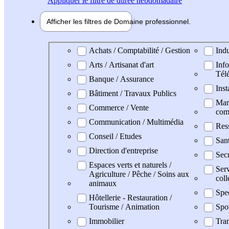
Appliquer
le filtre de durée hebdomadaire
Afficher les filtres de
Domaine pro
fessionnel
Domaine professionel
Achats / Comptabilité / Gestion
Indu
Arts / Artisanat d'art
Info
Tél
Banque / Assurance
Inst
Bâtiment / Travaux Publics
Mark
Commerce / Vente
com
Communication / Multimédia
Res
Conseil / Etudes
San
Direction d'entreprise
Secr
Espaces verts et naturels /
Serv
Agriculture / Pêche / Soins aux
coll
animaux
Spe
Hôtellerie - Restauration /
Tourisme / Animation
Spo
Immobilier
Tran