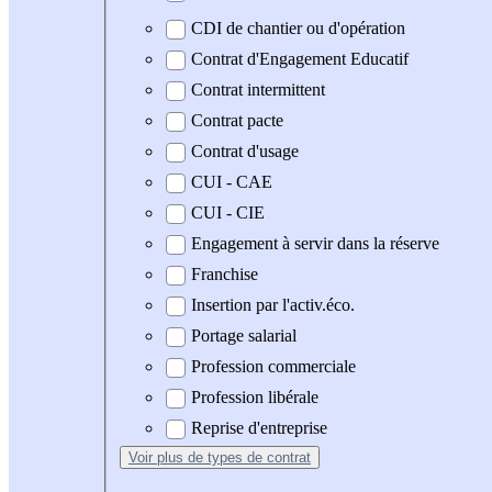
CDI de chantier ou d'opération
Contrat d'Engagement Educatif
Contrat intermittent
Contrat pacte
Contrat d'usage
CUI - CAE
CUI - CIE
Engagement à servir dans la réserve
Franchise
Insertion par l'activ.éco.
Portage salarial
Profession commerciale
Profession libérale
Reprise d'entreprise
Voir plus
de types de contrat