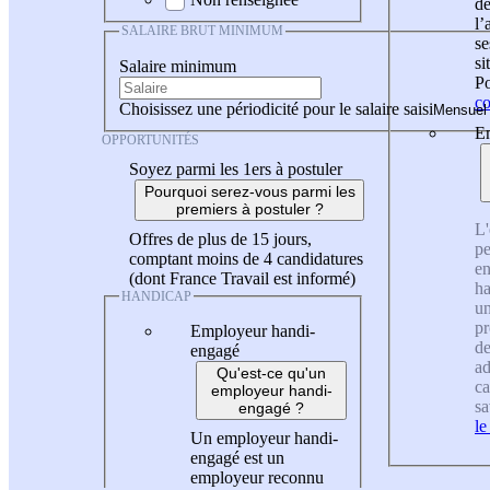
de
l
SALAIRE BRUT MINIMUM
se
si
Salaire minimum
Po
co
Choisissez une périodicité pour le salaire saisi
En
OPPORTUNITÉS
Soyez parmi les 1ers à postuler
Pourquoi serez-vous parmi les
premiers à postuler ?
L'
Offres de plus de 15 jours,
pe
comptant moins de 4 candidatures
en
(dont France Travail est informé)
ha
HANDICAP
un
pr
Employeur handi-
de
engagé
ad
Qu'est-ce qu'un
ca
employeur handi-
sa
engagé ?
le
Un employeur handi-
engagé est un
employeur reconnu