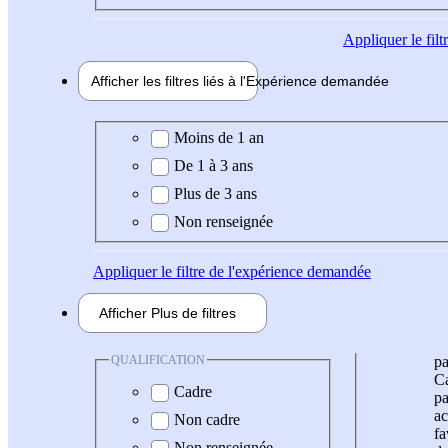
Appliquer
le fil
Afficher les filtres liés à l'
Expérience
demandée
Expérience demandée
Moins de 1 an
De 1 à 3 ans
Plus de 3 ans
Non renseignée
Appliquer
le filtre de l'expérience demandée
Afficher
Plus de
filtres
QUALIFICATION
pa
Ca
Cadre
pa
ac
Non cadre
fa
Non renseignée