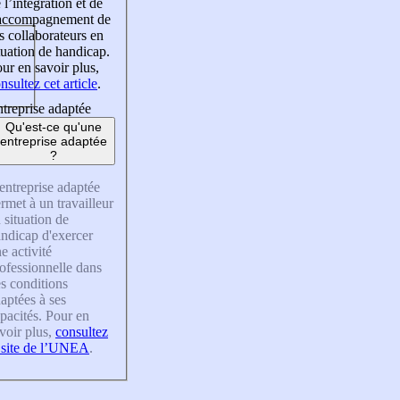
 l’intégration et de
’accompagnement de
s collaborateurs en
tuation de handicap.
ur en savoir plus,
nsultez cet article
.
treprise adaptée
Qu'est-ce qu'une
entreprise adaptée
?
entreprise adaptée
rmet à un travailleur
 situation de
ndicap d'exercer
e activité
ofessionnelle dans
s conditions
aptées à ses
pacités. Pour en
voir plus,
consultez
 site de l’UNEA
.