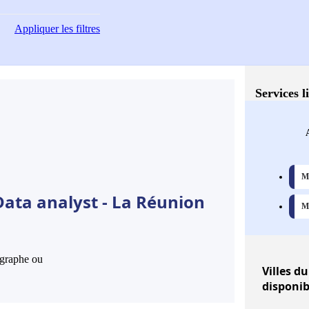
Appliquer
les filtres
Services l
Me
Data analyst - La Réunion
Ma
hographe ou
Villes
du 
disponib