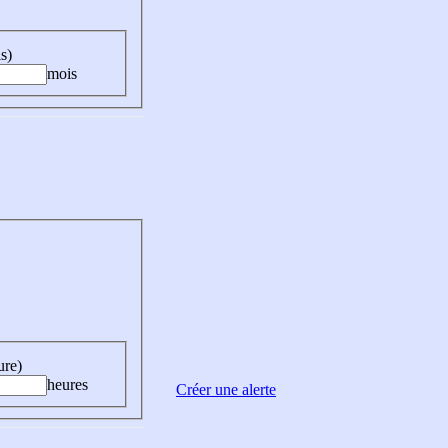
s)
mois
ure)
heures
Créer une alerte