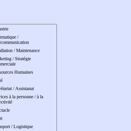
strie
rmatique /
écommunication
allation / Maintenance
eting / Stratégie
merciale
sources Humaines
té
étariat / Assistanat
ices à la personne / à la
ectivité
ctacle
rt
sport / Logistique